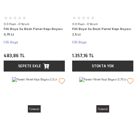
0.0 Puan - 0 Yorum
0.0 Puan - 0 Yorum
Filli Boya Su Bazlı Panel Kapı Boyası
Filli Boya Su Bazlı Panel Kapı Boyası
0,75 Lt
2,5 Lt
Filli Boya
Filli Boya
483,86 TL
1.357,16 TL
SEPETE EKLE
STOKTA YOK
Tükendi
Tükendi