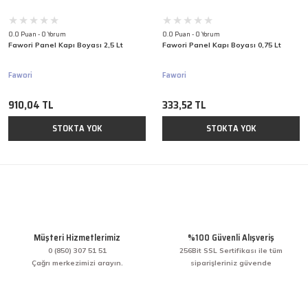
0.0 Puan - 0 Yorum
0.0 Puan - 0 Yorum
Fawori Panel Kapı Boyası 2,5 Lt
Fawori Panel Kapı Boyası 0,75 Lt
Fawori
Fawori
910,04 TL
333,52 TL
STOKTA YOK
STOKTA YOK
Müşteri Hizmetlerimiz
%100 Güvenli Alışveriş
0 (850) 307 51 51
256Bit SSL Sertifikası ile tüm
Çağrı merkezimizi arayın.
siparişleriniz güvende