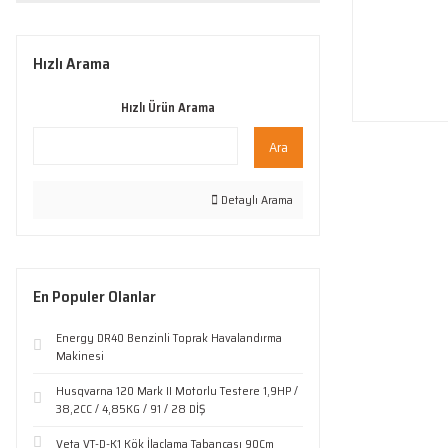
Hızlı Arama
Hızlı Ürün Arama
Ara
Detaylı Arama
En Populer Olanlar
Energy DR40 Benzinli Toprak Havalandırma
Makinesi
Husqvarna 120 Mark II Motorlu Testere 1,9HP /
38,2CC / 4,85KG / 91 / 28 DİŞ
Veta VT-D-K1 Kök İlaçlama Tabancası 90Cm