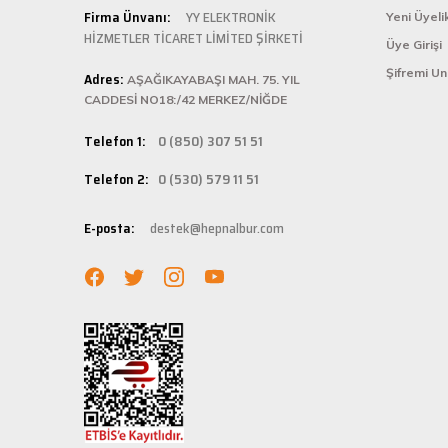
Kolay ve
Firma Ünvanı:
YY ELEKTRONİK
Yeni Üyeli
HİZMETLER TİCARET LİMİTED ŞİRKETİ
Üye Girişi
Hepnalbur.com, k
Şifremi U
Adres:
istediğiniz ürünü
AŞAĞIKAYABAŞI MAH. 75. YIL
bilgilere kolayca
CADDESİ NO18:/42 MERKEZ/NİĞDE
Hızlı Ka
Telefon 1:
0 (850) 307 51 51
Hepnalbur.com ola
Telefon 2:
0 (530) 579 11 51
adresinize gönde
Müşteri 
E-posta:
destek@hepnalbur.com
Herhangi bir sor
hattımızdan anın
Evinizin ve işyer
fiyatlar ve güven