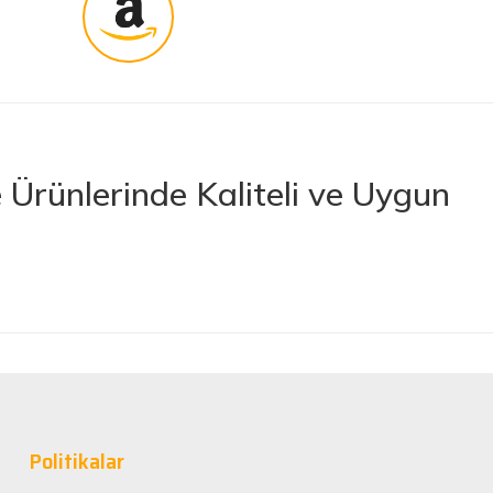
Ürünlerinde Kaliteli ve Uygun
rünler sunan lider bir e-ticaret platformudur. İhtiyacınız olan her türlü
 boya ve boya malzemelerinden otomobil aksesuarlarına kadar birçok
letlerine ve banyo ile mutfak ürünlerine kadar geniş bir ürün yelpazesine
lerimize en kaliteli ürünleri en uygun fiyatlarla sunmaya çalışıyor,
nan tüm ürünler, güvenilir ve tanınmış markaların ürünleri olup uzun
Politikalar
rformans elde edebilirsiniz.