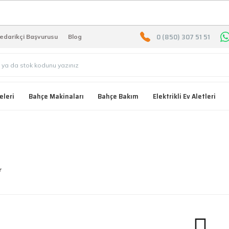
2000 TL ÜZERİ ÜCRETSIZ KARG
0 (850) 307 51 51
edarikçi Başvurusu
Blog
eleri
Bahçe Makinaları
Bahçe Bakım
Elektrikli Ev Aletleri
r