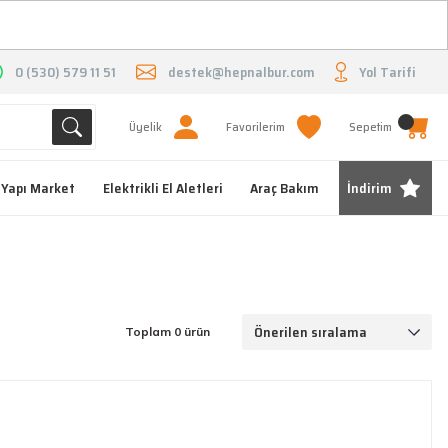
O
0 (530) 579 11 51
destek@hepnalbur.com
Yol Tarifi
Üyelik
Favorilerim
Sepetim
Yapı Market
Elektrikli El Aletleri
Araç Bakım
İndirim
Toplam 0 ürün