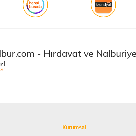
bur.com - Hırdavat ve Nalburiye 
r!
niş ürün yelpazesiyle hırdavat ve nalburiye sektöründe müşterilerine kaliteli ü
 bulabileceğiniz Hepnalbur.com, elektrikli el aletlerinden bahçe aletlerine,
t vermektedir. Aynı zamanda ısıtma ve soğutma sistemlerinden elektrikli ev a
 Ürünler, Güvenilir Alışveriş
arak müşteri memnuniyetini her zaman ön planda tutuyoruz. Siz değerli müşteri
minizi sorunsuz hale getirmek için çaba sarf ediyoruz. Ürün yelpazemizde bulu
Kurumsal
sağlayacak şekilde tasarlanmıştır. Böylece uzun vadeli kullanım ve yüksek pe