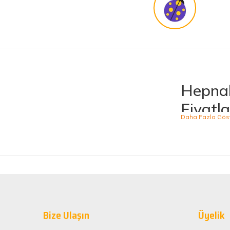
Hepnal
Fiyatla
Hepnalbur.com, ge
ürünü kolaylıkla
kategoride hizme
sahiptir.
Kaliteli
Hepnalbur.com ol
Bize Ulaşın
alışveriş deneyi
Üyelik
ömürlü kullanım 