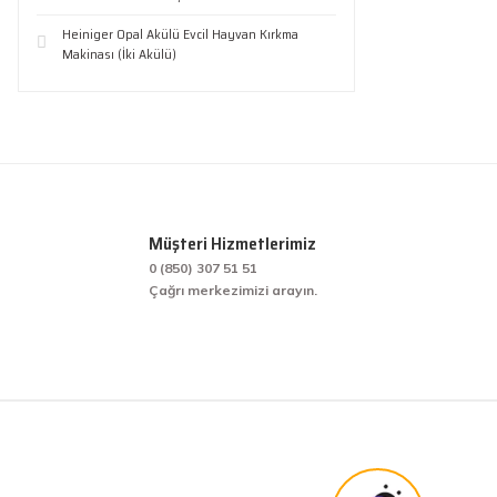
Heiniger Opal Akülü Evcil Hayvan Kırkma
Makinası (İki Akülü)
Müşteri Hizmetlerimiz
0 (850) 307 51 51
Çağrı merkezimizi arayın.