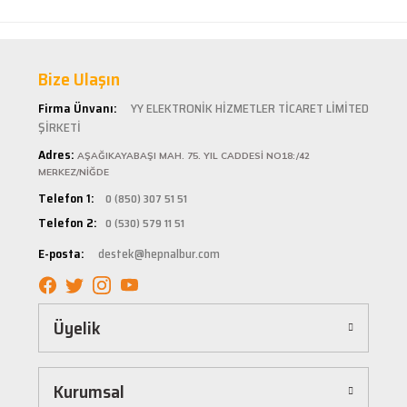
ve Uygun Fiyatlar!
Hepnalbur.com, geniş ürün yelpazesiyle hırdavat ve nalburiye sektöründe müşterilerine
kaliteli ürünler sunan lider bir e-ticaret platformudur. İhtiyacınız olan her türlü ürünü
Bize Ulaşın
kolaylıkla bulabileceğiniz Hepnalbur.com, elektrikli el aletlerinden bahçe aletlerine, boya
ve boya malzemelerinden otomobil aksesuarlarına kadar birçok kategoride hizmet
Firma Ünvanı:
YY ELEKTRONİK HİZMETLER TİCARET LİMİTED
vermektedir. Aynı zamanda ısıtma ve soğutma sistemlerinden elektrikli ev aletlerine ve
banyo ile mutfak ürünlerine kadar geniş bir ürün yelpazesine sahiptir.
ŞİRKETİ
Kaliteli Ürünler, Güvenilir Alışveriş
Adres:
AŞAĞIKAYABAŞI MAH. 75. YIL CADDESİ NO18:/42
MERKEZ/NİĞDE
Hepnalbur.com olarak müşteri memnuniyetini her zaman ön planda tutuyoruz. Siz
Telefon 1:
0 (850) 307 51 51
değerli müşterilerimize en kaliteli ürünleri en uygun fiyatlarla sunmaya çalışıyor, alışveriş
Telefon 2:
0 (530) 579 11 51
deneyiminizi sorunsuz hale getirmek için çaba sarf ediyoruz. Ürün yelpazemizde bulunan
tüm ürünler, güvenilir ve tanınmış markaların ürünleri olup uzun ömürlü kullanım
E-posta:
destek@hepnalbur.com
sağlayacak şekilde tasarlanmıştır. Böylece uzun vadeli kullanım ve yüksek performans
elde edebilirsiniz.
Kolay ve Hızlı Alışveriş Deneyimi
Üyelik
Hepnalbur.com, kullanıcı dostu arayüzü sayesinde alışverişi keyifli bir deneyime
dönüştürür. Ürünleri kategorilere göre sıralayabilir, arama kutusunu kullanarak
istediğiniz ürünü anında bulabilirsiniz. Ayrıca ürün sayfalarımızda detaylı açıklamalar ve
Kurumsal
ürün özellikleri yer alır, böylece tercih etmek istediğiniz ürün hakkında tüm bilgilere
kolayca ulaşabilirsiniz. Tek tıkla sepetinize ekleyebilir, güvenli ödeme yöntemlerimizle