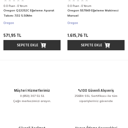
0.0 Puan - 0 Yorum
0.0 Puan - 0 Yorum
Oregon Q13252C Eğeleme Aparat
Oregon 557849 Eğeleme Makinesi
Takımı 7/32 5.50Mm
Manuel
Oregon
Oregon
571,95 TL
1.615,76 TL
SEPETE EKLE
SEPETE EKLE
Müşteri Hizmetlerimiz
%100 Güvenli Alışveriş
0 (850) 307 51 51
256Bit SSL Sertifikası ile tüm
Çağrı merkezimizi arayın.
siparişleriniz güvende