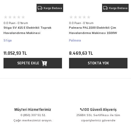
Kargo Bedava
Kargo Bedava
0.0 Puan - 0 Yorum
0.0 Puan - 0 Yorum
Stiga SV 415 E Elektrikli Toprak
Palmera PAL1500 Elektrikli Çim
Havalandırma Makinesi
Havalandırma Makinası 1500W
Stiga
Palmera
11.052,93 TL
8.469,63 TL
SEPETE EKLE
STOKTA YOK
Müşteri Hizmetlerimiz
%100 Güvenli Alışveriş
0 (850) 307 51 51
256Bit SSL Sertifikası ile tüm
Çağrı merkezimizi arayın.
siparişleriniz güvende