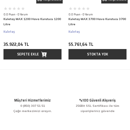
0.0 Puan - 0 Yorum
0.0 Puan - 0 Yorum
Kuletaş MAX 1200 Hava Kurutucu 1200
Kuletaş MAX 3700 Hava Kurutucu 3700
Litre
Litre
Kuletaş
Kuletaş
35.922,04 TL
55.761,64 TL
SEPETE EKLE
STOKTA YOK
Müşteri Hizmetlerimiz
%100 Güvenli Alışveriş
0 (850) 307 51 51
256Bit SSL Sertifikası ile tüm
Çağrı merkezimizi arayın.
siparişleriniz güvende