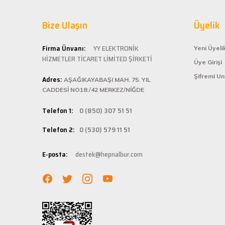
Hepnalbur.com ol
Bize Ulaşın
alışveriş deneyi
Üyelik
ömürlü kullanım 
Kolay ve
Firma Ünvanı:
YY ELEKTRONİK
Yeni Üyeli
HİZMETLER TİCARET LİMİTED ŞİRKETİ
Üye Girişi
Hepnalbur.com, k
Şifremi U
Adres:
istediğiniz ürünü
AŞAĞIKAYABAŞI MAH. 75. YIL
bilgilere kolayca
CADDESİ NO18:/42 MERKEZ/NİĞDE
Hızlı Ka
Telefon 1:
0 (850) 307 51 51
Hepnalbur.com ola
Telefon 2:
0 (530) 579 11 51
adresinize gönde
Müşteri 
E-posta:
destek@hepnalbur.com
Herhangi bir sor
hattımızdan anın
Evinizin ve işyer
fiyatlar ve güven