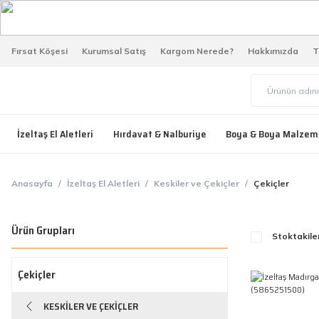
Fırsat Köşesi
Kurumsal Satış
Kargom Nerede?
Hakkımızda
T
İzeltaş El Aletleri
Hırdavat & Nalburiye
Boya & Boya Malzem
Anasayfa
İzeltaş El Aletleri
Keskiler ve Çekiçler
Çekiçler
Ürün Grupları
Stoktakile
Çekiçler
KESKILER VE ÇEKIÇLER