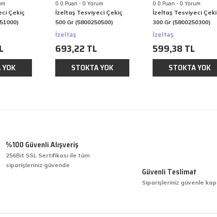
um
0.0 Puan - 0 Yorum
0.0 Puan - 0 Yorum
eci Çekiç
İzeltaş Tesviyeci Çekiç
İzeltaş Tesviyeci Çek
251000)
500 Gr (5800250500)
300 Gr (5800250300)
İzeltaş
İzeltaş
L
693,22 TL
599,38 TL
 YOK
STOKTA YOK
STOKTA YOK
%100 Güvenli Alışveriş
256Bit SSL Sertifikası ile tüm
siparişleriniz güvende
Güvenli Teslimat
Siparişleriniz güvenle kap