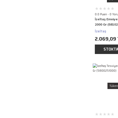
0.0 Puan - 0 Yor
İzeltaş Emniye
2000 Gr (5810
İzeltaş
2.069,09 
STOKTA
Tüken