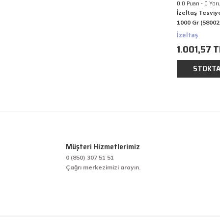
0.0 Puan - 0 Yor
İzeltaş Tesviy
1000 Gr (5800
İzeltaş
1.001,57 T
STOKTA
Müşteri Hizmetlerimiz
0 (850) 307 51 51
Çağrı merkezimizi arayın.