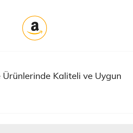
Ürünlerinde Kaliteli ve Uygun
rünler sunan lider bir e-ticaret platformudur. İhtiyacınız olan her türlü
 boya ve boya malzemelerinden otomobil aksesuarlarına kadar birçok
letlerine ve banyo ile mutfak ürünlerine kadar geniş bir ürün yelpazesine