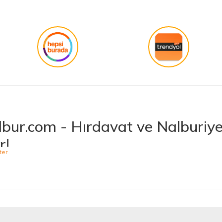
bur.com - Hırdavat ve Nalburiye 
r!
niş ürün yelpazesiyle hırdavat ve nalburiye sektöründe müşterilerine kaliteli ü
 bulabileceğiniz Hepnalbur.com, elektrikli el aletlerinden bahçe aletlerine,
t vermektedir. Aynı zamanda ısıtma ve soğutma sistemlerinden elektrikli ev a
 Ürünler, Güvenilir Alışveriş