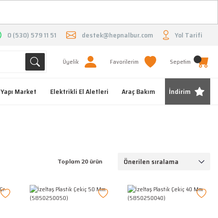
O
0 (530) 579 11 51
destek@hepnalbur.com
Yol Tarifi
Üyelik
Favorilerim
Sepetim
Yapı Market
Elektrikli El Aletleri
Araç Bakım
İndirim
Toplam 20 ürün