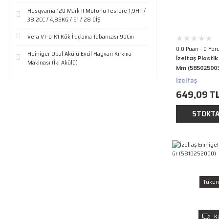
Husqvarna 120 Mark II Motorlu Testere 1,9HP /
38,2CC / 4,85KG / 91 / 28 DİŞ
Veta VT-D-K1 Kök İlaçlama Tabancası 90Cm
0.0 Puan - 0 Yor
Heiniger Opal Akülü Evcil Hayvan Kırkma
İzeltaş Plastik
Makinası (İki Akülü)
Mm (58502500
İzeltaş
649,09 T
STOKTA
Tüken
K