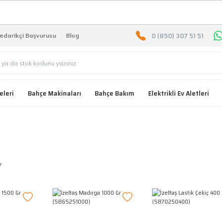
2000 TL ÜZERİ ÜCRETSIZ KARG
0 (850) 307 51 51
edarikçi Başvurusu
Blog
eleri
Bahçe Makinaları
Bahçe Bakım
Elektrikli Ev Aletleri
r