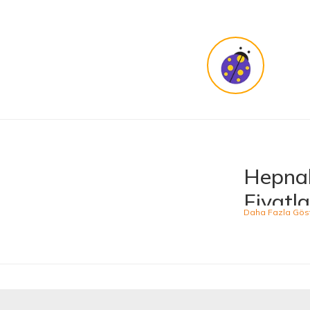
Hepnal
Fiyatla
Hepnalbur.com, ge
ürünü kolaylıkla
kategoride hizme
sahiptir.
Kaliteli