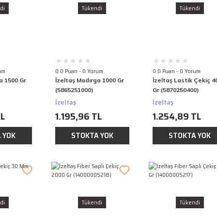
di
Tükendi
Tükendi
um
0.0 Puan - 0 Yorum
0.0 Puan - 0 Yorum
a 1500 Gr
İzeltaş Madırga 1000 Gr
İzeltaş Lastik Çekiç 4
(5865251000)
Gr (5870250400)
İzeltaş
İzeltaş
TL
1.195,96 TL
1.254,89 TL
 YOK
STOKTA YOK
STOKTA YOK
di
Tükendi
Tükendi