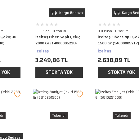
Kargo Bedava
Kargo Be
um
0.0 Puan - 0 Yorum
0.0 Puan - 0 Yorum
 Çekiç 30
İzeltaş Fiber Saplı Çekiç
İzeltaş Fiber Saplı Çe
30)
2000 Gr (14000005218)
1500 Gr (14000005217
İzeltaş
İzeltaş
L
3.249,86 TL
2.638,89 TL
 YOK
STOKTA YOK
STOKTA YOK
di
Tükendi
Tükendi
argo Bedava