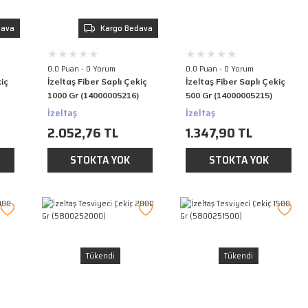
dava
Kargo Bedava
0.0 Puan - 0 Yorum
0.0 Puan - 0 Yorum
kiç
İzeltaş Fiber Saplı Çekiç
İzeltaş Fiber Saplı Çekiç
)
1000 Gr (14000005216)
500 Gr (14000005215)
İzeltaş
İzeltaş
2.052,76 TL
1.347,90 TL
STOKTA YOK
STOKTA YOK
Tükendi
Tükendi