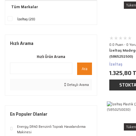
Tüken
Tüm Markalar
İzeltaş (20)
Hızlı Arama
0.0 Puan - 0 Yor
İzeltaş Madırg
Hızlı Ürün Arama
(5865251500)
İzeltaş
Ara
1.325,80 
STOKTA
Detaylı Arama
En Populer Olanlar
Energy DR40 Benzinli Toprak Havalandırma
Tüken
Makinesi