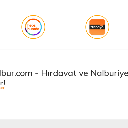
bur.com - Hırdavat ve Nalburiye 
r!
niş ürün yelpazesiyle hırdavat ve nalburiye sektöründe müşterilerine kaliteli ü
 bulabileceğiniz Hepnalbur.com, elektrikli el aletlerinden bahçe aletlerine,
t vermektedir. Aynı zamanda ısıtma ve soğutma sistemlerinden elektrikli ev a
 Ürünler, Güvenilir Alışveriş