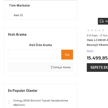
Tüm Markalar
Hais (1)
K
Hızlı Arama
0.0 Puan - 0 Yor
Hais LC301W A
Hızlı Ürün Arama
Basınçlı Yıkam
95 Bar
Hais
Ara
15.499,85
SEPETE EK
Detaylı Arama
En Populer Olanlar
Energy DR40 Benzinli Toprak Havalandırma
Makinesi