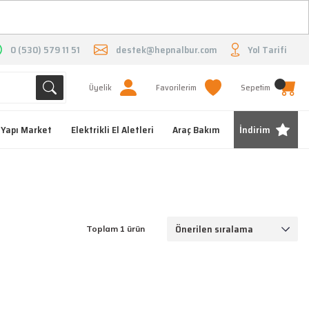
O
0 (530) 579 11 51
destek@hepnalbur.com
Yol Tarifi
Üyelik
Favorilerim
Sepetim
Yapı Market
Elektrikli El Aletleri
Araç Bakım
İndirim
Toplam 1 ürün