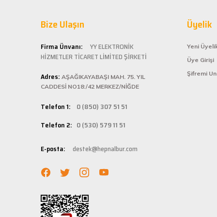
Hepnalbur.com ol
Bize Ulaşın
alışveriş deneyi
Üyelik
ömürlü kullanım 
Kolay ve
Firma Ünvanı:
YY ELEKTRONİK
Yeni Üyeli
HİZMETLER TİCARET LİMİTED ŞİRKETİ
Üye Girişi
Hepnalbur.com, k
Şifremi U
Adres:
istediğiniz ürünü
AŞAĞIKAYABAŞI MAH. 75. YIL
bilgilere kolayca
CADDESİ NO18:/42 MERKEZ/NİĞDE
Hızlı Ka
Telefon 1:
0 (850) 307 51 51
Hepnalbur.com ola
Telefon 2:
0 (530) 579 11 51
adresinize gönde
Müşteri 
E-posta:
destek@hepnalbur.com
Herhangi bir sor
hattımızdan anın
Evinizin ve işyer
fiyatlar ve güven