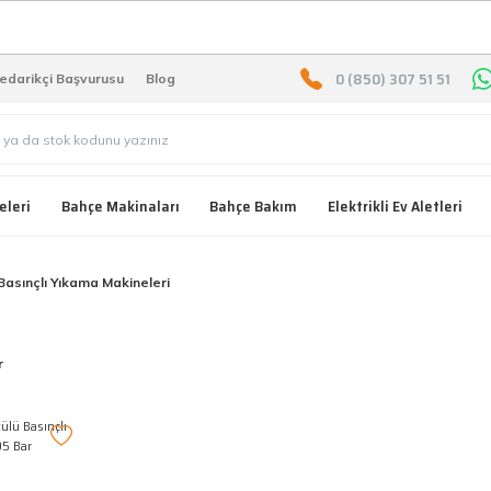
2000 TL ÜZERİ ÜCRETSIZ KARG
0 (850) 307 51 51
edarikçi Başvurusu
Blog
eleri
Bahçe Makinaları
Bahçe Bakım
Elektrikli Ev Aletleri
Basınçlı Yıkama Makineleri
r