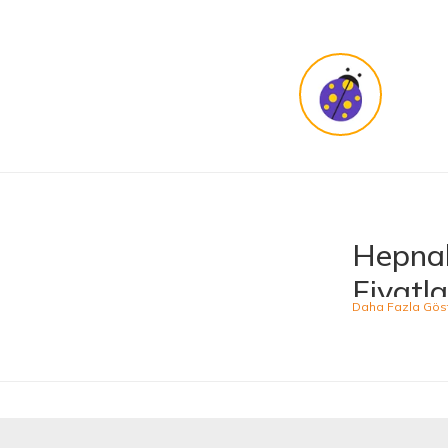
Hepnal
Fiyatla
Hepnalbur.com, ge
ürünü kolaylıkla
kategoride hizme
sahiptir.
Kaliteli