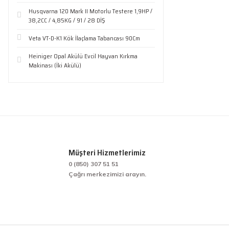
Husqvarna 120 Mark II Motorlu Testere 1,9HP /
38,2CC / 4,85KG / 91 / 28 DİŞ
Veta VT-D-K1 Kök İlaçlama Tabancası 90Cm
Heiniger Opal Akülü Evcil Hayvan Kırkma
Makinası (İki Akülü)
Müşteri Hizmetlerimiz
0 (850) 307 51 51
Çağrı merkezimizi arayın.