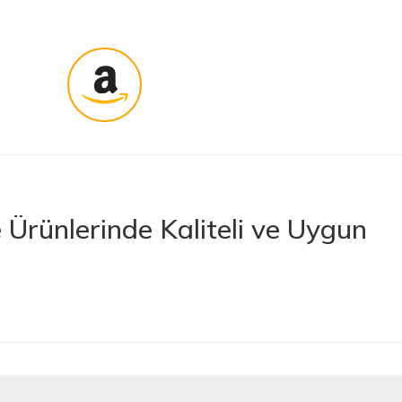
Ürünlerinde Kaliteli ve Uygun
rünler sunan lider bir e-ticaret platformudur. İhtiyacınız olan her türlü
 boya ve boya malzemelerinden otomobil aksesuarlarına kadar birçok
letlerine ve banyo ile mutfak ürünlerine kadar geniş bir ürün yelpazesine