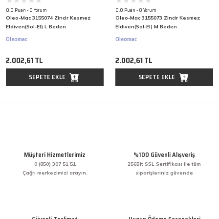
0.0 Puan - 0 Yorum
0.0 Puan - 0 Yorum
Oleo-Mac 3155074 Zincir Kesmez
Oleo-Mac 3155073 Zincir Kesmez
Eldiven(Sol-El) L Beden
Eldiven(Sol-El) M Beden
Oleomac
Oleomac
2.002,61 TL
2.002,61 TL
SEPETE EKLE
SEPETE EKLE
Müşteri Hizmetlerimiz
%100 Güvenli Alışveriş
0 (850) 307 51 51
256Bit SSL Sertifikası ile tüm
Çağrı merkezimizi arayın.
siparişleriniz güvende