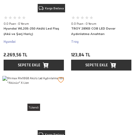
Kargo Bedava
0.0 Puan - 0 Yorum
0.0 Puan - 0 Yorum
Hyundai WL20S-250 Akülü Led Flaş
TROY 28903 COB LED Duvar
(Akü ve Şarj Hariç)
Aydınlatma Anahtarı
Hyundai
Troy
2.269,56 TL
123,84 TL
SEPETE EKLE
SEPETE EKLE
Tükendi
Kargo Bedava