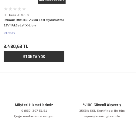
0.0 Puan - 0 Yorum
Rtrmax Rtx1868 Akülü Led Aydınlatma
18V *Aküsüz* X-Lion
Rtrmax
3.480,63 TL
STOKTA YOK
Müşteri Hizmetlerimiz
%100 Güvenli Alışveriş
0 (850) 307 51 51
256Bit SSL Sertifikası ile tüm
Çağrı merkezimizi arayın.
siparişleriniz güvende