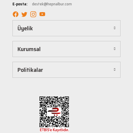
E-posta:
destek@hepnalbur.com
sağlayacak şekilde tasarlanmıştır. Böylece uzun vadeli kullanım ve yüksek performans
elde edebilirsiniz.
Kolay ve Hızlı Alışveriş Deneyimi
Üyelik
Hepnalbur.com, kullanıcı dostu arayüzü sayesinde alışverişi keyifli bir deneyime
dönüştürür. Ürünleri kategorilere göre sıralayabilir, arama kutusunu kullanarak
istediğiniz ürünü anında bulabilirsiniz. Ayrıca ürün sayfalarımızda detaylı açıklamalar ve
Kurumsal
ürün özellikleri yer alır, böylece tercih etmek istediğiniz ürün hakkında tüm bilgilere
kolayca ulaşabilirsiniz. Tek tıkla sepetinize ekleyebilir, güvenli ödeme yöntemlerimizle
hızlıca siparişinizi tamamlayabilirsiniz.
Hızlı Kargo ve Güvenilir Teslimat
Politikalar
Hepnalbur.com olarak müşterilerimize en hızlı şekilde ürünlerini ulaştırmak için özenle
çalışıyoruz. Siparişleriniz en kısa sürede paketlenir ve güvenilir kargo şirketleriyle
adresinize gönderilir. Böylece uzun süre beklemek zorunda kalmadan, ihtiyacınız olan
ürünlere kavuşabilirsiniz.
Müşteri Destek Hattı ile İletişim
Herhangi bir soru, öneri veya şikayetiniz için müşteri destek ekibimiz her zaman
hizmetinizdedir. İletişim sayfamız üzerinden bize ulaşabilir veya canlı destek
hattımızdan anında yardım alabilirsiniz. Siz değerli müşterilerimizin memnuniyeti, en
büyük önceliğimizdir.