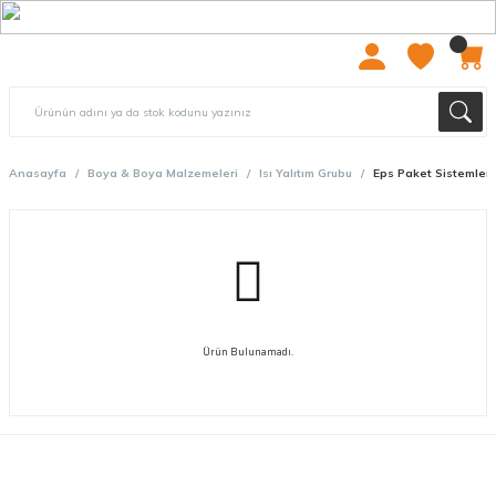
2000 TL ÜZERİ ÜCRETSIZ KARGO
Anasayfa
Boya & Boya Malzemeleri
Isı Yalıtım Grubu
Eps Paket Sistemler
Ürün Bulunamadı.