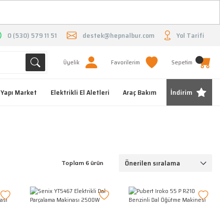
O
0 (530) 579 11 51
destek@hepnalbur.com
Yol Tarifi
Üyelik
Favorilerim
Sepetim
Yapı Market
Elektrikli El Aletleri
Araç Bakım
İndirim
Toplam 6 ürün