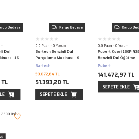
argo Bedava
Kargo Bedava
Kargo Be
um
0.0 Puan - 0 Yorum
0.0 Puan - 0 Yorum
li Dal
Bartech Benzinli Dal
Pubert Kaori 100P R3
inası - 16
Parçalama Makinası - 9
Benzinli Dal Öğütme
Hp, 5 Cm Dal
Makinası
Bartech
Pubert
141.472,97 TL
59.072,64 TL
 TL
51.393,20 TL
SEPETE EKLE
LE
SEPETE EKLE
di