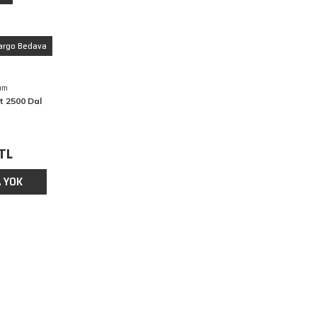
argo Bedava
um
nt 2500 Dal
 TL
 YOK