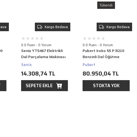
Tükendi
dava
Kargo Bedava
Kargo Bedava
0.0 Puan - 0 Yorum
0.0 Puan - 0 Yorum
90
Senix YT5467 Elektrikli
Pubert Iroko 55 P R210
Dal Parçalama Makinası
Benzinli Dal Öğütme
2500W
Makinesi
Senix
Pubert
14.308,74 TL
80.950,04 TL
SEPETE EKLE
STOKTA YOK