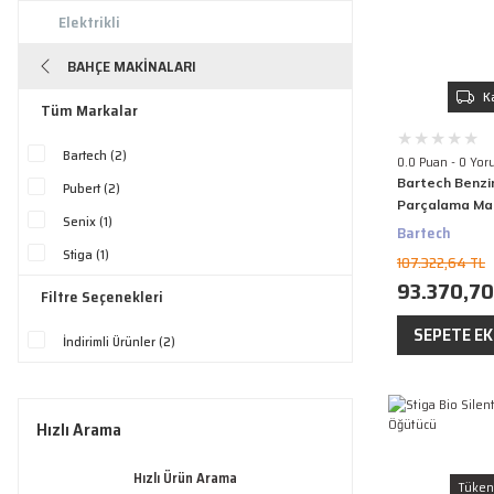
Elektrikli
BAHÇE MAKINALARI
K
Tüm Markalar
Bartech (2)
0.0 Puan - 0 Yor
Bartech Benzin
Pubert (2)
Parçalama Mak
Senix (1)
Hp, 8 Cm Dal
Bartech
Stiga (1)
107.322,64 TL
93.370,70
Filtre Seçenekleri
SEPETE EK
İndirimli Ürünler (2)
Hızlı Arama
Hızlı Ürün Arama
Tüken