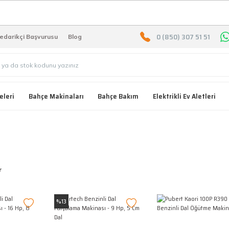
2000 TL ÜZERİ ÜCRETSIZ KARG
0 (850) 307 51 51
edarikçi Başvurusu
Blog
eleri
Bahçe Makinaları
Bahçe Bakım
Elektrikli Ev Aletleri
r
%13