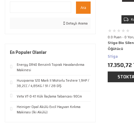
Ara
K
Detaylı Arama
0.0 Puan - 0 Yor
Stiga Bio Sile
Öğütücü
En Populer Olanlar
Stiga
17.350,72
Energy DR40 Benzinli Toprak Havalandırma
Makinesi
STOKTA
Husqvarna 120 Mark II Motorlu Testere 1,9HP /
38,2CC / 4,85KG / 91 / 28 DİŞ
Veta VT-D-K1 Kök İlaçlama Tabancası 90Cm
Heiniger Opal Akülü Evcil Hayvan Kırkma
Makinası (İki Akülü)