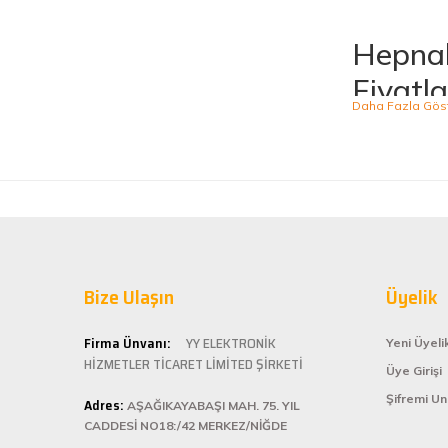
Hepnal
Fiyatla
Hepnalbur.com, ge
ürünü kolaylıkla
kategoride hizme
sahiptir.
Kaliteli
Hepnalbur.com ol
Bize Ulaşın
alışveriş deneyi
Üyelik
ömürlü kullanım 
Kolay ve
Firma Ünvanı:
YY ELEKTRONİK
Yeni Üyeli
HİZMETLER TİCARET LİMİTED ŞİRKETİ
Üye Girişi
Hepnalbur.com, k
Şifremi U
Adres:
istediğiniz ürünü
AŞAĞIKAYABAŞI MAH. 75. YIL
bilgilere kolayca
CADDESİ NO18:/42 MERKEZ/NİĞDE