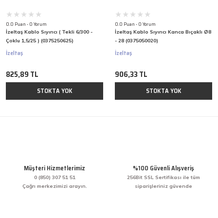
0.0 Puan - 0 Yorum
0.0 Puan - 0 Yorum
İzeltaş Kablo Sıyırıcı ( Tekli 6/300 -
İzeltaş Kablo Sıyırıcı Kanca Bıçaklı Ø8
Çoklu 1,5/25 ) (0375250625)
- 28 (0375050020)
İzeltaş
İzeltaş
825,89 TL
906,33 TL
STOKTA YOK
STOKTA YOK
Müşteri Hizmetlerimiz
%100 Güvenli Alışveriş
0 (850) 307 51 51
256Bit SSL Sertifikası ile tüm
Çağrı merkezimizi arayın.
siparişleriniz güvende