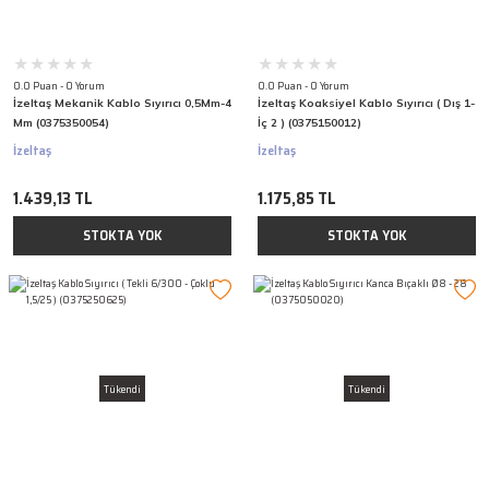
0.0 Puan - 0 Yorum
0.0 Puan - 0 Yorum
İzeltaş Mekanik Kablo Sıyırıcı 0,5Mm-4
İzeltaş Koaksiyel Kablo Sıyırıcı ( Dış 1-
Mm (0375350054)
İç 2 ) (0375150012)
İzeltaş
İzeltaş
1.439,13 TL
1.175,85 TL
STOKTA YOK
STOKTA YOK
Tükendi
Tükendi