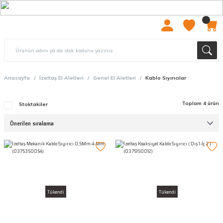
2000 TL ÜZERİ ÜCRETSIZ KARGO
Anasayfa
İzeltaş El Aletleri
Genel El Aletleri
Kablo Sıyırıcılar
Toplam 4 ürün
Stoktakiler
Tükendi
Tükendi