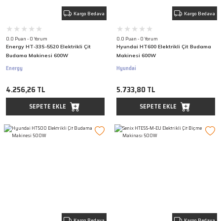
Kargo Bedava
Kargo Bedava
0.0 Puan - 0 Yorum
0.0 Puan - 0 Yorum
Energy HT-33S-5520 Elektrikli Çit
Hyundai HT600 Elektrikli Çit Budama
Budama Makinesi 600W
Makinesi 600W
Energy
Hyundai
4.256,26 TL
5.733,80 TL
SEPETE EKLE
SEPETE EKLE
Kargo Bedava
Kargo Bedava