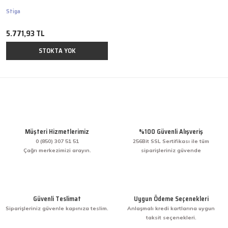
Stiga
5.771,93 TL
STOKTA YOK
Müşteri Hizmetlerimiz
%100 Güvenli Alışveriş
0 (850) 307 51 51
256Bit SSL Sertifikası ile tüm
Çağrı merkezimizi arayın.
siparişleriniz güvende
Güvenli Teslimat
Uygun Ödeme Seçenekleri
Siparişleriniz güvenle kapınıza teslim.
Anlaşmalı kredi kartlarına uygun
taksit seçenekleri.