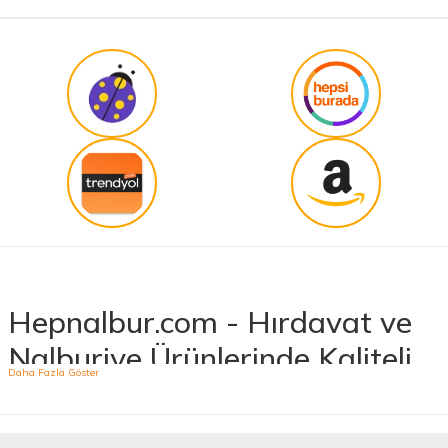
Hepnalbur.com - Hırdavat ve
Nalburiye Ürünlerinde Kaliteli
ve Uygun Fiyatlar!
Hepnalbur.com, geniş ürün yelpazesiyle hırdavat ve nalburiye sektöründe müşterilerine