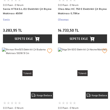
0.0 Puan - 0 Yorum
0.0 Puan - 0 Yorum
Senix HTE4.5-L-EU Elektrikli Çit Biçme
Oleo-Mac HC 750 E Elektrikli Çit Biçme
Makinası 450W
Makinası 0,70Kw
Senix
Oleomac
3.283,95 TL
14.733,50 TL
SEPETE EKLE
SEPETE EKLE
Tükendi
Tükendi
Kargo Bedava
Kargo Bedava
0.0 Puan - 0 Yorum
0.0 Puan - 0 Yorum