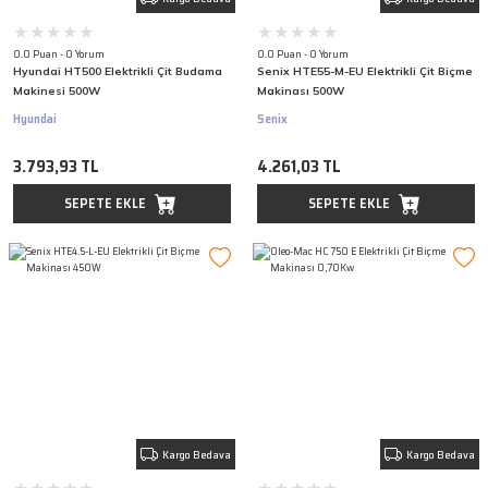
0.0 Puan - 0 Yorum
0.0 Puan - 0 Yorum
Hyundai HT500 Elektrikli Çit Budama
Senix HTE55-M-EU Elektrikli Çit Biçme
Makinesi 500W
Makinası 500W
Hyundai
Senix
3.793,93 TL
4.261,03 TL
SEPETE EKLE
SEPETE EKLE
Kargo Bedava
Kargo Bedava