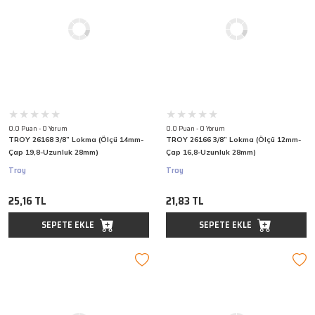
0.0 Puan - 0 Yorum
0.0 Puan - 0 Yorum
TROY 26168 3/8” Lokma (Ölçü 14mm-
TROY 26166 3/8” Lokma (Ölçü 12mm-
Çap 19,8-Uzunluk 28mm)
Çap 16,8-Uzunluk 28mm)
Troy
Troy
25,16 TL
21,83 TL
SEPETE EKLE
SEPETE EKLE