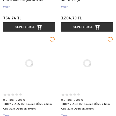
Lokma Anahtarı (16+20,8mm)
Seti, 49 Parça
Wert
Wert
764,74 TL
3.284,73 TL
SEPETE EKLE
SEPETE EKLE
0.0 Puan - 0 Yorum
0.0 Puan - 0 Yorum
TROY 26195 1/2” Lokma (Ölçü 23mm-
TROY 26193 1/2” Lokma (Ölçü 21mm-
Çap 31,8-Uzunluk 40mm)
Çap 27,8-Uzunluk 38mm)
Troy
Troy