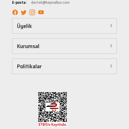
E-posta:
destek@hepnalbur.com
sağlayacak şekilde tasarlanmıştır. Böylece uzun vadeli kullanım ve yüksek performans
elde edebilirsiniz.
Kolay ve Hızlı Alışveriş Deneyimi
Üyelik
Hepnalbur.com, kullanıcı dostu arayüzü sayesinde alışverişi keyifli bir deneyime
dönüştürür. Ürünleri kategorilere göre sıralayabilir, arama kutusunu kullanarak
istediğiniz ürünü anında bulabilirsiniz. Ayrıca ürün sayfalarımızda detaylı açıklamalar ve
Kurumsal
ürün özellikleri yer alır, böylece tercih etmek istediğiniz ürün hakkında tüm bilgilere
kolayca ulaşabilirsiniz. Tek tıkla sepetinize ekleyebilir, güvenli ödeme yöntemlerimizle
hızlıca siparişinizi tamamlayabilirsiniz.
Hızlı Kargo ve Güvenilir Teslimat
Politikalar
Hepnalbur.com olarak müşterilerimize en hızlı şekilde ürünlerini ulaştırmak için özenle
çalışıyoruz. Siparişleriniz en kısa sürede paketlenir ve güvenilir kargo şirketleriyle
adresinize gönderilir. Böylece uzun süre beklemek zorunda kalmadan, ihtiyacınız olan
ürünlere kavuşabilirsiniz.
Müşteri Destek Hattı ile İletişim
Herhangi bir soru, öneri veya şikayetiniz için müşteri destek ekibimiz her zaman
hizmetinizdedir. İletişim sayfamız üzerinden bize ulaşabilir veya canlı destek
hattımızdan anında yardım alabilirsiniz. Siz değerli müşterilerimizin memnuniyeti, en
büyük önceliğimizdir.