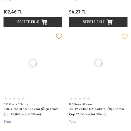
102,46 TL
94,27 TL
SEPETE EKLE
SEPETE EKLE
0.0 Puan - 0 Yorum
0.0 Puan - 0 Yorum
TROY 26184 1/2” Lokma (Ölçü 12mm-
TROY 26183 1/2” Lokma (Ölçü 11mm-
Çap 21,8-Uzunluk 38mm)
Çap 21,8-Uzunluk 38mm)
Troy
Troy