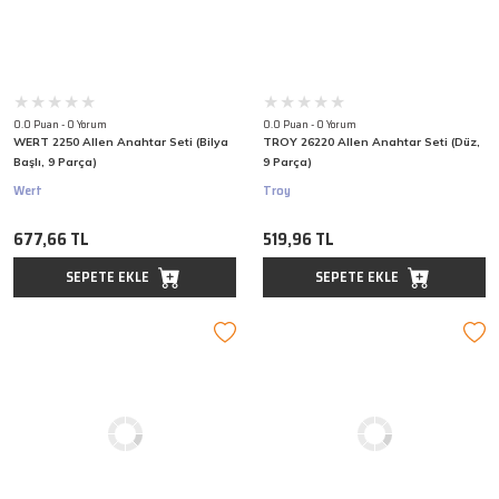
0.0 Puan - 0 Yorum
0.0 Puan - 0 Yorum
WERT 2250 Allen Anahtar Seti (Bilya
TROY 26220 Allen Anahtar Seti (Düz,
Başlı, 9 Parça)
9 Parça)
Wert
Troy
677,66 TL
519,96 TL
SEPETE EKLE
SEPETE EKLE