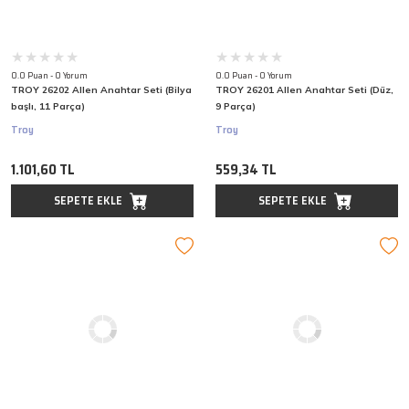
0.0 Puan - 0 Yorum
0.0 Puan - 0 Yorum
TROY 26202 Allen Anahtar Seti (Bilya
TROY 26201 Allen Anahtar Seti (Düz,
başlı, 11 Parça)
9 Parça)
Troy
Troy
1.101,60 TL
559,34 TL
SEPETE EKLE
SEPETE EKLE