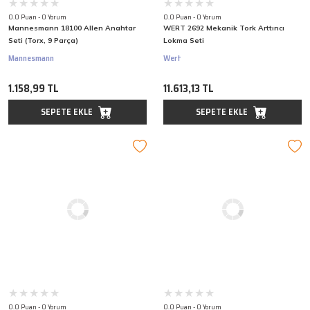
0.0 Puan - 0 Yorum
0.0 Puan - 0 Yorum
Mannesmann 18100 Allen Anahtar
WERT 2692 Mekanik Tork Arttırıcı
Seti (Torx, 9 Parça)
Lokma Seti
Mannesmann
Wert
1.158,99 TL
11.613,13 TL
SEPETE EKLE
SEPETE EKLE
0.0 Puan - 0 Yorum
0.0 Puan - 0 Yorum