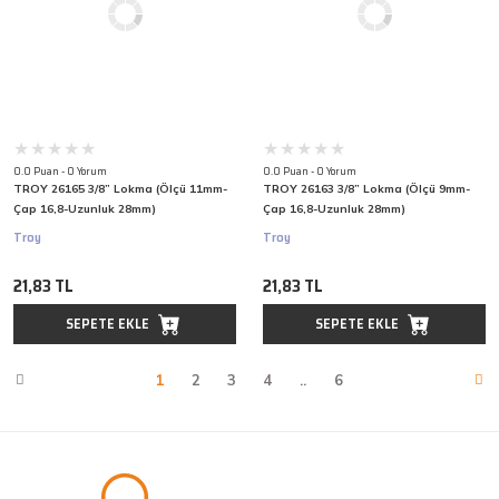
0.0 Puan - 0 Yorum
0.0 Puan - 0 Yorum
TROY 26165 3/8” Lokma (Ölçü 11mm-
TROY 26163 3/8” Lokma (Ölçü 9mm-
Çap 16,8-Uzunluk 28mm)
Çap 16,8-Uzunluk 28mm)
Troy
Troy
21,83 TL
21,83 TL
SEPETE EKLE
SEPETE EKLE
1
2
3
4
..
6