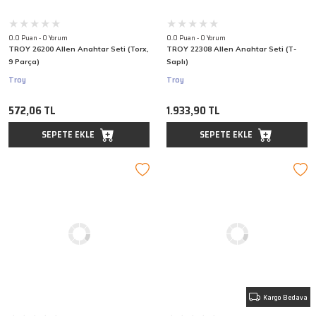
0.0 Puan - 0 Yorum
0.0 Puan - 0 Yorum
TROY 26200 Allen Anahtar Seti (Torx,
TROY 22308 Allen Anahtar Seti (T-
9 Parça)
Saplı)
Troy
Troy
572,06 TL
1.933,90 TL
SEPETE EKLE
SEPETE EKLE
Kargo Bedava