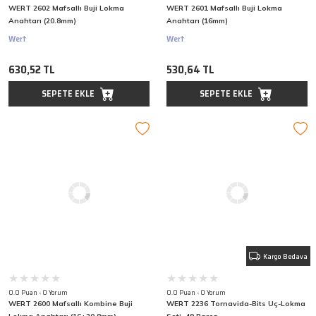
WERT 2602 Mafsallı Buji Lokma
WERT 2601 Mafsallı Buji Lokma
Anahtarı (20.8mm)
Anahtarı (16mm)
Wert
Wert
630,52 TL
530,64 TL
SEPETE EKLE
SEPETE EKLE
Kargo Bedava
0.0 Puan - 0 Yorum
0.0 Puan - 0 Yorum
WERT 2600 Mafsallı Kombine Buji
WERT 2236 Tornavida-Bits Uç-Lokma