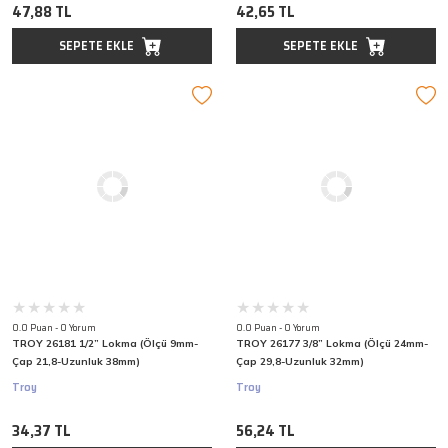
47,88 TL
42,65 TL
SEPETE EKLE
SEPETE EKLE
0.0 Puan - 0 Yorum
0.0 Puan - 0 Yorum
TROY 26181 1/2” Lokma (Ölçü 9mm-
TROY 26177 3/8” Lokma (Ölçü 24mm-
Çap 21,8-Uzunluk 38mm)
Çap 29,8-Uzunluk 32mm)
Troy
Troy
34,37 TL
56,24 TL