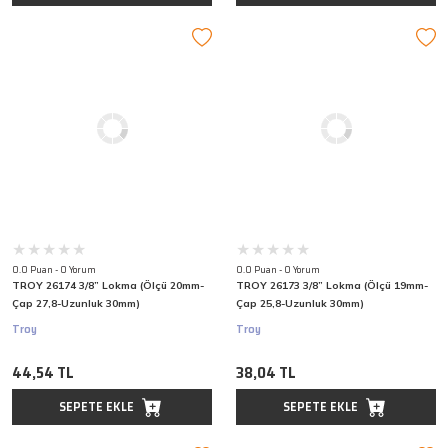
0.0 Puan - 0 Yorum
0.0 Puan - 0 Yorum
TROY 26174 3/8” Lokma (Ölçü 20mm-
TROY 26173 3/8” Lokma (Ölçü 19mm-
Çap 27,8-Uzunluk 30mm)
Çap 25,8-Uzunluk 30mm)
Troy
Troy
44,54 TL
38,04 TL
SEPETE EKLE
SEPETE EKLE