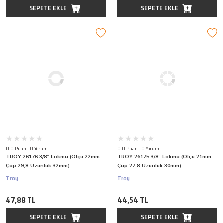
SEPETE EKLE
SEPETE EKLE
0.0 Puan - 0 Yorum
0.0 Puan - 0 Yorum
TROY 26176 3/8” Lokma (Ölçü 22mm-
TROY 26175 3/8” Lokma (Ölçü 21mm-
Çap 29,8-Uzunluk 32mm)
Çap 27,8-Uzunluk 30mm)
Troy
Troy
47,88 TL
44,54 TL
SEPETE EKLE
SEPETE EKLE