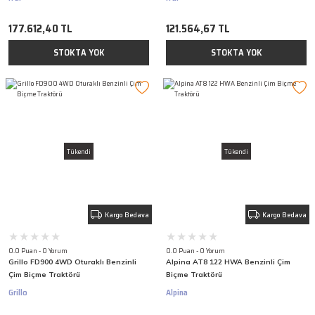
177.612,40 TL
121.564,67 TL
STOKTA YOK
STOKTA YOK
Tükendi
Tükendi
Kargo Bedava
Kargo Bedava
0.0 Puan - 0 Yorum
0.0 Puan - 0 Yorum
Grillo FD900 4WD Oturaklı Benzinli
Alpina AT8 122 HWA Benzinli Çim
Çim Biçme Traktörü
Biçme Traktörü
Grillo
Alpina