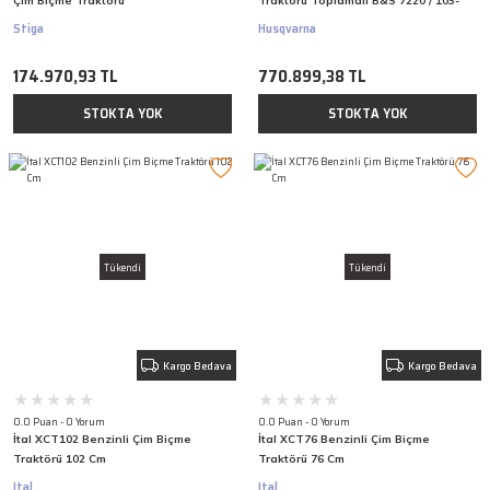
Çim Biçme Traktörü
Traktörü Toplamalı B&S 7220 / 103-
112 / 300L
Stiga
Husqvarna
174.970,93 TL
770.899,38 TL
STOKTA YOK
STOKTA YOK
Tükendi
Tükendi
Kargo Bedava
Kargo Bedava
0.0 Puan - 0 Yorum
0.0 Puan - 0 Yorum
İtal XCT102 Benzinli Çim Biçme
İtal XCT76 Benzinli Çim Biçme
Traktörü 102 Cm
Traktörü 76 Cm
Ital
Ital