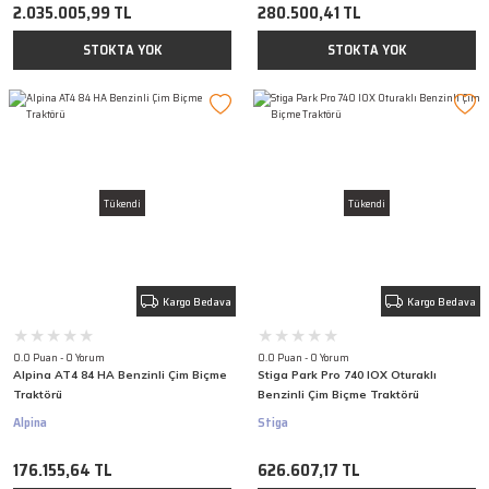
2.035.005,99 TL
280.500,41 TL
STOKTA YOK
STOKTA YOK
Tükendi
Tükendi
Kargo Bedava
Kargo Bedava
0.0 Puan - 0 Yorum
0.0 Puan - 0 Yorum
Alpina AT4 84 HA Benzinli Çim Biçme
Stiga Park Pro 740 IOX Oturaklı
Traktörü
Benzinli Çim Biçme Traktörü
Alpina
Stiga
176.155,64 TL
626.607,17 TL