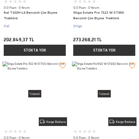
0.0 Puan - 0 Yorum
0.0 Puan - 0 Yorum
İtal T102H-L6 Benzinli Çim Biçme
Stiga Estate Pro 7122 W ST650
Traktörü
Benzinli Çim Biçme Traktörü
Ital
Stiga
202.849,37 TL
273.268,21 TL
STOKTA YOK
STOKTA YOK
Tükendi
Tükendi
Kargo Bedava
Kargo Bedava
0.0 Puan - 0 Yorum
0.0 Puan - 0 Yorum