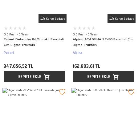
Kargo Bedava
Kargo Bedava
0.0 Puan - 0 Yorum
0.0 Puan - 0 Yorum
Pubert Defender 84 Oturaklı Benzinli
Alpina AT4 98 HA ST450 Benzinli Çim
Çim Biçme Traktörü
Biçme Traktörü
Pubert
Alpina
347.656,52 TL
162.893,61 TL
SEPETE EKLE
SEPETE EKLE