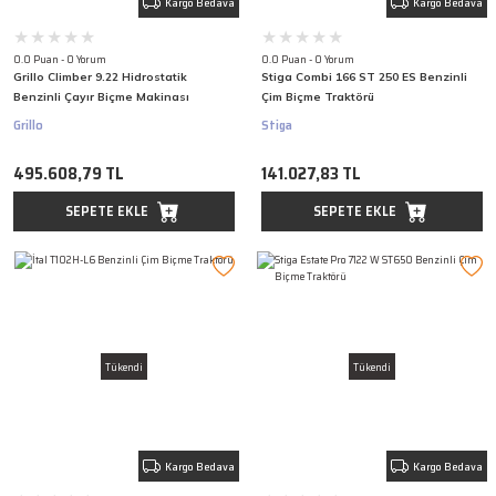
Kargo Bedava
Kargo Bedava
0.0 Puan - 0 Yorum
0.0 Puan - 0 Yorum
Grillo Climber 9.22 Hidrostatik
Stiga Combi 166 ST 250 ES Benzinli
Benzinli Çayır Biçme Makinası
Çim Biçme Traktörü
Traktörü
Grillo
Stiga
495.608,79 TL
141.027,83 TL
SEPETE EKLE
SEPETE EKLE
Tükendi
Tükendi
Kargo Bedava
Kargo Bedava