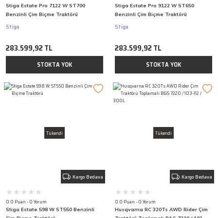
Stiga Estate Pro 7122 W ST700
Stiga Estate Pro 9122 W ST650
Benzinli Çim Biçme Traktörü
Benzinli Çim Biçme Traktörü
Stiga
Stiga
283.599,92 TL
283.599,92 TL
STOKTA YOK
STOKTA YOK
Tükendi
Tükendi
Kargo Bedava
Kargo Bedava
0.0 Puan - 0 Yorum
0.0 Puan - 0 Yorum
Stiga Estate 598 W ST550 Benzinli
Husqvarna RC 320Ts AWD Rider Çim