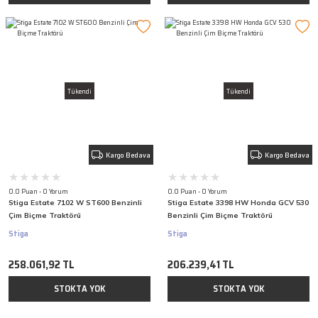
Tükendi
Tükendi
Kargo Bedava
Kargo Bedava
0.0 Puan - 0 Yorum
0.0 Puan - 0 Yorum
Stiga Estate 7102 W ST600 Benzinli
Stiga Estate 3398 HW Honda GCV 530
Çim Biçme Traktörü
Benzinli Çim Biçme Traktörü
Stiga
Stiga
258.061,92 TL
206.239,41 TL
STOKTA YOK
STOKTA YOK