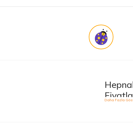
Hepnal
Fiyatla
Hepnalbur.com, ge
ürünü kolaylıkla
kategoride hizme
sahiptir.