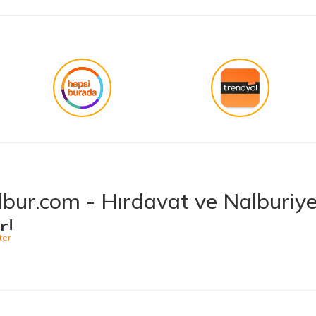
bur.com - Hırdavat ve Nalburiye 
r!
niş ürün yelpazesiyle hırdavat ve nalburiye sektöründe müşterilerine kaliteli ü
 bulabileceğiniz Hepnalbur.com, elektrikli el aletlerinden bahçe aletlerine,
t vermektedir. Aynı zamanda ısıtma ve soğutma sistemlerinden elektrikli ev a