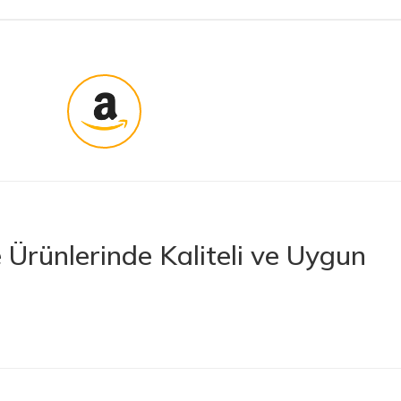
Ürünlerinde Kaliteli ve Uygun
rünler sunan lider bir e-ticaret platformudur. İhtiyacınız olan her türlü
 boya ve boya malzemelerinden otomobil aksesuarlarına kadar birçok
letlerine ve banyo ile mutfak ürünlerine kadar geniş bir ürün yelpazesine