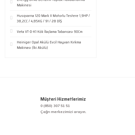
Makinesi
Husqvarna 120 Mark II Motorlu Testere 1,9HP /
38,2CC / 4,85KG / 91 / 28 DİŞ
Veta VT-D-K1 Kök İlaçlama Tabancası 90Cm
Heiniger Opal Akülü Evcil Hayvan Kırkma
Makinası (İki Akülü)
Müşteri Hizmetlerimiz
0 (850) 307 51 51
Çağrı merkezimizi arayın.