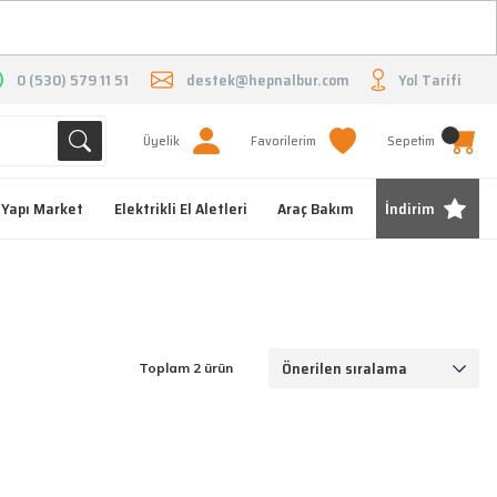
O
0 (530) 579 11 51
destek@hepnalbur.com
Yol Tarifi
Üyelik
Favorilerim
Sepetim
Yapı Market
Elektrikli El Aletleri
Araç Bakım
İndirim
Toplam 2 ürün