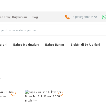
2000 TL ÜZERİ ÜCRETSIZ KARG
0 (850) 307 51 51
edarikçi Başvurusu
Blog
eleri
Bahçe Makinaları
Bahçe Bakım
Elektrikli Ev Aletleri
r