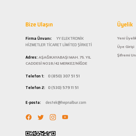
Kaliteli
Hepnalbur.com ol
Bize Ulaşın
alışveriş deneyi
Üyelik
ömürlü kullanım 
Kolay ve
Firma Ünvanı:
YY ELEKTRONİK
Yeni Üyeli
HİZMETLER TİCARET LİMİTED ŞİRKETİ
Üye Girişi
Hepnalbur.com, k
Şifremi U
Adres:
istediğiniz ürünü
AŞAĞIKAYABAŞI MAH. 75. YIL
bilgilere kolayca
CADDESİ NO18:/42 MERKEZ/NİĞDE
Hızlı Ka
Telefon 1:
0 (850) 307 51 51
Hepnalbur.com ola
Telefon 2:
0 (530) 579 11 51
adresinize gönde
Müşteri 
E-posta:
destek@hepnalbur.com
Herhangi bir sor
hattımızdan anın
Evinizin ve işyer
fiyatlar ve güven