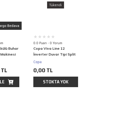
Tükendi
argo Bedava
um
0.0 Puan - 0 Yorum
külü Buhar
Copa Viva Line 12
n Makinesi
İnverter Duvar Tipi Split
Klima 12.000 Btu/h A++
Copa
 TL
0,00 TL
LE
STOKTA YOK