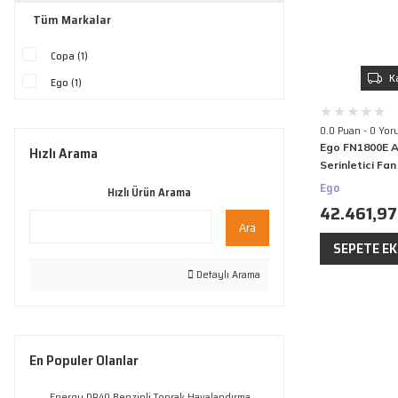
Tüm Markalar
Copa (1)
K
Ego (1)
0.0 Puan - 0 Yor
Ego FN1800E A
Hızlı Arama
Serinletici Fa
Ego
Hızlı Ürün Arama
42.461,97
Ara
SEPETE EK
Detaylı Arama
En Populer Olanlar
Energy DR40 Benzinli Toprak Havalandırma