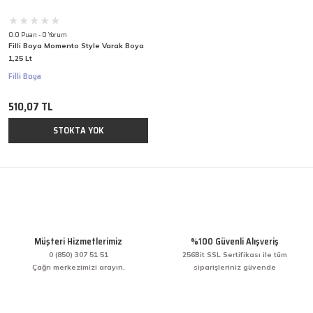
0.0 Puan - 0 Yorum
Filli Boya Momento Style Varak Boya
1,25 Lt
Filli Boya
510,07 TL
STOKTA YOK
Müşteri Hizmetlerimiz
%100 Güvenli Alışveriş
0 (850) 307 51 51
256Bit SSL Sertifikası ile tüm
Çağrı merkezimizi arayın.
siparişleriniz güvende