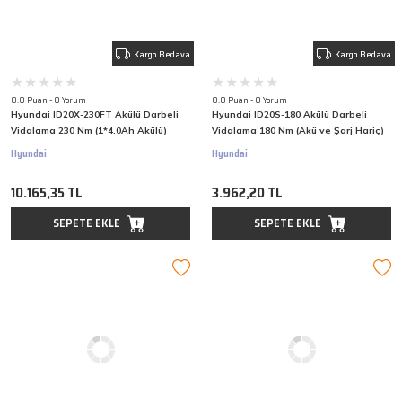
Kargo Bedava
Kargo Bedava
0.0 Puan - 0 Yorum
0.0 Puan - 0 Yorum
Hyundai ID20X-230FT Akülü Darbeli
Hyundai ID20S-180 Akülü Darbeli
Vidalama 230 Nm (1*4.0Ah Akülü)
Vidalama 180 Nm (Akü ve Şarj Hariç)
Hyundai
Hyundai
10.165,35 TL
3.962,20 TL
SEPETE EKLE
SEPETE EKLE