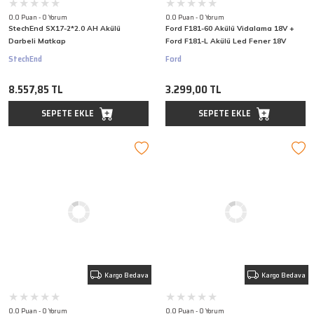
0.0 Puan - 0 Yorum
0.0 Puan - 0 Yorum
StechEnd SX17-2*2.0 AH Akülü
Ford F181-60 Akülü Vidalama 18V +
Darbeli Matkap
Ford F181-L Akülü Led Fener 18V
StechEnd
Ford
8.557,85 TL
3.299,00 TL
SEPETE EKLE
SEPETE EKLE
Kargo Bedava
Kargo Bedava
0.0 Puan - 0 Yorum
0.0 Puan - 0 Yorum