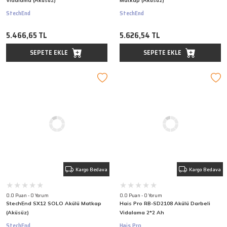
Vidalama (Aküsüz)
Matkap (Aküsüz)
StechEnd
StechEnd
5.466,65 TL
5.626,54 TL
SEPETE EKLE
SEPETE EKLE
Kargo Bedava
Kargo Bedava
0.0 Puan - 0 Yorum
0.0 Puan - 0 Yorum
StechEnd SX12 SOLO Akülü Matkap
Hais Pro RB-SD2108 Akülü Darbeli
(Aküsüz)
Vidalama 2*2 Ah
StechEnd
Hais Pro