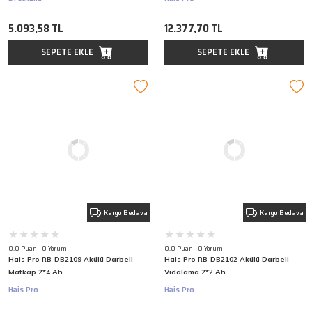
5.093,58 TL
12.377,70 TL
SEPETE EKLE
SEPETE EKLE
Kargo Bedava
Kargo Bedava
0.0 Puan - 0 Yorum
0.0 Puan - 0 Yorum
Hais Pro RB-DB2109 Akülü Darbeli
Hais Pro RB-DB2102 Akülü Darbeli
Matkap 2*4 Ah
Vidalama 2*2 Ah
Hais Pro
Hais Pro