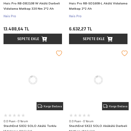
Hais Pro RB-DB2108 W Akülü Darbeli
Hais Pro RB-SD1608-L Akülü Vidalama
Vidalama Matkap 320 Nm 2*2 Ah
Matkap 2*2 Ah
Hais Pro
Hais Pro
13.488,64 TL
6.632,27 TL
SEPETE EKLE
SEPETE EKLE
Kargo Bedava
Kargo Bedava
0.0 Puan - 0 Yorum
0.0 Puan - 0 Yorum
StechEnd SX32 SOLO Akülü Torklu
StechEnd SX22 SOLO Akükülü Darbeli