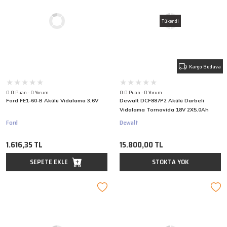
Tükendi
Kargo Bedava
0.0 Puan - 0 Yorum
0.0 Puan - 0 Yorum
Ford FE1-60-B Akülü Vidalama 3,6V
Dewalt DCF887P2 Akülü Darbeli
Vidalama Tornavida 18V 2X5.0Ah
Ford
Dewalt
1.616,35 TL
15.800,00 TL
SEPETE EKLE
STOKTA YOK