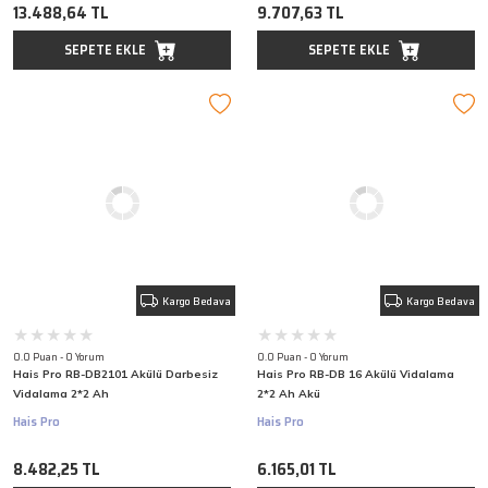
13.488,64 TL
9.707,63 TL
SEPETE EKLE
SEPETE EKLE
Kargo Bedava
Kargo Bedava
0.0 Puan - 0 Yorum
0.0 Puan - 0 Yorum
Hais Pro RB-DB2101 Akülü Darbesiz
Hais Pro RB-DB 16 Akülü Vidalama
Vidalama 2*2 Ah
2*2 Ah Akü
Hais Pro
Hais Pro
8.482,25 TL
6.165,01 TL