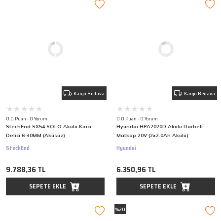
Kargo Bedava
Kargo Bedava
0.0 Puan - 0 Yorum
0.0 Puan - 0 Yorum
StechEnd SX54 SOLO Akülü Kırıcı
Hyundai HPA2020D Akülü Darbeli
Delici 6-30MM (Aküsüz)
Matkap 20V (2x2.0Ah Akülü)
StechEnd
Hyundai
9.788,36 TL
6.350,96 TL
SEPETE EKLE
SEPETE EKLE
%20