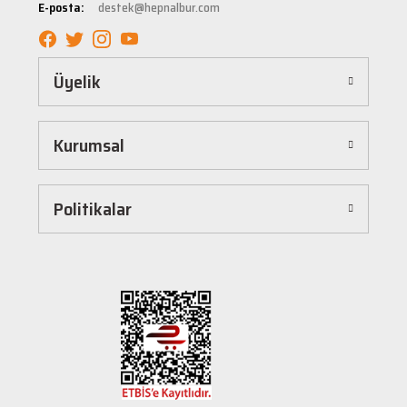
E-posta:
destek@hepnalbur.com
sağlayacak şekilde tasarlanmıştır. Böylece uzun vadeli kullanım ve yüksek performans
elde edebilirsiniz.
Kolay ve Hızlı Alışveriş Deneyimi
Üyelik
Hepnalbur.com, kullanıcı dostu arayüzü sayesinde alışverişi keyifli bir deneyime
dönüştürür. Ürünleri kategorilere göre sıralayabilir, arama kutusunu kullanarak
istediğiniz ürünü anında bulabilirsiniz. Ayrıca ürün sayfalarımızda detaylı açıklamalar ve
Kurumsal
ürün özellikleri yer alır, böylece tercih etmek istediğiniz ürün hakkında tüm bilgilere
kolayca ulaşabilirsiniz. Tek tıkla sepetinize ekleyebilir, güvenli ödeme yöntemlerimizle
hızlıca siparişinizi tamamlayabilirsiniz.
Hızlı Kargo ve Güvenilir Teslimat
Politikalar
Hepnalbur.com olarak müşterilerimize en hızlı şekilde ürünlerini ulaştırmak için özenle
çalışıyoruz. Siparişleriniz en kısa sürede paketlenir ve güvenilir kargo şirketleriyle
adresinize gönderilir. Böylece uzun süre beklemek zorunda kalmadan, ihtiyacınız olan
ürünlere kavuşabilirsiniz.
Müşteri Destek Hattı ile İletişim
Herhangi bir soru, öneri veya şikayetiniz için müşteri destek ekibimiz her zaman
hizmetinizdedir. İletişim sayfamız üzerinden bize ulaşabilir veya canlı destek
hattımızdan anında yardım alabilirsiniz. Siz değerli müşterilerimizin memnuniyeti, en
büyük önceliğimizdir.