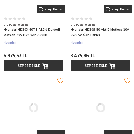
Kargo Bedava
Kargo Bedava
0.0 Puan - 0 Yorum
0.0 Puan - 0 Yorum
Hyundai HD20X-60TT Akülü Darbeli
Hyundai HD20S-50 Akülü Matkap 20V
Matkap 20V (1x2.0Ah Akülü)
(Akü ve Şarj Hariç)
Hyundai
Hyundai
6.975,57 TL
3.475,86 TL
SEPETE EKLE
SEPETE EKLE