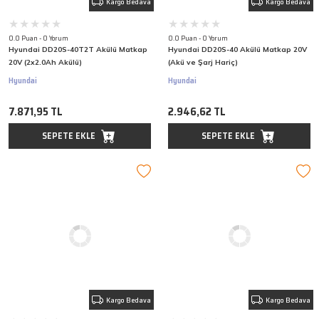
Kargo Bedava
Kargo Bedava
0.0 Puan - 0 Yorum
0.0 Puan - 0 Yorum
Hyundai DD20S-40T2T Akülü Matkap
Hyundai DD20S-40 Akülü Matkap 20V
20V (2x2.0Ah Akülü)
(Akü ve Şarj Hariç)
Hyundai
Hyundai
7.871,95 TL
2.946,62 TL
SEPETE EKLE
SEPETE EKLE
Kargo Bedava
Kargo Bedava