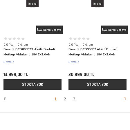
Tükendi
Tükendi
Kargo Bedava
Kargo Bedava
0.0 Puan - 0 Yorum
0.0 Puan - 0 Yorum
Dewalt DCD805P2T Akülü Darbeli
Dewalt DCD996P2 Akülü Darbeli
Matkap Vidalama 18V 2X5.0Ah
Matkap Vidalama 18V 2X5.0Ah
Dewalt
Dewalt
13.999,00 TL
20.999,00 TL
STOKTA YOK
STOKTA YOK
1
2
3