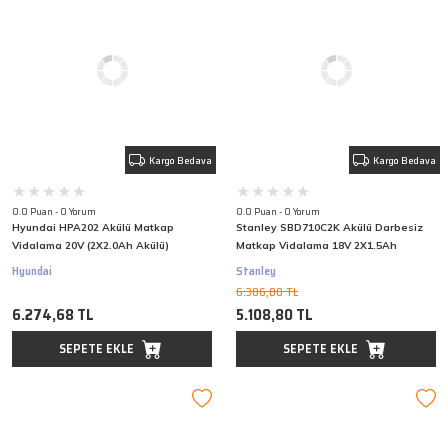
Kargo Bedava
Kargo Bedava
0.0 Puan - 0 Yorum
0.0 Puan - 0 Yorum
Hyundai HPA202 Akülü Matkap
Stanley SBD710C2K Akülü Darbesiz
Vidalama 20V (2X2.0Ah Akülü)
Matkap Vidalama 18V 2X1.5Ah
Hyundai
Stanley
6.386,00 TL
6.274,68 TL
5.108,80 TL
SEPETE EKLE
SEPETE EKLE