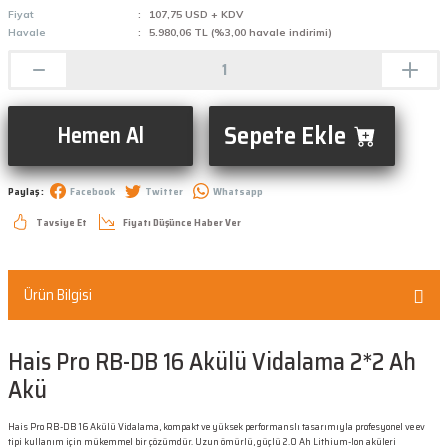
Fiyat
107,75 USD + KDV
Havale
5.980,06 TL (%3,00 havale indirimi)
Sepete Ekle
Hemen Al
Paylaş :
Facebook
Twitter
Whatsapp
Tavsiye Et
Fiyatı Düşünce Haber Ver
Ürün Bilgisi
Hais Pro RB-DB 16 Akülü Vidalama 2*2 Ah
Akü
Hais Pro RB-DB 16 Akülü Vidalama, kompakt ve yüksek performanslı tasarımıyla profesyonel ve ev
tipi kullanım için mükemmel bir çözümdür. Uzun ömürlü, güçlü 2.0 Ah Lithium-Ion aküleri