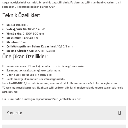
sayesinde işlerinizi kesintisiz bir şekilde yapabilirsiniz. Paslanmaz çelik mandreni ve verimli dişli
operasyonu ile dayanıklılığı ön planda tutar.
Teknik Özellikler:
Model
: RB-DB16
Voltaj / Akü
: 16V DC - 2.0 Ah x2
Yüksüz Hız
: 0-500/1600 rpm
Maksimum Tork
: 40 Nm
Mandren
: 10 mm
Çelik/Ahşap/Beton Delme Kapasitesi
: 10/20/8 mm
Makine Ağırlığı + Akü
: 0.77 kg + 0.24 kg
Öne Çıkan Özellikler:
Kömürsüz motor (BL motor) ile daha uzun ömür ve yüksek verim.
Sorunsuz geçiş sağlayan yüksek performans.
Uzun süreli operasyon için güçlü akü.
Paslanmaz çelik mandren ile ekstra dayanıklılık.
Hais Pro RB-DB 16, kompakt tasarımıyla uzun süreli kullanımlarda konforlu bir deneyim sunar.
Yüksek hız ve tork kapasitesi ile ahşap, çelik ve beton gibi farklı malzemelerde kusursuz sonuçlar elde
edebilirsiniz.
Bu ürünü satın almak için
hepnalbur.com
'u ziyaret edebilirsiniz.
Yorumlar