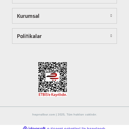
dönüştürür. Ürünleri kategorilere göre sıralayabilir, arama kutusunu kullanarak
istediğiniz ürünü anında bulabilirsiniz. Ayrıca ürün sayfalarımızda detaylı açıklamalar ve
Kurumsal
ürün özellikleri yer alır, böylece tercih etmek istediğiniz ürün hakkında tüm bilgilere
kolayca ulaşabilirsiniz. Tek tıkla sepetinize ekleyebilir, güvenli ödeme yöntemlerimizle
hızlıca siparişinizi tamamlayabilirsiniz.
Hızlı Kargo ve Güvenilir Teslimat
Politikalar
Hepnalbur.com olarak müşterilerimize en hızlı şekilde ürünlerini ulaştırmak için özenle
çalışıyoruz. Siparişleriniz en kısa sürede paketlenir ve güvenilir kargo şirketleriyle
adresinize gönderilir. Böylece uzun süre beklemek zorunda kalmadan, ihtiyacınız olan
ürünlere kavuşabilirsiniz.
Müşteri Destek Hattı ile İletişim
Herhangi bir soru, öneri veya şikayetiniz için müşteri destek ekibimiz her zaman
hizmetinizdedir. İletişim sayfamız üzerinden bize ulaşabilir veya canlı destek
hattımızdan anında yardım alabilirsiniz. Siz değerli müşterilerimizin memnuniyeti, en
büyük önceliğimizdir.
Evinizin ve işyerinizin ihtiyaçları için kaliteli hırdavat ve nalburiye ürünleri arıyorsanız
Hepnalbur.com'a göz atmayı unutmayın! Sitemizdeki geniş ürün yelpazesi, uygun fiyatlar
hepnalbur.com | 2025, Tüm hakları saklıdır.
ve güvenilir alışveriş deneyimiyle ihtiyaçlarınızı karşılamak için buradayız.
ideasoft
ile
e-