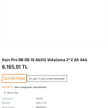
Hais Pro RB-DB 16 Akülü Vidalama 2*2 Ah Akü
6.165,01 TL
Ücretsiz Kargo
En geç 2 içerisinde kargoda!
637,05 TL
den başlayan taksitlerle!
0 - Yorum Yap
Kategori
Akülü
Marka
Hais Pro
Stok Kodu
4840001