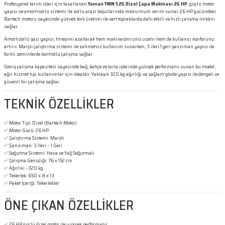
Profesyonel tarım işleri için tasarlanan
Yaman YMN 526 Dizel Çapa Makinası 26 HP
, güçlü motor
yapısı ve amortisörlü sistemi ile zorlu arazi koşullarında maksimum verim sunar. 26 HP gücündeki
Bartech motoru sayesinde yüksek tork üretimi ile sert topraklarda dahi etkili ve hızlı çalışma imkânı
sağlar.
Amortisörlü şasi yapısı, titreşimi azaltarak hem makine ömrünü uzatır hem de kullanıcı konforunu
artırır. Marşlı çalıştırma sistemi ile zahmetsiz kullanım sunarken, 3 ileri 1 geri şanzıman yapısı ile
farklı zeminlerde kontrollü çalışma sağlar.
Geniş çalışma kapasitesi sayesinde bağ, bahçe ve tarla işlerinde yüksek performans sunan bu model,
ağır hizmet tipi kullanımlar için idealdir. Yaklaşık 320 kg ağırlığı ve sağlam gövde yapısı ile dengeli ve
güvenli bir çalışma sağlar.
TEKNİK ÖZELLİKLER
✅ Motor Tipi: Dizel (Bartech Motor)
✅ Motor Gücü: 26 HP
✅ Çalıştırma Sistemi: Marşlı
✅ Şanzıman: 3 İleri – 1 Geri
✅ Soğutma Sistemi: Hava ve Yağ Soğutmalı
✅ Çalışma Genişliği: 76 x 152 cm
✅ Ağırlık: ~320 kg
✅ Tekerlek: 650 x 8 x 13
✅ Paket İçeriği: Tekerlekler
ÖNE ÇIKAN ÖZELLİKLER
✅ 26 HP güçlü dizel motor ile yüksek performans