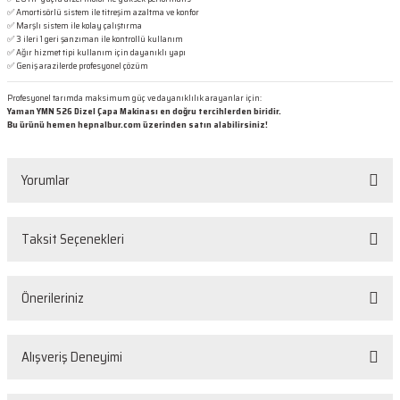
✅ Amortisörlü sistem ile titreşim azaltma ve konfor
✅ Marşlı sistem ile kolay çalıştırma
✅ 3 ileri 1 geri şanzıman ile kontrollü kullanım
✅ Ağır hizmet tipi kullanım için dayanıklı yapı
✅ Geniş arazilerde profesyonel çözüm
Profesyonel tarımda maksimum güç ve dayanıklılık arayanlar için:
Yaman YMN 526 Dizel Çapa Makinası en doğru tercihlerden biridir.
Bu ürünü hemen hepnalbur.com üzerinden satın alabilirsiniz!
Yorumlar
Taksit Seçenekleri
Bu ürüne ilk yorumu siz yapın!
Önerileriniz
Yorum Yaz
Bu ürünün fiyat bilgisi, resim, ürün açıklamalarında ve diğer konularda
Alışveriş Deneyimi
yetersiz gördüğünüz noktaları öneri formunu kullanarak tarafımıza
iletebilirsiniz.