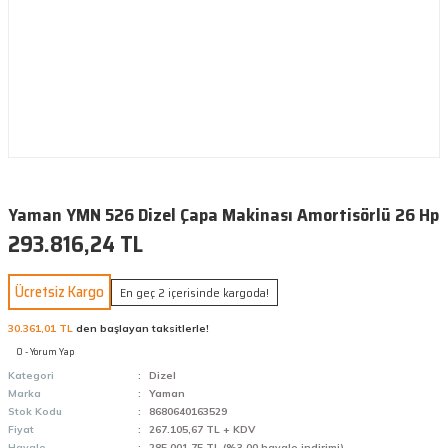
Yaman YMN 526 Dizel Çapa Makinası Amortisörlü 26 Hp
293.816,24 TL
Ücretsiz Kargo
En geç 2 içerisinde kargoda!
30.361,01 TL
den başlayan taksitlerle!
0 - Yorum Yap
Kategori
Dizel
Marka
Yaman
Stok Kodu
8680640163529
Fiyat
267.105,67 TL + KDV
Havale
285.001,75 TL (%3,00 havale indirimi)