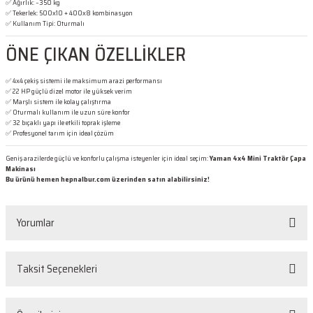
✅ Ağırlık: ~350 kg
✅ Tekerlek: 500x10 + 400x8 kombinasyon
✅ Kullanım Tipi: Oturmalı
ÖNE ÇIKAN ÖZELLİKLER
✅ 4x4 çekiş sistemi ile maksimum arazi performansı
✅ 22 HP güçlü dizel motor ile yüksek verim
✅ Marşlı sistem ile kolay çalıştırma
✅ Oturmalı kullanım ile uzun süre konfor
✅ 32 bıçaklı yapı ile etkili toprak işleme
✅ Profesyonel tarım için ideal çözüm
Geniş arazilerde güçlü ve konforlu çalışma isteyenler için ideal seçim:
Yaman 4x4 Mini Traktör Çapa
Makinası
Bu ürünü hemen hepnalbur.com üzerinden satın alabilirsiniz!
Yorumlar
Taksit Seçenekleri
Bu ürüne ilk yorumu siz yapın!