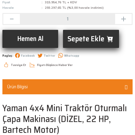
Fiyat
315.954,76 TL + KDV
Havale
293.297,65 TL (%3,00 havale indirimi)
Sepete Ekle
Hemen Al
Paylaş :
Facebook
Twitter
Whatsapp
Tavsiye Et
Fiyatı Düşünce Haber Ver
Ürün Bilgisi
Yaman 4x4 Mini Traktör Oturmalı
Çapa Makinası (DİZEL, 22 HP,
Bartech Motor)