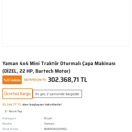
Yaman 4x4 Mini Traktör Oturmalı Çapa Makinası
(DİZEL, 22 HP, Bartech Motor)
302.368,71 TL
347.550,24 TL
%13 indirim
Ücretsiz Kargo
En geç 2 içerisinde kargoda!
31.244,77 TL
den başlayan taksitlerle!
0 - Yorum Yap
Kategori
Dizel
Marka
Yaman
Stok Kodu
8680640160962