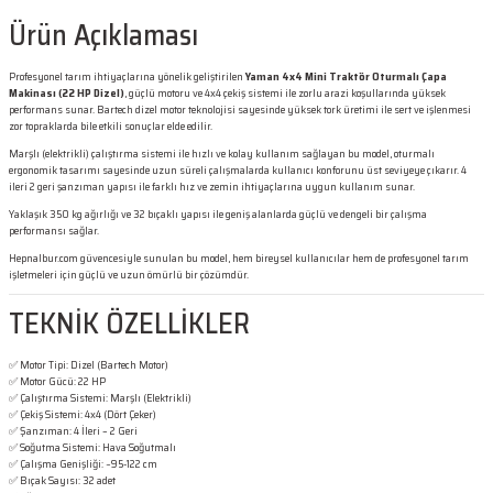
Ürün Açıklaması
Profesyonel tarım ihtiyaçlarına yönelik geliştirilen
Yaman 4x4 Mini Traktör Oturmalı Çapa
Makinası (22 HP Dizel)
, güçlü motoru ve 4x4 çekiş sistemi ile zorlu arazi koşullarında yüksek
performans sunar. Bartech dizel motor teknolojisi sayesinde yüksek tork üretimi ile sert ve işlenmesi
zor topraklarda bile etkili sonuçlar elde edilir.
Marşlı (elektrikli) çalıştırma sistemi ile hızlı ve kolay kullanım sağlayan bu model, oturmalı
ergonomik tasarımı sayesinde uzun süreli çalışmalarda kullanıcı konforunu üst seviyeye çıkarır. 4
ileri 2 geri şanzıman yapısı ile farklı hız ve zemin ihtiyaçlarına uygun kullanım sunar.
Yaklaşık 350 kg ağırlığı ve 32 bıçaklı yapısı ile geniş alanlarda güçlü ve dengeli bir çalışma
performansı sağlar.
Hepnalbur.com güvencesiyle sunulan bu model, hem bireysel kullanıcılar hem de profesyonel tarım
işletmeleri için güçlü ve uzun ömürlü bir çözümdür.
TEKNİK ÖZELLİKLER
✅ Motor Tipi: Dizel (Bartech Motor)
✅ Motor Gücü: 22 HP
✅ Çalıştırma Sistemi: Marşlı (Elektrikli)
✅ Çekiş Sistemi: 4x4 (Dört Çeker)
✅ Şanzıman: 4 İleri – 2 Geri
✅ Soğutma Sistemi: Hava Soğutmalı
✅ Çalışma Genişliği: ~95-122 cm
✅ Bıçak Sayısı: 32 adet