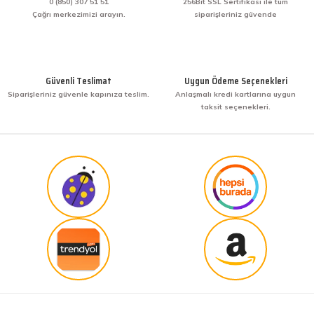
yapmak diye buna derim. harikasınız. paketleme,
0 (850) 307 51 51
256Bit SSL Sertifikası ile tüm
hızlı teslimat ve güvenirlik ne derseniz var.
Çağrı merkezimizi arayın.
siparişleriniz güvende
KENAN YAZICI | 02/12/2025
Gönder
Bir arkadaşımdan tavsiye üzerine ilk defa alış
veriş yaptım. İşine sahip çıkmak ve işini hakkıyla
Güvenli Teslimat
Uygun Ödeme Seçenekleri
yapmak diye buna derim. harikasınız. paketleme,
Siparişleriniz güvenle kapınıza teslim.
Anlaşmalı kredi kartlarına uygun
hızlı teslimat ve güvenirlik ne derseniz var.
taksit seçenekleri.
KENAN YAZICI | 02/12/2025
Güvenilir site
K... G... | 09/10/2025
Uygun fiyat,kaliteli ürün
Osman Bilge | 20/06/2025
Kalın misina ile uyumlumudur
Özal Çelik | 05/04/2025