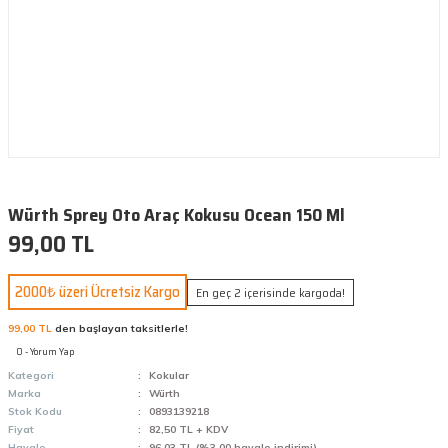
Würth Sprey Oto Araç Kokusu Ocean 150 Ml
99,00 TL
2000₺ üzeri Ücretsiz Kargo
En geç 2 içerisinde kargoda!
99,00 TL
den başlayan taksitlerle!
0 - Yorum Yap
Kategori
Kokular
Marka
Würth
Stok Kodu
0893139218
Fiyat
82,50 TL + KDV
Havale
96,03 TL (%3,00 havale indirimi)