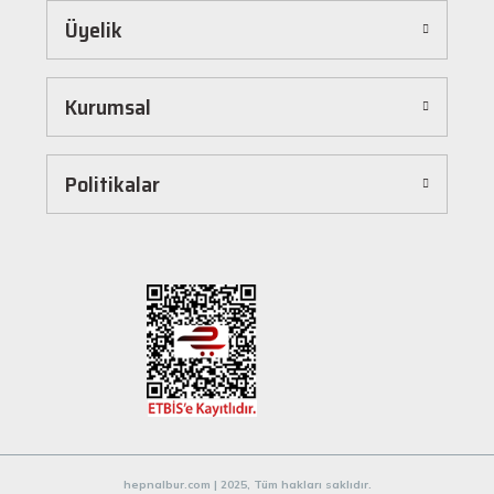
Üyelik
Hepnalbur.com, kullanıcı dostu arayüzü sayesinde alışverişi keyifli bir deneyime
dönüştürür. Ürünleri kategorilere göre sıralayabilir, arama kutusunu kullanarak
istediğiniz ürünü anında bulabilirsiniz. Ayrıca ürün sayfalarımızda detaylı açıklamalar ve
Kurumsal
ürün özellikleri yer alır, böylece tercih etmek istediğiniz ürün hakkında tüm bilgilere
kolayca ulaşabilirsiniz. Tek tıkla sepetinize ekleyebilir, güvenli ödeme yöntemlerimizle
hızlıca siparişinizi tamamlayabilirsiniz.
Hızlı Kargo ve Güvenilir Teslimat
Politikalar
Hepnalbur.com olarak müşterilerimize en hızlı şekilde ürünlerini ulaştırmak için özenle
çalışıyoruz. Siparişleriniz en kısa sürede paketlenir ve güvenilir kargo şirketleriyle
adresinize gönderilir. Böylece uzun süre beklemek zorunda kalmadan, ihtiyacınız olan
ürünlere kavuşabilirsiniz.
Müşteri Destek Hattı ile İletişim
Herhangi bir soru, öneri veya şikayetiniz için müşteri destek ekibimiz her zaman
hizmetinizdedir. İletişim sayfamız üzerinden bize ulaşabilir veya canlı destek
hattımızdan anında yardım alabilirsiniz. Siz değerli müşterilerimizin memnuniyeti, en
büyük önceliğimizdir.
Evinizin ve işyerinizin ihtiyaçları için kaliteli hırdavat ve nalburiye ürünleri arıyorsanız
Hepnalbur.com'a göz atmayı unutmayın! Sitemizdeki geniş ürün yelpazesi, uygun fiyatlar
hepnalbur.com | 2025, Tüm hakları saklıdır.
ve güvenilir alışveriş deneyimiyle ihtiyaçlarınızı karşılamak için buradayız.