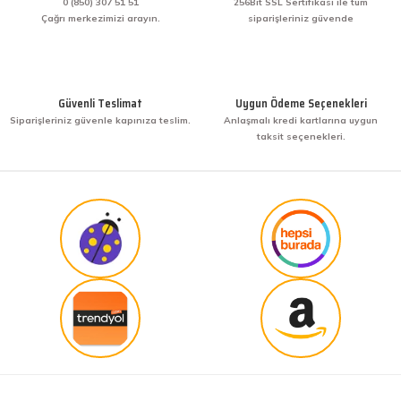
yapmak diye buna derim. harikasınız. paketleme,
0 (850) 307 51 51
256Bit SSL Sertifikası ile tüm
hızlı teslimat ve güvenirlik ne derseniz var.
Çağrı merkezimizi arayın.
siparişleriniz güvende
KENAN YAZICI | 02/12/2025
Gönder
Bir arkadaşımdan tavsiye üzerine ilk defa alış
veriş yaptım. İşine sahip çıkmak ve işini hakkıyla
Güvenli Teslimat
Uygun Ödeme Seçenekleri
yapmak diye buna derim. harikasınız. paketleme,
Siparişleriniz güvenle kapınıza teslim.
Anlaşmalı kredi kartlarına uygun
hızlı teslimat ve güvenirlik ne derseniz var.
taksit seçenekleri.
KENAN YAZICI | 02/12/2025
Güvenilir site
K... G... | 09/10/2025
Uygun fiyat,kaliteli ürün
Osman Bilge | 20/06/2025
Kalın misina ile uyumlumudur
Özal Çelik | 05/04/2025