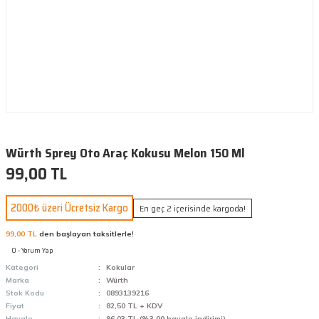
Würth Sprey Oto Araç Kokusu Melon 150 Ml
99,00 TL
2000₺ üzeri Ücretsiz Kargo
En geç 2 içerisinde kargoda!
99,00 TL
den başlayan taksitlerle!
0 - Yorum Yap
Kategori
Kokular
Marka
Würth
Stok Kodu
0893139216
Fiyat
82,50 TL + KDV
Havale
96,03 TL (%3,00 havale indirimi)