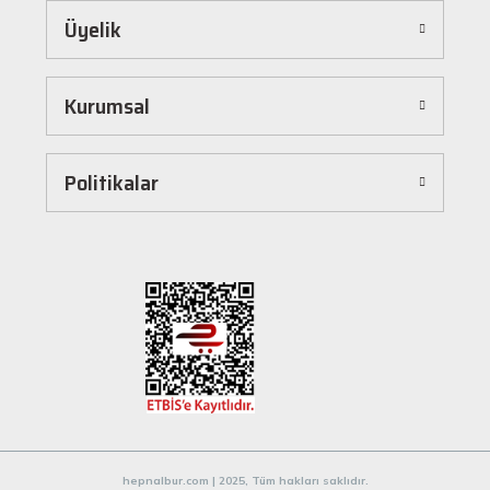
Üyelik
Hepnalbur.com, kullanıcı dostu arayüzü sayesinde alışverişi keyifli bir deneyime
dönüştürür. Ürünleri kategorilere göre sıralayabilir, arama kutusunu kullanarak
istediğiniz ürünü anında bulabilirsiniz. Ayrıca ürün sayfalarımızda detaylı açıklamalar ve
Kurumsal
ürün özellikleri yer alır, böylece tercih etmek istediğiniz ürün hakkında tüm bilgilere
kolayca ulaşabilirsiniz. Tek tıkla sepetinize ekleyebilir, güvenli ödeme yöntemlerimizle
hızlıca siparişinizi tamamlayabilirsiniz.
Hızlı Kargo ve Güvenilir Teslimat
Politikalar
Hepnalbur.com olarak müşterilerimize en hızlı şekilde ürünlerini ulaştırmak için özenle
çalışıyoruz. Siparişleriniz en kısa sürede paketlenir ve güvenilir kargo şirketleriyle
adresinize gönderilir. Böylece uzun süre beklemek zorunda kalmadan, ihtiyacınız olan
ürünlere kavuşabilirsiniz.
Müşteri Destek Hattı ile İletişim
Herhangi bir soru, öneri veya şikayetiniz için müşteri destek ekibimiz her zaman
hizmetinizdedir. İletişim sayfamız üzerinden bize ulaşabilir veya canlı destek
hattımızdan anında yardım alabilirsiniz. Siz değerli müşterilerimizin memnuniyeti, en
büyük önceliğimizdir.
Evinizin ve işyerinizin ihtiyaçları için kaliteli hırdavat ve nalburiye ürünleri arıyorsanız
Hepnalbur.com'a göz atmayı unutmayın! Sitemizdeki geniş ürün yelpazesi, uygun fiyatlar
hepnalbur.com | 2025, Tüm hakları saklıdır.
ve güvenilir alışveriş deneyimiyle ihtiyaçlarınızı karşılamak için buradayız.