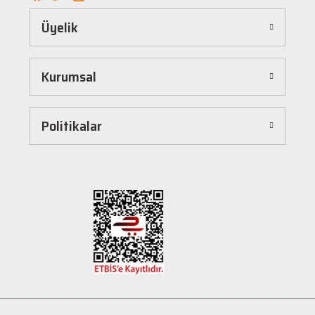
Kolay ve Hızlı Alışveriş Deneyimi
Üyelik
Hepnalbur.com, kullanıcı dostu arayüzü sayesinde alışverişi keyifli bir deneyime
dönüştürür. Ürünleri kategorilere göre sıralayabilir, arama kutusunu kullanarak
istediğiniz ürünü anında bulabilirsiniz. Ayrıca ürün sayfalarımızda detaylı açıklamalar ve
Kurumsal
ürün özellikleri yer alır, böylece tercih etmek istediğiniz ürün hakkında tüm bilgilere
kolayca ulaşabilirsiniz. Tek tıkla sepetinize ekleyebilir, güvenli ödeme yöntemlerimizle
hızlıca siparişinizi tamamlayabilirsiniz.
Hızlı Kargo ve Güvenilir Teslimat
Politikalar
Hepnalbur.com olarak müşterilerimize en hızlı şekilde ürünlerini ulaştırmak için özenle
çalışıyoruz. Siparişleriniz en kısa sürede paketlenir ve güvenilir kargo şirketleriyle
adresinize gönderilir. Böylece uzun süre beklemek zorunda kalmadan, ihtiyacınız olan
ürünlere kavuşabilirsiniz.
Müşteri Destek Hattı ile İletişim
Herhangi bir soru, öneri veya şikayetiniz için müşteri destek ekibimiz her zaman
hizmetinizdedir. İletişim sayfamız üzerinden bize ulaşabilir veya canlı destek
hattımızdan anında yardım alabilirsiniz. Siz değerli müşterilerimizin memnuniyeti, en
büyük önceliğimizdir.
Evinizin ve işyerinizin ihtiyaçları için kaliteli hırdavat ve nalburiye ürünleri arıyorsanız
Hepnalbur.com'a göz atmayı unutmayın! Sitemizdeki geniş ürün yelpazesi, uygun fiyatlar