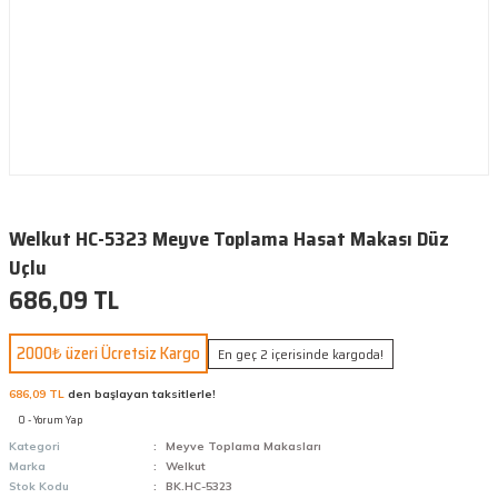
Welkut HC-5323 Meyve Toplama Hasat Makası Düz
Uçlu
686,09 TL
2000₺ üzeri Ücretsiz Kargo
En geç 2 içerisinde kargoda!
686,09 TL
den başlayan taksitlerle!
0 - Yorum Yap
Kategori
Meyve Toplama Makasları
Marka
Welkut
Stok Kodu
BK.HC-5323