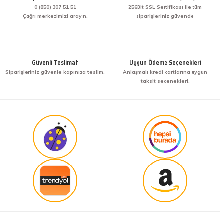
yapmak diye buna derim. harikasınız. paketleme,
0 (850) 307 51 51
256Bit SSL Sertifikası ile tüm
hızlı teslimat ve güvenirlik ne derseniz var.
Çağrı merkezimizi arayın.
siparişleriniz güvende
KENAN YAZICI | 02/12/2025
Gönder
Bir arkadaşımdan tavsiye üzerine ilk defa alış
veriş yaptım. İşine sahip çıkmak ve işini hakkıyla
Güvenli Teslimat
Uygun Ödeme Seçenekleri
yapmak diye buna derim. harikasınız. paketleme,
Siparişleriniz güvenle kapınıza teslim.
Anlaşmalı kredi kartlarına uygun
hızlı teslimat ve güvenirlik ne derseniz var.
taksit seçenekleri.
KENAN YAZICI | 02/12/2025
Güvenilir site
K... G... | 09/10/2025
Uygun fiyat,kaliteli ürün
Osman Bilge | 20/06/2025
Kalın misina ile uyumlumudur
Özal Çelik | 05/04/2025