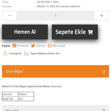
Fiyat
12,00 USD + KDV
Havale
665,51 TL (%3,00 havale indirimi)
Sepete Ekle
Hemen Al
Paylaş :
Facebook
Twitter
Whatsapp
Tavsiye Et
Fiyatı Düşünce Haber Ver
Ürün Bilgisi
Welkut HC-5323 Meyve Toplama Hasat Makası Düz Uçlu
Uzunluk
19.5mm
Bıçak Tipi
Düz