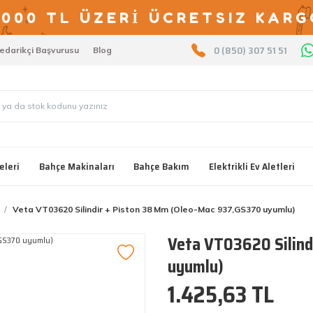
2000 TL ÜZERİ ÜCRETSIZ KARG
0 (850) 307 51 51
edarikçi Başvurusu
Blog
eleri
Bahçe Makinaları
Bahçe Bakım
Elektrikli Ev Aletleri
Veta VT03620 Silindir + Piston 38 Mm (Oleo-Mac 937,GS370 uyumlu)
Veta VT03620 Silind
uyumlu)
1.425,63 TL