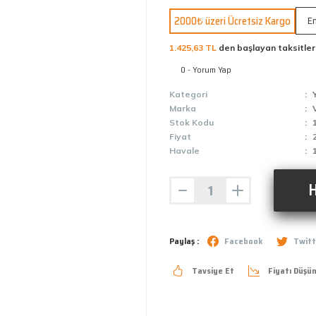
2000₺ üzeri Ücretsiz Kargo
En
1.425,63 TL
den başlayan taksitler
0 - Yorum Yap
Kategori
Marka
Stok Kodu
Fiyat
Havale
H
Paylaş :
Facebook
Twitt
Tavsiye Et
Fiyatı Düşü