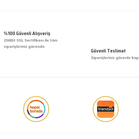
Ürün hakkında henüz soru sorulmamış.
Bu ürüne ilk yorumu siz yapın!
Yorum Yaz
Soru Sor
%100 Güvenli Alışveriş
256Bit SSL Sertifikası ile tüm
siparişleriniz güvende
işini hakkıyla yapmak diye buna derim.
Güvenli Teslimat
Siparişleriniz güvenle kap
işini hakkıyla yapmak diye buna derim.
Gönder