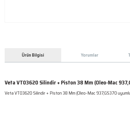
Ürün Bilgisi
Yorumlar
T
Veta VT03620 Silindir + Piston 38 Mm (Oleo-Mac 937
Veta VT03620 Silindir + Piston 38 Mm (Oleo-Mac 937,GS370 uyuml
Bu ürünün fiyat bilgisi, resim, ürün açıklamalarında ve diğer konularda yetersiz
Sorunsuz