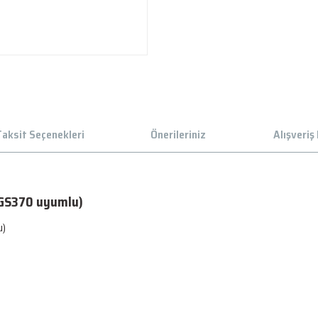
aksit Seçenekleri
Önerileriniz
Alışveriş
,GS370 uyumlu)
u)
 gördüğünüz noktaları öneri formunu kullanarak tarafımıza iletebilirsiniz.