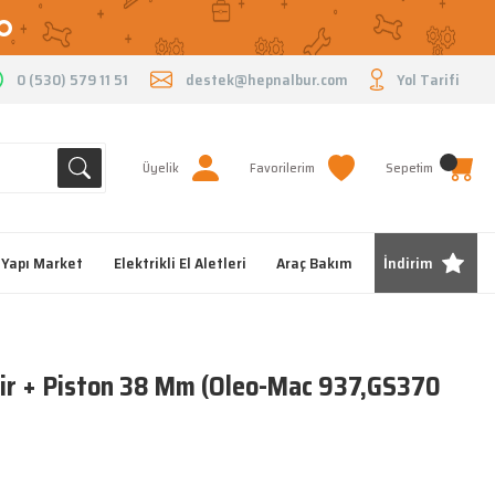
O
0 (530) 579 11 51
destek@hepnalbur.com
Yol Tarifi
Üyelik
Favorilerim
Sepetim
Yapı Market
Elektrikli El Aletleri
Araç Bakım
İndirim
ir + Piston 38 Mm (Oleo-Mac 937,GS370