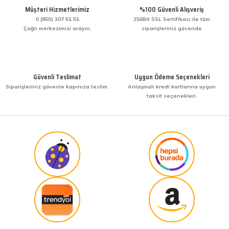
Bir arkadaşımdan tavsiye üzerine ilk defa alış
Müşteri Hizmetlerimiz
%100 Güvenli Alışveriş
veriş yaptım. İşine sahip çıkmak ve işini hakkıyla
yapmak diye buna derim. harikasınız. paketleme,
0 (850) 307 51 51
256Bit SSL Sertifikası ile tüm
hızlı teslimat ve güvenirlik ne derseniz var.
Çağrı merkezimizi arayın.
siparişleriniz güvende
KENAN YAZICI | 02/12/2025
Gönder
Bir arkadaşımdan tavsiye üzerine ilk defa alış
veriş yaptım. İşine sahip çıkmak ve işini hakkıyla
Güvenli Teslimat
Uygun Ödeme Seçenekleri
yapmak diye buna derim. harikasınız. paketleme,
Siparişleriniz güvenle kapınıza teslim.
Anlaşmalı kredi kartlarına uygun
hızlı teslimat ve güvenirlik ne derseniz var.
taksit seçenekleri.
KENAN YAZICI | 02/12/2025
Güvenilir site
K... G... | 09/10/2025
Uygun fiyat,kaliteli ürün
Osman Bilge | 20/06/2025
Kalın misina ile uyumlumudur
Özal Çelik | 05/04/2025