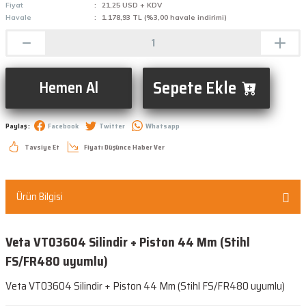
Fiyat
21,25 USD + KDV
Havale
1.178,93 TL (%3,00 havale indirimi)
Sepete Ekle
Hemen Al
Paylaş :
Facebook
Twitter
Whatsapp
Tavsiye Et
Fiyatı Düşünce Haber Ver
Ürün Bilgisi
Veta VT03604 Silindir + Piston 44 Mm (Stihl
FS/FR480 uyumlu)
Veta VT03604 Silindir + Piston 44 Mm (Stihl FS/FR480 uyumlu)