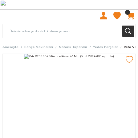
2000 TL ÜZERİ ÜCRETSIZ KARGO
Anasayfa
Bahçe Makinaları
Motorlu Tırpanlar
Yedek Parçalar
Veta VT0