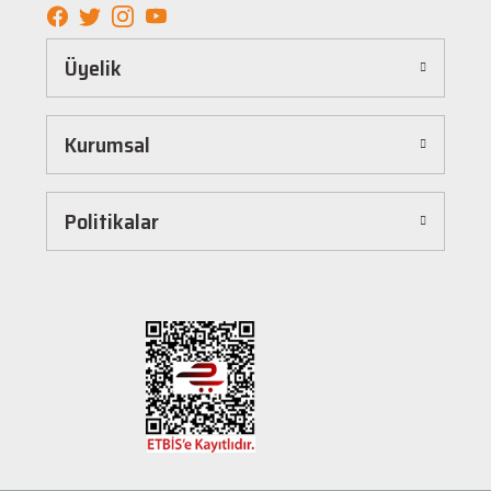
elde edebilirsiniz.
Kolay ve Hızlı Alışveriş Deneyimi
Üyelik
Hepnalbur.com, kullanıcı dostu arayüzü sayesinde alışverişi keyifli bir deneyime
dönüştürür. Ürünleri kategorilere göre sıralayabilir, arama kutusunu kullanarak
istediğiniz ürünü anında bulabilirsiniz. Ayrıca ürün sayfalarımızda detaylı açıklamalar ve
Kurumsal
ürün özellikleri yer alır, böylece tercih etmek istediğiniz ürün hakkında tüm bilgilere
kolayca ulaşabilirsiniz. Tek tıkla sepetinize ekleyebilir, güvenli ödeme yöntemlerimizle
hızlıca siparişinizi tamamlayabilirsiniz.
Hızlı Kargo ve Güvenilir Teslimat
Politikalar
Hepnalbur.com olarak müşterilerimize en hızlı şekilde ürünlerini ulaştırmak için özenle
çalışıyoruz. Siparişleriniz en kısa sürede paketlenir ve güvenilir kargo şirketleriyle
adresinize gönderilir. Böylece uzun süre beklemek zorunda kalmadan, ihtiyacınız olan
ürünlere kavuşabilirsiniz.
Müşteri Destek Hattı ile İletişim
Herhangi bir soru, öneri veya şikayetiniz için müşteri destek ekibimiz her zaman
hizmetinizdedir. İletişim sayfamız üzerinden bize ulaşabilir veya canlı destek
hattımızdan anında yardım alabilirsiniz. Siz değerli müşterilerimizin memnuniyeti, en
büyük önceliğimizdir.
Evinizin ve işyerinizin ihtiyaçları için kaliteli hırdavat ve nalburiye ürünleri arıyorsanız