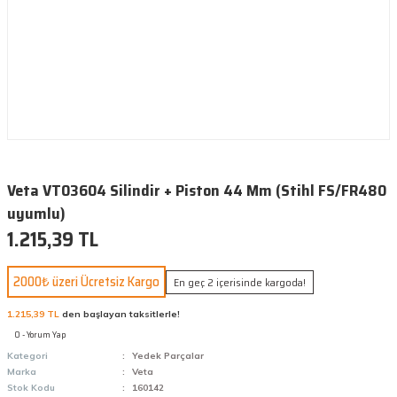
Veta VT03604 Silindir + Piston 44 Mm (Stihl FS/FR480
uyumlu)
1.215,39 TL
2000₺ üzeri Ücretsiz Kargo
En geç 2 içerisinde kargoda!
1.215,39 TL
den başlayan taksitlerle!
0 - Yorum Yap
Kategori
Yedek Parçalar
Marka
Veta
Stok Kodu
160142