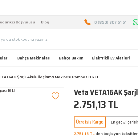
2000 TL ÜZERİ ÜCRETSIZ KARG
0 (850) 307 51 51
edarikçi Başvurusu
Blog
eleri
Bahçe Makinaları
Bahçe Bakım
Elektrikli Ev Aletleri
TA16AK Şarjlı Akülü İlaçlama Makinesi Pompası 16 Lt
Veta VETA16AK Şarjlı
2.751,13 TL
Ücretsiz Kargo
En geç 2 içeris
2.751,13 TL
den başlayan taksitler