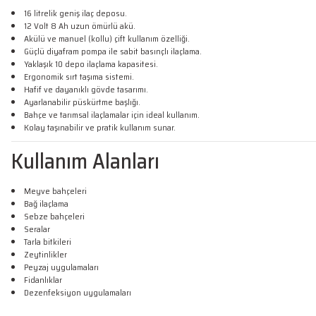
16 litrelik geniş ilaç deposu.
12 Volt 8 Ah uzun ömürlü akü.
Akülü ve manuel (kollu) çift kullanım özelliği.
Güçlü diyafram pompa ile sabit basınçlı ilaçlama.
Yaklaşık 10 depo ilaçlama kapasitesi.
Ergonomik sırt taşıma sistemi.
Hafif ve dayanıklı gövde tasarımı.
Ayarlanabilir püskürtme başlığı.
Bahçe ve tarımsal ilaçlamalar için ideal kullanım.
Kolay taşınabilir ve pratik kullanım sunar.
Kullanım Alanları
Meyve bahçeleri
Bağ ilaçlama
Sebze bahçeleri
Seralar
Tarla bitkileri
Zeytinlikler
Peyzaj uygulamaları
Fidanlıklar
Dezenfeksiyon uygulamaları