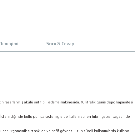
 Deneyimi
Soru & Cevap
tasarlanmış akülü sırt tipi ilaçlama makinesidir. 16 litrelik geniş depo kapasitesi
İstenildiğinde kollu pompa sistemiyle de kullanılabilen hibrit yapısı sayesinde
nar. Ergonomik sırt askıları ve hafif gövdesi uzun süreli kullanımlarda kullanıcı