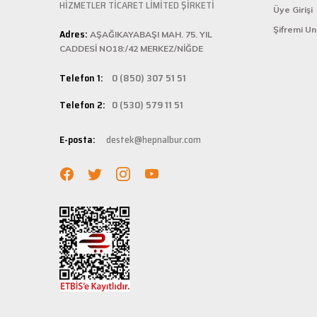
ü... ş... | 22/01/2025
HİZMETLER TİCARET LİMİTED ŞİRKETİ
Üye Girişi
Hepnalbur.com, k
Şifremi U
Adres:
istediğiniz ürünü
AŞAĞIKAYABAŞI MAH. 75. YIL
Deneyimini Paylaş
bilgilere kolayca
CADDESİ NO18:/42 MERKEZ/NİĞDE
Hızlı Ka
Telefon 1:
0 (850) 307 51 51
Hepnalbur.com ola
Telefon 2:
0 (530) 579 11 51
adresinize gönde
Müşteri 
E-posta:
destek@hepnalbur.com
Herhangi bir sor
hattımızdan anın
Evinizin ve işyer
fiyatlar ve güven