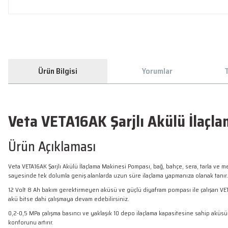
Ürün Bilgisi
Yorumlar
T
Veta VETA16AK Şarjlı Akülü İlaçl
Ürün Açıklaması
Veta VETA16AK Şarjlı Akülü İlaçlama Makinesi Pompası, bağ, bahçe, sera, tarla ve me
sayesinde tek dolumla geniş alanlarda uzun süre ilaçlama yapmanıza olanak tanır.
12 Volt 8 Ah bakım gerektirmeyen aküsü ve güçlü diyafram pompası ile çalışan VETA
akü bitse dahi çalışmaya devam edebilirsiniz.
0,2-0,5 MPa çalışma basıncı ve yaklaşık 10 depo ilaçlama kapasitesine sahip aküsü i
konforunu artırır.