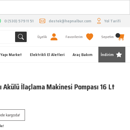
O
0 (530) 579 11 51
destek@hepnalbur.com
Yol Tarifi
Üyelik
Favorilerim
Sepetim
Yapı Market
Elektrikli El Aletleri
Araç Bakım
İndirim
 Akülü İlaçlama Makinesi Pompası 16 Lt
inde kargoda!
le!