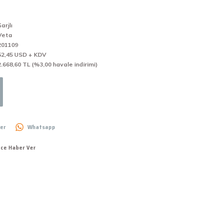
arjlı
Veta
201109
52,45 USD + KDV
2.668,60 TL (%3,00 havale indirimi)
er
Whatsapp
nce Haber Ver