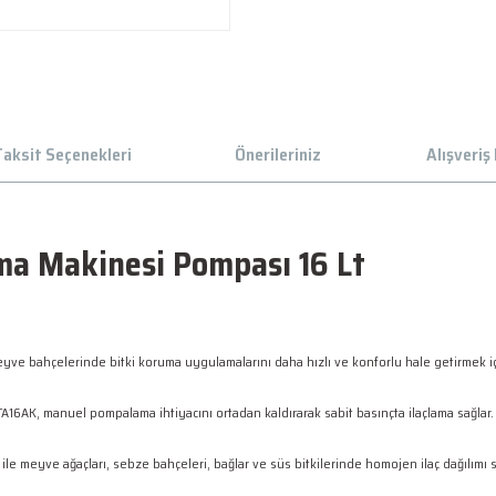
aksit Seçenekleri
Önerileriniz
Alışveriş
ama Makinesi Pompası 16 Lt
yve bahçelerinde bitki koruma uygulamalarını daha hızlı ve konforlu hale getirmek için 
16AK, manuel pompalama ihtiyacını ortadan kaldırarak sabit basınçta ilaçlama sağlar. 
le meyve ağaçları, sebze bahçeleri, bağlar ve süs bitkilerinde homojen ilaç dağılımı su