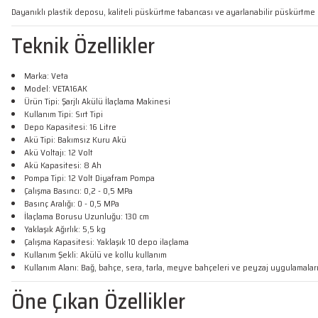
Dayanıklı plastik deposu, kaliteli püskürtme tabancası ve ayarlanabilir püskürtme 
Teknik Özellikler
Marka: Veta
Model: VETA16AK
Ürün Tipi: Şarjlı Akülü İlaçlama Makinesi
Kullanım Tipi: Sırt Tipi
Depo Kapasitesi: 16 Litre
Akü Tipi: Bakımsız Kuru Akü
Akü Voltajı: 12 Volt
Akü Kapasitesi: 8 Ah
Pompa Tipi: 12 Volt Diyafram Pompa
Çalışma Basıncı: 0,2 - 0,5 MPa
Basınç Aralığı: 0 - 0,5 MPa
İlaçlama Borusu Uzunluğu: 130 cm
Yaklaşık Ağırlık: 5,5 kg
Çalışma Kapasitesi: Yaklaşık 10 depo ilaçlama
Kullanım Şekli: Akülü ve kollu kullanım
Kullanım Alanı: Bağ, bahçe, sera, tarla, meyve bahçeleri ve peyzaj uygulamaları
Öne Çıkan Özellikler