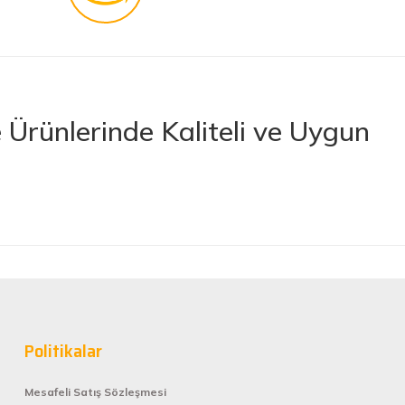
Ürünlerinde Kaliteli ve Uygun
rünler sunan lider bir e-ticaret platformudur. İhtiyacınız olan her türlü
 boya ve boya malzemelerinden otomobil aksesuarlarına kadar birçok
letlerine ve banyo ile mutfak ürünlerine kadar geniş bir ürün yelpazesine
lerimize en kaliteli ürünleri en uygun fiyatlarla sunmaya çalışıyor,
nan tüm ürünler, güvenilir ve tanınmış markaların ürünleri olup uzun
Politikalar
rformans elde edebilirsiniz.
Mesafeli Satış Sözleşmesi