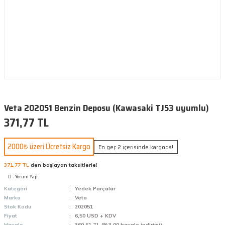
Veta 202051 Benzin Deposu (Kawasaki TJ53 uyumlu)
371,77 TL
2000₺ üzeri Ücretsiz Kargo
En geç 2 içerisinde kargoda!
371,77 TL
den başlayan taksitlerle!
0 - Yorum Yap
Kategori
Yedek Parçalar
Marka
Veta
Stok Kodu
202051
Fiyat
6,50 USD + KDV
Havale
360,61 TL (%3,00 havale indirimi)