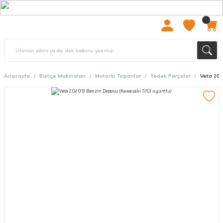
2000 TL ÜZERİ ÜCRETSIZ KARGO
Anasayfa
Bahçe Makinaları
Motorlu Tırpanlar
Yedek Parçalar
Veta 202