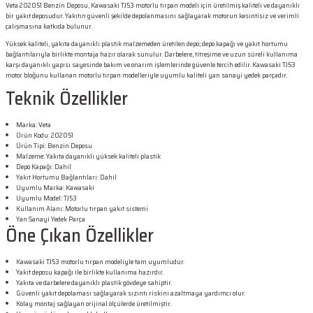
Veta 202051 Benzin Deposu, Kawasaki TJ53 motorlu tırpan modeli için üretilmiş kaliteli ve dayanıklı
bir yakıt deposudur. Yakıtın güvenli şekilde depolanmasını sağlayarak motorun kesintisiz ve verimli
çalışmasına katkıda bulunur.
Yüksek kaliteli, yakıta dayanıklı plastik malzemeden üretilen depo; depo kapağı ve yakıt hortumu
bağlantılarıyla birlikte montaja hazır olarak sunulur. Darbelere, titreşime ve uzun süreli kullanıma
karşı dayanıklı yapısı sayesinde bakım ve onarım işlemlerinde güvenle tercih edilir. Kawasaki TJ53
motor bloğunu kullanan motorlu tırpan modelleriyle uyumlu kaliteli yan sanayi yedek parçadır.
Teknik Özellikler
Marka: Veta
Ürün Kodu: 202051
Ürün Tipi: Benzin Deposu
Malzeme: Yakıta dayanıklı yüksek kaliteli plastik
Depo Kapağı: Dahil
Yakıt Hortumu Bağlantıları: Dahil
Uyumlu Marka: Kawasaki
Uyumlu Model: TJ53
Kullanım Alanı: Motorlu tırpan yakıt sistemi
Yan Sanayi Yedek Parça
Öne Çıkan Özellikler
Kawasaki TJ53 motorlu tırpan modeliyle tam uyumludur.
Yakıt deposu kapağı ile birlikte kullanıma hazırdır.
Yakıta ve darbelere dayanıklı plastik gövdeye sahiptir.
Güvenli yakıt depolaması sağlayarak sızıntı riskini azaltmaya yardımcı olur.
Kolay montaj sağlayan orijinal ölçülerde üretilmiştir.