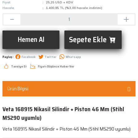
Fiyat
25,25 USD + KDV
Havale
1.400,85 TL (%3,00 havale indirimi)
Sepete Ekle
Hemen Al
Paylaş :
Facebook
Twitter
Whatsapp
Tavsiye Et
Fiyatı Düşünce Haber Ver
Ürün Bilgisi
Veta 168915 Nikasil Silindir + Piston 46 Mm (Stihl
MS290 uyumlu)
Veta 168915 Nikasil Silindir + Piston 46 Mm (Stihl MS290 uyumlu)