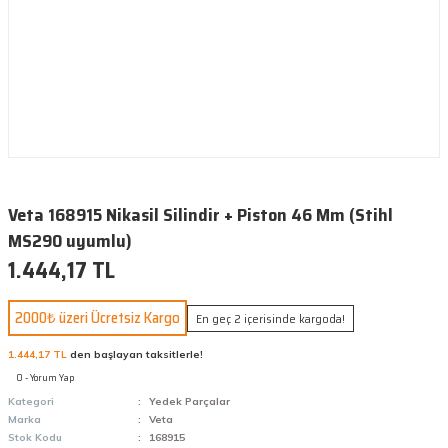
Veta 168915 Nikasil Silindir + Piston 46 Mm (Stihl
MS290 uyumlu)
1.444,17 TL
2000₺ üzeri Ücretsiz Kargo
En geç 2 içerisinde kargoda!
1.444,17 TL
den başlayan taksitlerle!
0 - Yorum Yap
Kategori
Yedek Parçalar
Marka
Veta
Stok Kodu
168915