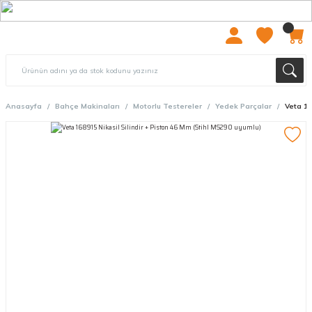
2000 TL ÜZERİ ÜCRETSIZ KARGO
Anasayfa
Bahçe Makinaları
Motorlu Testereler
Yedek Parçalar
Veta 16