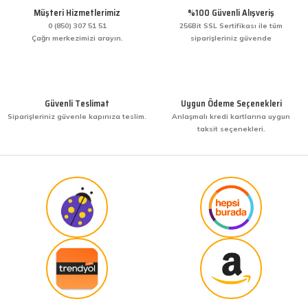
Bir arkadaşımdan tavsiye üzerine ilk defa alış
Müşteri Hizmetlerimiz
%100 Güvenli Alışveriş
veriş yaptım. İşine sahip çıkmak ve işini hakkıyla
yapmak diye buna derim. harikasınız. paketleme,
0 (850) 307 51 51
256Bit SSL Sertifikası ile tüm
hızlı teslimat ve güvenirlik ne derseniz var.
Çağrı merkezimizi arayın.
siparişleriniz güvende
KENAN YAZICI | 02/12/2025
Gönder
Bir arkadaşımdan tavsiye üzerine ilk defa alış
veriş yaptım. İşine sahip çıkmak ve işini hakkıyla
Güvenli Teslimat
Uygun Ödeme Seçenekleri
yapmak diye buna derim. harikasınız. paketleme,
Siparişleriniz güvenle kapınıza teslim.
Anlaşmalı kredi kartlarına uygun
hızlı teslimat ve güvenirlik ne derseniz var.
taksit seçenekleri.
KENAN YAZICI | 02/12/2025
Güvenilir site
K... G... | 09/10/2025
Uygun fiyat,kaliteli ürün
Osman Bilge | 20/06/2025
Kalın misina ile uyumlumudur
Özal Çelik | 05/04/2025