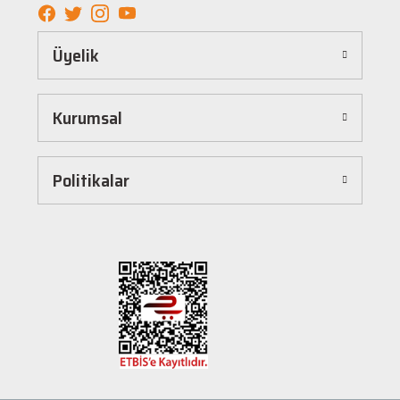
elde edebilirsiniz.
Kolay ve Hızlı Alışveriş Deneyimi
Üyelik
Hepnalbur.com, kullanıcı dostu arayüzü sayesinde alışverişi keyifli bir deneyime
dönüştürür. Ürünleri kategorilere göre sıralayabilir, arama kutusunu kullanarak
istediğiniz ürünü anında bulabilirsiniz. Ayrıca ürün sayfalarımızda detaylı açıklamalar ve
Kurumsal
ürün özellikleri yer alır, böylece tercih etmek istediğiniz ürün hakkında tüm bilgilere
kolayca ulaşabilirsiniz. Tek tıkla sepetinize ekleyebilir, güvenli ödeme yöntemlerimizle
hızlıca siparişinizi tamamlayabilirsiniz.
Hızlı Kargo ve Güvenilir Teslimat
Politikalar
Hepnalbur.com olarak müşterilerimize en hızlı şekilde ürünlerini ulaştırmak için özenle
çalışıyoruz. Siparişleriniz en kısa sürede paketlenir ve güvenilir kargo şirketleriyle
adresinize gönderilir. Böylece uzun süre beklemek zorunda kalmadan, ihtiyacınız olan
ürünlere kavuşabilirsiniz.
Müşteri Destek Hattı ile İletişim
Herhangi bir soru, öneri veya şikayetiniz için müşteri destek ekibimiz her zaman
hizmetinizdedir. İletişim sayfamız üzerinden bize ulaşabilir veya canlı destek
hattımızdan anında yardım alabilirsiniz. Siz değerli müşterilerimizin memnuniyeti, en
büyük önceliğimizdir.
Evinizin ve işyerinizin ihtiyaçları için kaliteli hırdavat ve nalburiye ürünleri arıyorsanız