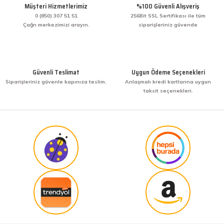
Bir arkadaşımdan tavsiye üzerine ilk defa alış
Müşteri Hizmetlerimiz
%100 Güvenli Alışveriş
veriş yaptım. İşine sahip çıkmak ve işini hakkıyla
yapmak diye buna derim. harikasınız. paketleme,
0 (850) 307 51 51
256Bit SSL Sertifikası ile tüm
hızlı teslimat ve güvenirlik ne derseniz var.
Çağrı merkezimizi arayın.
siparişleriniz güvende
KENAN YAZICI | 02/12/2025
Gönder
Bir arkadaşımdan tavsiye üzerine ilk defa alış
veriş yaptım. İşine sahip çıkmak ve işini hakkıyla
Güvenli Teslimat
Uygun Ödeme Seçenekleri
yapmak diye buna derim. harikasınız. paketleme,
Siparişleriniz güvenle kapınıza teslim.
Anlaşmalı kredi kartlarına uygun
hızlı teslimat ve güvenirlik ne derseniz var.
taksit seçenekleri.
KENAN YAZICI | 02/12/2025
Güvenilir site
K... G... | 09/10/2025
Uygun fiyat,kaliteli ürün
Osman Bilge | 20/06/2025
Kalın misina ile uyumlumudur
Özal Çelik | 05/04/2025