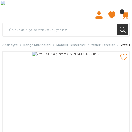
2000 TL ÜZERİ ÜCRETSIZ KARGO
Anasayfa
Bahçe Makinaları
Motorlu Testereler
Yedek Parçalar
Veta 16