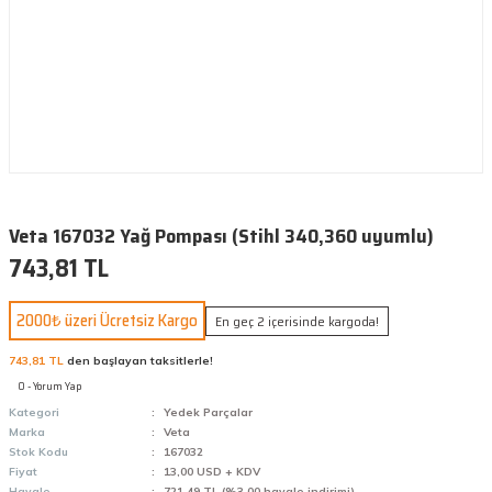
Veta 167032 Yağ Pompası (Stihl 340,360 uyumlu)
743,81 TL
2000₺ üzeri Ücretsiz Kargo
En geç 2 içerisinde kargoda!
743,81 TL
den başlayan taksitlerle!
0 - Yorum Yap
Kategori
Yedek Parçalar
Marka
Veta
Stok Kodu
167032
Fiyat
13,00 USD + KDV
Havale
721,49 TL (%3,00 havale indirimi)