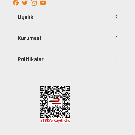
Kolay ve Hızlı Alışveriş Deneyimi
Üyelik
Hepnalbur.com, kullanıcı dostu arayüzü sayesinde alışverişi keyifli bir deneyime
dönüştürür. Ürünleri kategorilere göre sıralayabilir, arama kutusunu kullanarak
istediğiniz ürünü anında bulabilirsiniz. Ayrıca ürün sayfalarımızda detaylı açıklamalar ve
Kurumsal
ürün özellikleri yer alır, böylece tercih etmek istediğiniz ürün hakkında tüm bilgilere
kolayca ulaşabilirsiniz. Tek tıkla sepetinize ekleyebilir, güvenli ödeme yöntemlerimizle
hızlıca siparişinizi tamamlayabilirsiniz.
Hızlı Kargo ve Güvenilir Teslimat
Politikalar
Hepnalbur.com olarak müşterilerimize en hızlı şekilde ürünlerini ulaştırmak için özenle
çalışıyoruz. Siparişleriniz en kısa sürede paketlenir ve güvenilir kargo şirketleriyle
adresinize gönderilir. Böylece uzun süre beklemek zorunda kalmadan, ihtiyacınız olan
ürünlere kavuşabilirsiniz.
Müşteri Destek Hattı ile İletişim
Herhangi bir soru, öneri veya şikayetiniz için müşteri destek ekibimiz her zaman
hizmetinizdedir. İletişim sayfamız üzerinden bize ulaşabilir veya canlı destek
hattımızdan anında yardım alabilirsiniz. Siz değerli müşterilerimizin memnuniyeti, en
büyük önceliğimizdir.
Evinizin ve işyerinizin ihtiyaçları için kaliteli hırdavat ve nalburiye ürünleri arıyorsanız