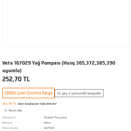
Veta 167029 Yağ Pompası (Husq 365,372,385,390
uyumlu)
252,70 TL
2000₺ üzeri Ücretsiz Kargo
En geç 2 içerisinde kargoda!
252,70 TL
den başlayan taksitlerle!
0 - Yorum Yap
Kategori
Yedek Parçalar
Marka
Veta
Stok Kodu
167029