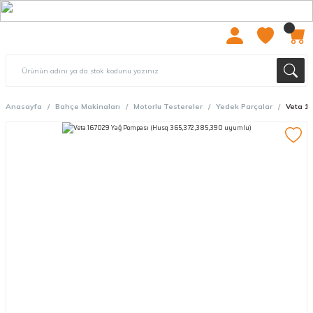
2000 TL ÜZERİ ÜCRETSIZ KARGO
Anasayfa
Bahçe Makinaları
Motorlu Testereler
Yedek Parçalar
Veta 16