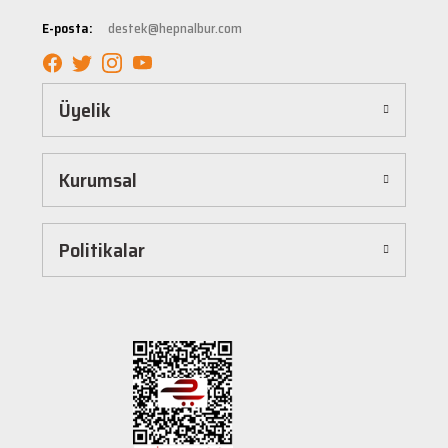
tüm ürünler, güvenilir ve tanınmış markaların ürünleri olup uzun ömürlü kullanım
E-posta:
destek@hepnalbur.com
sağlayacak şekilde tasarlanmıştır. Böylece uzun vadeli kullanım ve yüksek performans
elde edebilirsiniz.
Kolay ve Hızlı Alışveriş Deneyimi
Üyelik
Hepnalbur.com, kullanıcı dostu arayüzü sayesinde alışverişi keyifli bir deneyime
dönüştürür. Ürünleri kategorilere göre sıralayabilir, arama kutusunu kullanarak
istediğiniz ürünü anında bulabilirsiniz. Ayrıca ürün sayfalarımızda detaylı açıklamalar ve
Kurumsal
ürün özellikleri yer alır, böylece tercih etmek istediğiniz ürün hakkında tüm bilgilere
kolayca ulaşabilirsiniz. Tek tıkla sepetinize ekleyebilir, güvenli ödeme yöntemlerimizle
hızlıca siparişinizi tamamlayabilirsiniz.
Hızlı Kargo ve Güvenilir Teslimat
Politikalar
Hepnalbur.com olarak müşterilerimize en hızlı şekilde ürünlerini ulaştırmak için özenle
çalışıyoruz. Siparişleriniz en kısa sürede paketlenir ve güvenilir kargo şirketleriyle
adresinize gönderilir. Böylece uzun süre beklemek zorunda kalmadan, ihtiyacınız olan
ürünlere kavuşabilirsiniz.
Müşteri Destek Hattı ile İletişim
Herhangi bir soru, öneri veya şikayetiniz için müşteri destek ekibimiz her zaman
hizmetinizdedir. İletişim sayfamız üzerinden bize ulaşabilir veya canlı destek
hattımızdan anında yardım alabilirsiniz. Siz değerli müşterilerimizin memnuniyeti, en