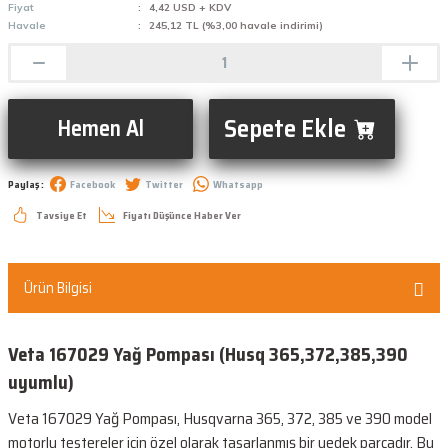
Fiyat
4,42 USD + KDV
Havale
245,12 TL (%3,00 havale indirimi)
Sepete Ekle
Hemen Al
Paylaş :
Facebook
Twitter
Whatsapp
Tavsiye Et
Fiyatı Düşünce Haber Ver
Ürün Bilgisi
Veta 167029 Yağ Pompası (Husq 365,372,385,390
uyumlu)
Veta 167029 Yağ Pompası, Husqvarna 365, 372, 385 ve 390 model
motorlu testereler için özel olarak tasarlanmış bir yedek parçadır. Bu