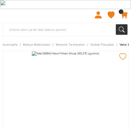
2000 TL ÜZERİ ÜCRETSIZ KARGO
Anasayfa
Bahçe Makinaları
Motorlu Testereler
Yedek Parçalar
Veta 16