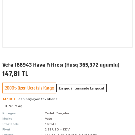
Veta 166943 Hava Filtresi (Husq 365,372 uyumlu)
147,81 TL
2000₺ üzeri Ücretsiz Kargo
En geç 2 içerisinde kargoda!
147,81 TL
den başlayan taksitlerle!
0 - Yorum Yap
Kategori
Yedek Parçalar
Marka
Veta
Stok Kodu
166943
Fiyat
2,58 USD + KDV
Havale
143,37 TL (%3,00 havale indirimi)