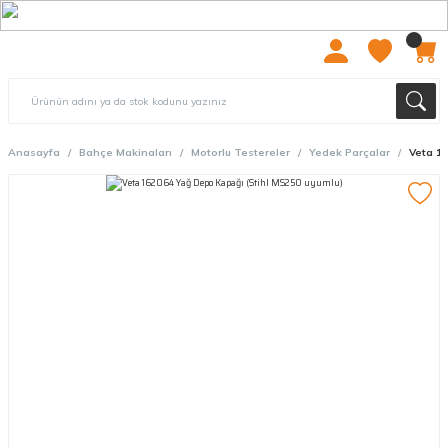
2000 TL ÜZERİ ÜCRETSIZ KARGO
Anasayfa
Bahçe Makinaları
Motorlu Testereler
Yedek Parçalar
Veta 16