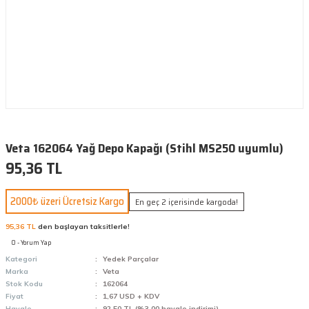
Veta 162064 Yağ Depo Kapağı (Stihl MS250 uyumlu)
95,36 TL
2000₺ üzeri Ücretsiz Kargo
En geç 2 içerisinde kargoda!
95,36 TL
den başlayan taksitlerle!
0 - Yorum Yap
Kategori
Yedek Parçalar
Marka
Veta
Stok Kodu
162064
Fiyat
1,67 USD + KDV
Havale
92,50 TL (%3,00 havale indirimi)