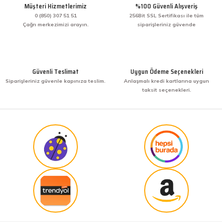
Bir arkadaşımdan tavsiye üzerine ilk defa alış
Müşteri Hizmetlerimiz
%100 Güvenli Alışveriş
veriş yaptım. İşine sahip çıkmak ve işini hakkıyla
yapmak diye buna derim. harikasınız. paketleme,
0 (850) 307 51 51
256Bit SSL Sertifikası ile tüm
hızlı teslimat ve güvenirlik ne derseniz var.
Çağrı merkezimizi arayın.
siparişleriniz güvende
KENAN YAZICI | 02/12/2025
Gönder
Bir arkadaşımdan tavsiye üzerine ilk defa alış
veriş yaptım. İşine sahip çıkmak ve işini hakkıyla
Güvenli Teslimat
Uygun Ödeme Seçenekleri
yapmak diye buna derim. harikasınız. paketleme,
Siparişleriniz güvenle kapınıza teslim.
Anlaşmalı kredi kartlarına uygun
hızlı teslimat ve güvenirlik ne derseniz var.
taksit seçenekleri.
KENAN YAZICI | 02/12/2025
Güvenilir site
K... G... | 09/10/2025
Uygun fiyat,kaliteli ürün
Osman Bilge | 20/06/2025
Kalın misina ile uyumlumudur
Özal Çelik | 05/04/2025