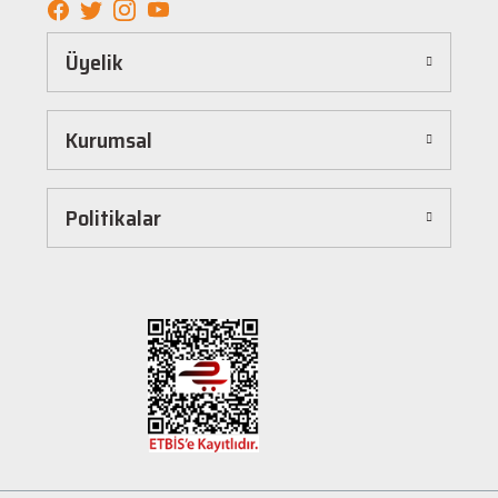
Kolay ve Hızlı Alışveriş Deneyimi
Üyelik
Hepnalbur.com, kullanıcı dostu arayüzü sayesinde alışverişi keyifli bir deneyime
dönüştürür. Ürünleri kategorilere göre sıralayabilir, arama kutusunu kullanarak
istediğiniz ürünü anında bulabilirsiniz. Ayrıca ürün sayfalarımızda detaylı açıklamalar ve
Kurumsal
ürün özellikleri yer alır, böylece tercih etmek istediğiniz ürün hakkında tüm bilgilere
kolayca ulaşabilirsiniz. Tek tıkla sepetinize ekleyebilir, güvenli ödeme yöntemlerimizle
hızlıca siparişinizi tamamlayabilirsiniz.
Hızlı Kargo ve Güvenilir Teslimat
Politikalar
Hepnalbur.com olarak müşterilerimize en hızlı şekilde ürünlerini ulaştırmak için özenle
çalışıyoruz. Siparişleriniz en kısa sürede paketlenir ve güvenilir kargo şirketleriyle
adresinize gönderilir. Böylece uzun süre beklemek zorunda kalmadan, ihtiyacınız olan
ürünlere kavuşabilirsiniz.
Müşteri Destek Hattı ile İletişim
Herhangi bir soru, öneri veya şikayetiniz için müşteri destek ekibimiz her zaman
hizmetinizdedir. İletişim sayfamız üzerinden bize ulaşabilir veya canlı destek
hattımızdan anında yardım alabilirsiniz. Siz değerli müşterilerimizin memnuniyeti, en
büyük önceliğimizdir.
Evinizin ve işyerinizin ihtiyaçları için kaliteli hırdavat ve nalburiye ürünleri arıyorsanız