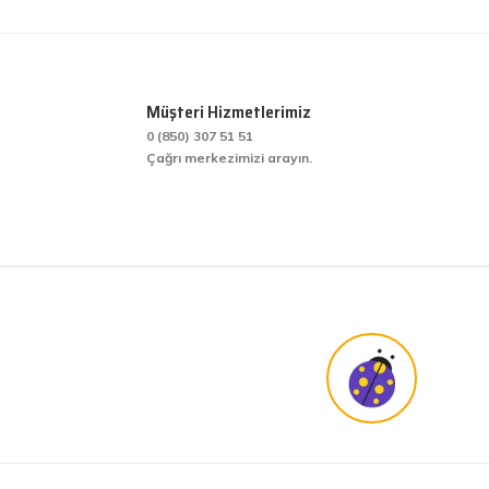
O... D... | 26/05/2026
Ürün resmi kalitesiz, bozuk veya görüntülenemiyor.
Ürün korunaklı ve çalışır vaziyetteydi. Bir problem yaşamadım.
Ürün açıklamasında eksik bilgiler bulunuyor.
mehmet sert | 13/02/2026
Müşteri Hizmetlerimiz
Ürün bilgilerinde hatalar bulunuyor.
0 (850) 307 51 51
Ürün fiyatı diğer sitelerden daha pahalı.
Çağrı merkezimizi arayın.
Bir arkadaşımdan tavsiye üzerine ilk defa alış veriş yaptım. İşine sahip çıkmak ve 
Bu ürüne benzer farklı alternatifler olmalı.
harikasınız. paketleme, hızlı teslimat ve güvenirlik ne derseniz var.
KENAN YAZICI | 02/12/2025
Bir arkadaşımdan tavsiye üzerine ilk defa alış veriş yaptım. İşine sahip çıkmak ve 
harikasınız. paketleme, hızlı teslimat ve güvenirlik ne derseniz var.
KENAN YAZICI | 02/12/2025
Güvenilir site
K... G... | 09/10/2025
Uygun fiyat,kaliteli ürün