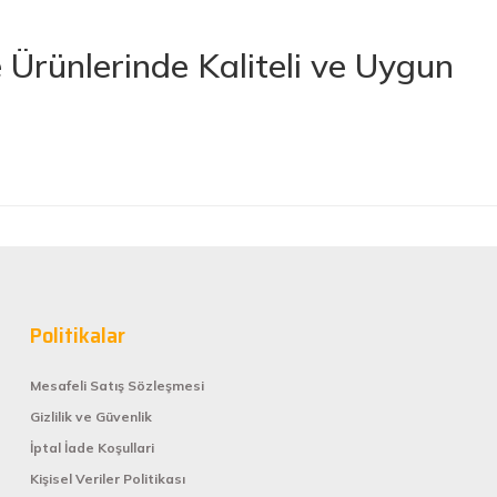
Ürünlerinde Kaliteli ve Uygun
rünler sunan lider bir e-ticaret platformudur. İhtiyacınız olan her türlü
 boya ve boya malzemelerinden otomobil aksesuarlarına kadar birçok
letlerine ve banyo ile mutfak ürünlerine kadar geniş bir ürün yelpazesine
lerimize en kaliteli ürünleri en uygun fiyatlarla sunmaya çalışıyor,
nan tüm ürünler, güvenilir ve tanınmış markaların ürünleri olup uzun
Politikalar
rformans elde edebilirsiniz.
Mesafeli Satış Sözleşmesi
Gizlilik ve Güvenlik
rünleri kategorilere göre sıralayabilir, arama kutusunu kullanarak
İptal İade Koşullari
zellikleri yer alır, böylece tercih etmek istediğiniz ürün hakkında tüm
Diğer yorumları göster
e hızlıca siparişinizi tamamlayabilirsiniz.
Kişisel Veriler Politikası