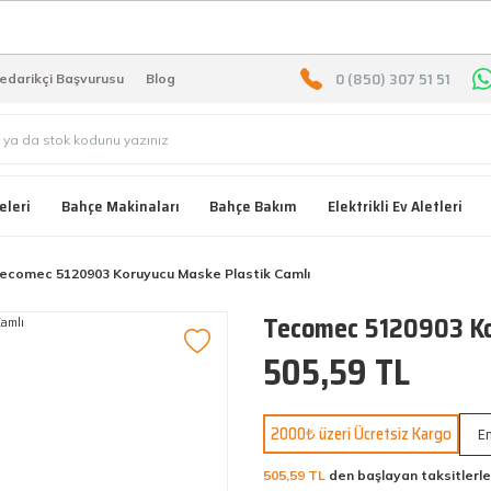
2000 TL ÜZERİ ÜCRETSIZ KARG
0 (850) 307 51 51
edarikçi Başvurusu
Blog
eleri
Bahçe Makinaları
Bahçe Bakım
Elektrikli Ev Aletleri
ecomec 5120903 Koruyucu Maske Plastik Camlı
Tecomec 5120903 Ko
505,59 TL
2000₺ üzeri Ücretsiz Kargo
En
505,59 TL
den başlayan taksitlerle