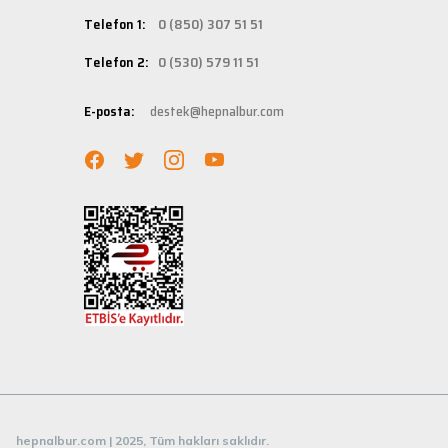
Hızlı Ka
Telefon 1:
0 (850) 307 51 51
Hepnalbur.com ola
Telefon 2:
0 (530) 579 11 51
adresinize gönde
Müşteri 
E-posta:
destek@hepnalbur.com
Herhangi bir sor
hattımızdan anın
Evinizin ve işyer
fiyatlar ve güven
hepnalbur.com | 2025, Tüm hakları saklıdır.