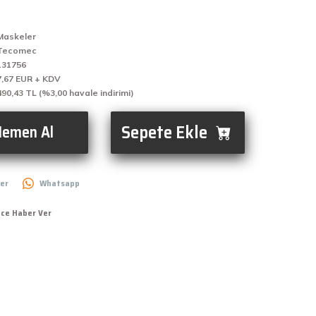
Maskeler
Tecomec
131756
7,67 EUR + KDV
490,43 TL (%3,00 havale indirimi)
Sepete Ekle
emen Al
er
Whatsapp
nce Haber Ver