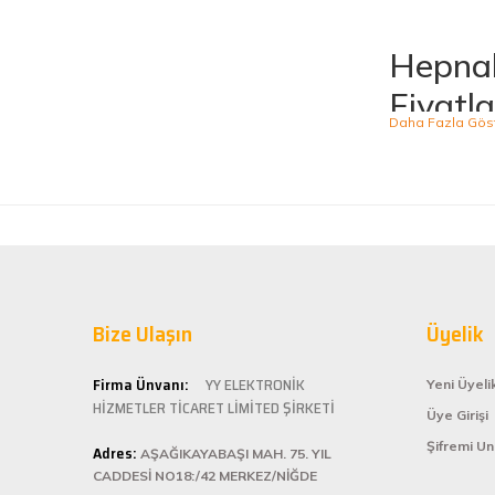
Osman Bilge | 20/06/2025
Hepnal
Kalın misina ile uyumlumudur
Fiyatla
Özal Çelik | 05/04/2025
Hepnalbur.com, ge
ürünü kolaylıkla
Dürüst işletme. Tekrar alışveriş yaparım
kategoride hizme
Serkan Ergün | 23/03/2025
sahiptir.
Kaliteli
İlk kez alışveriş yaptım. Ürünler hızlı ve sağlam geldi.
Hepnalbur.com ol
G... S... | 26/01/2025
Bize Ulaşın
alışveriş deneyi
Üyelik
ömürlü kullanım 
Şarjlı testerem için tam uydu
Kolay ve
Firma Ünvanı:
YY ELEKTRONİK
Yeni Üyeli
ü... ş... | 22/01/2025
HİZMETLER TİCARET LİMİTED ŞİRKETİ
Üye Girişi
Hepnalbur.com, k
Şifremi U
Adres:
istediğiniz ürünü
AŞAĞIKAYABAŞI MAH. 75. YIL
Deneyimini Paylaş
bilgilere kolayca
CADDESİ NO18:/42 MERKEZ/NİĞDE