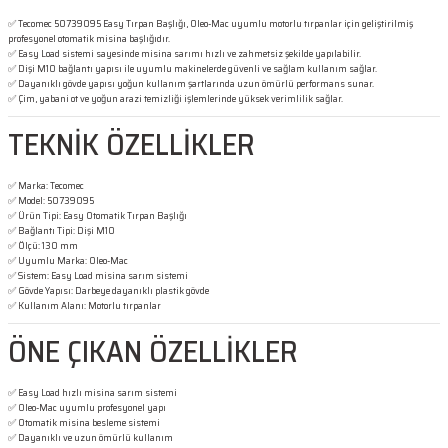
✅ Tecomec 50739095 Easy Tırpan Başlığı, Oleo-Mac uyumlu motorlu tırpanlar için geliştirilmiş
profesyonel otomatik misina başlığıdır.
✅ Easy Load sistemi sayesinde misina sarımı hızlı ve zahmetsiz şekilde yapılabilir.
✅ Dişi M10 bağlantı yapısı ile uyumlu makinelerde güvenli ve sağlam kullanım sağlar.
✅ Dayanıklı gövde yapısı yoğun kullanım şartlarında uzun ömürlü performans sunar.
✅ Çim, yabani ot ve yoğun arazi temizliği işlemlerinde yüksek verimlilik sağlar.
TEKNİK ÖZELLİKLER
✅ Marka: Tecomec
✅ Model: 50739095
✅ Ürün Tipi: Easy Otomatik Tırpan Başlığı
✅ Bağlantı Tipi: Dişi M10
✅ Ölçü: 130 mm
✅ Uyumlu Marka: Oleo-Mac
✅ Sistem: Easy Load misina sarım sistemi
✅ Gövde Yapısı: Darbeye dayanıklı plastik gövde
✅ Kullanım Alanı: Motorlu tırpanlar
ÖNE ÇIKAN ÖZELLİKLER
✅ Easy Load hızlı misina sarım sistemi
✅ Oleo-Mac uyumlu profesyonel yapı
✅ Otomatik misina besleme sistemi
✅ Dayanıklı ve uzun ömürlü kullanım