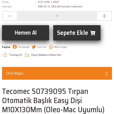
Fiyat
9,17 USD + KDV
Havale
508,74 TL (%3,00 havale indirimi)
Sepete Ekle
Hemen Al
Paylaş :
Facebook
Twitter
Whatsapp
Tavsiye Et
Fiyatı Düşünce Haber Ver
Ürün Bilgisi
Tecomec 50739095 Tırpan
Otomatik Başlık Easy Dişi
M10X130Mm (Oleo-Mac Uyumlu)