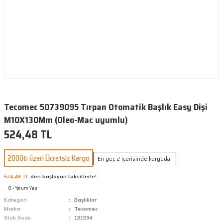
Tecomec 50739095 Tırpan Otomatik Başlık Easy Dişi
M10X130Mm (Oleo-Mac uyumlu)
524,48 TL
2000₺ üzeri Ücretsiz Kargo
En geç 2 içerisinde kargoda!
524,48 TL
den başlayan taksitlerle!
0 - Yorum Yap
Kategori
Başlıklar
Marka
Tecomec
Stok Kodu
131594