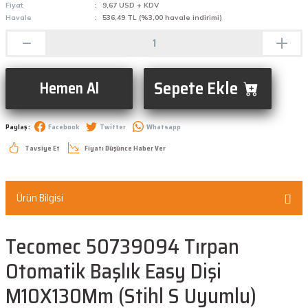
Fiyat
9,67 USD + KDV
Havale
536,49 TL (%3,00 havale indirimi)
Sepete Ekle
Hemen Al
Paylaş :
Facebook
Twitter
Whatsapp
Tavsiye Et
Fiyatı Düşünce Haber Ver
Ürün Bilgisi
Tecomec 50739094 Tırpan
Otomatik Başlık Easy Dişi
M10X130Mm (Stihl S Uyumlu)