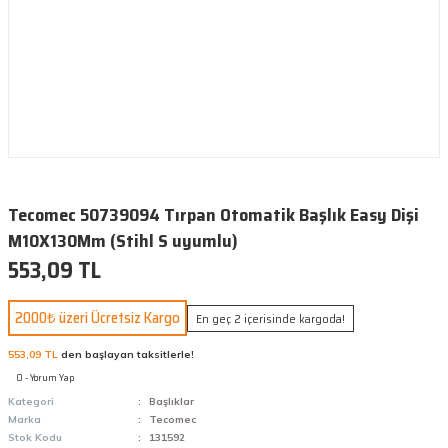
Tecomec 50739094 Tırpan Otomatik Başlık Easy Dişi
M10X130Mm (Stihl S uyumlu)
553,09 TL
2000₺ üzeri Ücretsiz Kargo
En geç 2 içerisinde kargoda!
553,09 TL
den başlayan taksitlerle!
0 - Yorum Yap
Kategori
Başlıklar
Marka
Tecomec
Stok Kodu
131592