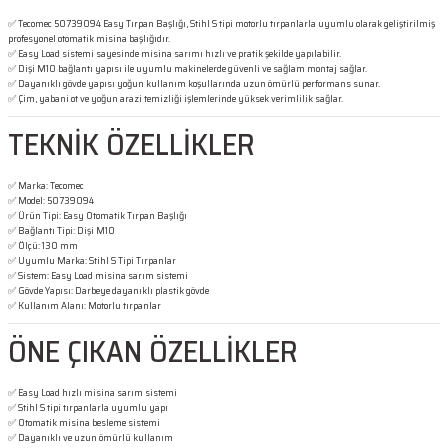
✅ Tecomec 50739094 Easy Tırpan Başlığı, Stihl S tipi motorlu tırpanlarla uyumlu olarak geliştirilmiş
profesyonel otomatik misina başlığıdır.
✅ Easy Load sistemi sayesinde misina sarımı hızlı ve pratik şekilde yapılabilir.
✅ Dişi M10 bağlantı yapısı ile uyumlu makinelerde güvenli ve sağlam montaj sağlar.
✅ Dayanıklı gövde yapısı yoğun kullanım koşullarında uzun ömürlü performans sunar.
✅ Çim, yabani ot ve yoğun arazi temizliği işlemlerinde yüksek verimlilik sağlar.
TEKNİK ÖZELLİKLER
✅ Marka: Tecomec
✅ Model: 50739094
✅ Ürün Tipi: Easy Otomatik Tırpan Başlığı
✅ Bağlantı Tipi: Dişi M10
✅ Ölçü: 130 mm
✅ Uyumlu Marka: Stihl S Tipi Tırpanlar
✅ Sistem: Easy Load misina sarım sistemi
✅ Gövde Yapısı: Darbeye dayanıklı plastik gövde
✅ Kullanım Alanı: Motorlu tırpanlar
ÖNE ÇIKAN ÖZELLİKLER
✅ Easy Load hızlı misina sarım sistemi
✅ Stihl S tipi tırpanlarla uyumlu yapı
✅ Otomatik misina besleme sistemi
✅ Dayanıklı ve uzun ömürlü kullanım