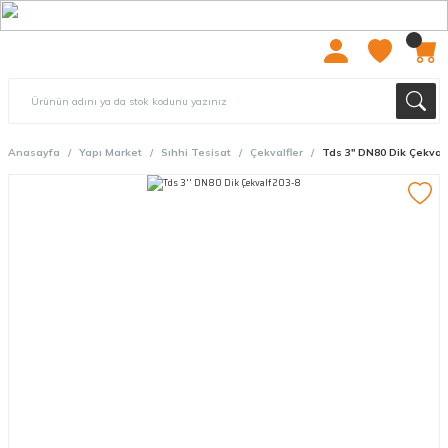
2000 TL ÜZERİ ÜCRETSIZ KARGO
Anasayfa
Yapı Market
Sıhhi Tesisat
Çekvalfler
Tds 3'' DN80 Dik Çekval