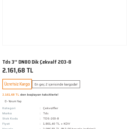
Tds 3'' DN80 Dik Çekvalf 203-8
2.161,68 TL
Ücretsiz Kargo
En geç 2 içerisinde kargoda!
2.161,68 TL
den başlayan taksitlerle!
0 - Yorum Yap
Kategori
Çekvalfler
Marka
Tds
Stok Kodu
TDS-203-8
Fiyat
1.801,40 TL + KDV
Havale
2.096,83 TL (%3,00 havale indirimi)