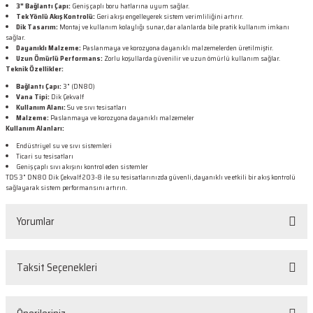
3" Bağlantı Çapı:
Geniş çaplı boru hatlarına uyum sağlar.
Tek Yönlü Akış Kontrolü:
Geri akışı engelleyerek sistem verimliliğini artırır.
Dik Tasarım:
Montaj ve kullanım kolaylığı sunar, dar alanlarda bile pratik kullanım imkanı
sağlar.
Dayanıklı Malzeme:
Paslanmaya ve korozyona dayanıklı malzemelerden üretilmiştir.
Uzun Ömürlü Performans:
Zorlu koşullarda güvenilir ve uzun ömürlü kullanım sağlar.
Teknik Özellikler:
Bağlantı Çapı:
3" (DN80)
Vana Tipi:
Dik Çekvalf
Kullanım Alanı:
Su ve sıvı tesisatları
Malzeme:
Paslanmaya ve korozyona dayanıklı malzemeler
Kullanım Alanları:
Endüstriyel su ve sıvı sistemleri
Ticari su tesisatları
Geniş çaplı sıvı akışını kontrol eden sistemler
TDS 3" DN80 Dik Çekvalf 203-8 ile su tesisatlarınızda güvenli, dayanıklı ve etkili bir akış kontrolü
sağlayarak sistem performansını artırın.
Yorumlar
Taksit Seçenekleri
Bu ürüne ilk yorumu siz yapın!