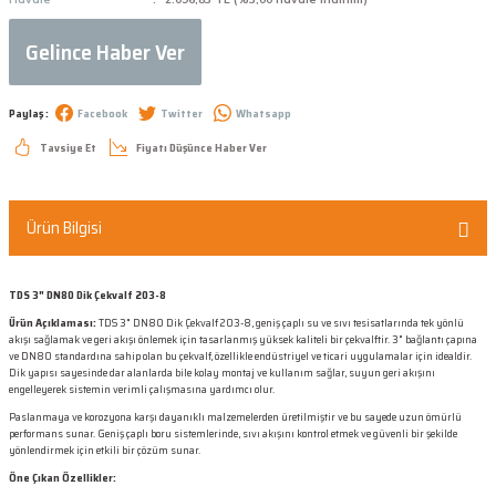
Gelince Haber Ver
Paylaş :
Facebook
Twitter
Whatsapp
Tavsiye Et
Fiyatı Düşünce Haber Ver
Ürün Bilgisi
TDS 3" DN80 Dik Çekvalf 203-8
Ürün Açıklaması:
TDS 3" DN80 Dik Çekvalf 203-8, geniş çaplı su ve sıvı tesisatlarında tek yönlü
akışı sağlamak ve geri akışı önlemek için tasarlanmış yüksek kaliteli bir çekvalftir. 3" bağlantı çapına
ve DN80 standardına sahip olan bu çekvalf, özellikle endüstriyel ve ticari uygulamalar için idealdir.
Dik yapısı sayesinde dar alanlarda bile kolay montaj ve kullanım sağlar, suyun geri akışını
engelleyerek sistemin verimli çalışmasına yardımcı olur.
Paslanmaya ve korozyona karşı dayanıklı malzemelerden üretilmiştir ve bu sayede uzun ömürlü
performans sunar. Geniş çaplı boru sistemlerinde, sıvı akışını kontrol etmek ve güvenli bir şekilde
yönlendirmek için etkili bir çözüm sunar.
Öne Çıkan Özellikler: