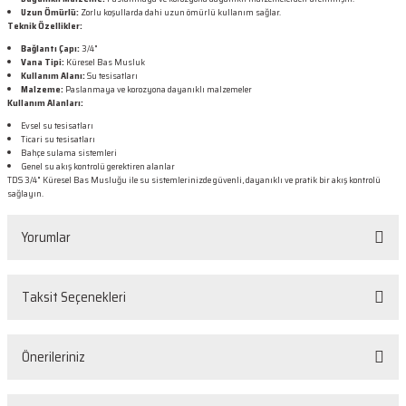
Uzun Ömürlü:
Zorlu koşullarda dahi uzun ömürlü kullanım sağlar.
Teknik Özellikler:
Bağlantı Çapı:
3/4"
Vana Tipi:
Küresel Bas Musluk
Kullanım Alanı:
Su tesisatları
Malzeme:
Paslanmaya ve korozyona dayanıklı malzemeler
Kullanım Alanları:
Evsel su tesisatları
Ticari su tesisatları
Bahçe sulama sistemleri
Genel su akış kontrolü gerektiren alanlar
TDS 3/4" Küresel Bas Musluğu ile su sistemlerinizde güvenli, dayanıklı ve pratik bir akış kontrolü
sağlayın.
Yorumlar
Taksit Seçenekleri
Bu ürüne ilk yorumu siz yapın!
Önerileriniz
Yorum Yaz