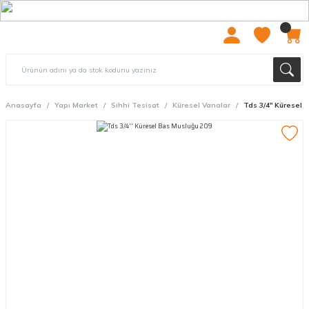
2000 TL ÜZERİ ÜCRETSIZ KARGO
Anasayfa
Yapı Market
Sıhhi Tesisat
Küresel Vanalar
Tds 3/4'' Küresel 