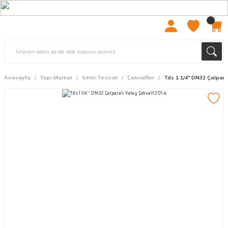
2000 TL ÜZERİ ÜCRETSIZ KARGO
Anasayfa
Yapı Market
Sıhhi Tesisat
Çekvalfler
Tds 1 1/4'' DN32 Çalpara