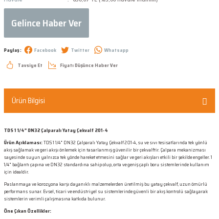
Gelince Haber Ver
Paylaş :
Facebook
Twitter
Whatsapp
Tavsiye Et
Fiyatı Düşünce Haber Ver
Ürün Bilgisi
TDS 1 1/4" DN32 Çalparalı Yatay Çekvalf 201-4
Ürün Açıklaması:
TDS 1 1/4" DN32 Çalparalı Yatay Çekvalf 201-4, su ve sıvı tesisatlarında tek yönlü
akış sağlamak ve geri akışı önlemek için tasarlanmış güvenilir bir çekvalftir. Çalpara mekanizması
sayesinde suyun yalnızca tek yönde hareket etmesini sağlar ve geri akışları etkili bir şekilde engeller. 1
1/4" bağlantı çapına ve DN32 standardına sahip olup, orta ve geniş çaplı boru sistemlerinde kullanım
için idealdir.
Paslanmaya ve korozyona karşı dayanıklı malzemelerden üretilmiş bu yatay çekvalf, uzun ömürlü
performans sunar. Evsel, ticari ve endüstriyel su sistemlerinde güvenli bir akış kontrolü sağlayarak
sistemlerin verimli çalışmasına katkıda bulunur.
Öne Çıkan Özellikler: