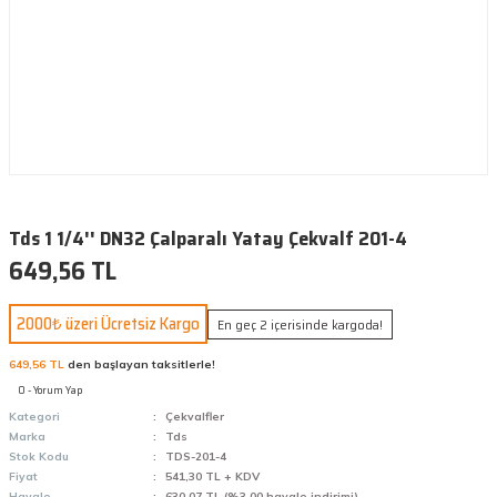
Tds 1 1/4'' DN32 Çalparalı Yatay Çekvalf 201-4
649,56 TL
2000₺ üzeri Ücretsiz Kargo
En geç 2 içerisinde kargoda!
649,56 TL
den başlayan taksitlerle!
0 - Yorum Yap
Kategori
Çekvalfler
Marka
Tds
Stok Kodu
TDS-201-4
Fiyat
541,30 TL + KDV
Havale
630,07 TL (%3,00 havale indirimi)