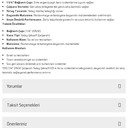
1 1/4" Bağlantı Çapı:
Orta ve geniş çaplı boru sistemlerine uyum sağlar.
Çalpara Sistemi:
Geri akışı önleyerek tek yönlü akış kontrolü sağlar.
Yatay Tasarım:
Yatay montaj kolaylığı sunar.
Dayanıklı Malzeme:
Paslanmaya ve korozyona dayanıklı malzemelerden üretilmiştir.
Uzun Ömürlü Performans:
Zorlu koşullarda güvenilir ve uzun ömürlü kullanım sağlar.
Teknik Özellikler:
Bağlantı Çapı:
1 1/4" (DN32)
Vana Tipi:
Yatay Çekvalf (Çalparalı)
Kullanım Alanı:
Su ve sıvı tesisatları
Malzeme:
Paslanmaya ve korozyona dayanıklı malzemeler
Kullanım Alanları:
Evsel su tesisatları
Ticari ve endüstriyel su sistemleri
Sıvı geri akışını önlemek için kullanılan sistemler
TDS 1 1/4" DN32 Çalparalı Yatay Çekvalf 201-4 ile su sistemlerinizde güvenli, dayanıklı ve etkili bir akış
kontrolü sağlayarak performansı artırın.
Yorumlar
Taksit Seçenekleri
Bu ürüne ilk yorumu siz yapın!
Önerileriniz