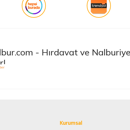
bur.com - Hırdavat ve Nalburiye 
r!
niş ürün yelpazesiyle hırdavat ve nalburiye sektöründe müşterilerine kaliteli ü
 bulabileceğiniz Hepnalbur.com, elektrikli el aletlerinden bahçe aletlerine,
t vermektedir. Aynı zamanda ısıtma ve soğutma sistemlerinden elektrikli ev a
 Ürünler, Güvenilir Alışveriş
arak müşteri memnuniyetini her zaman ön planda tutuyoruz. Siz değerli müşteri
minizi sorunsuz hale getirmek için çaba sarf ediyoruz. Ürün yelpazemizde bulu
Kurumsal
sağlayacak şekilde tasarlanmıştır. Böylece uzun vadeli kullanım ve yüksek pe