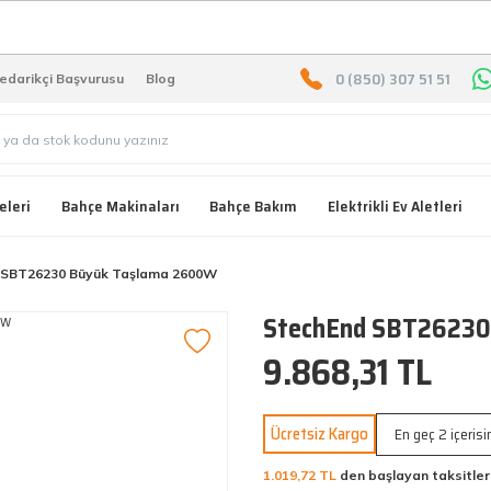
2000 TL ÜZERİ ÜCRETSIZ KARG
0 (850) 307 51 51
edarikçi Başvurusu
Blog
eleri
Bahçe Makinaları
Bahçe Bakım
Elektrikli Ev Aletleri
 SBT26230 Büyük Taşlama 2600W
StechEnd SBT26230
9.868,31 TL
Ücretsiz Kargo
En geç 2 içeris
1.019,72 TL
den başlayan taksitler