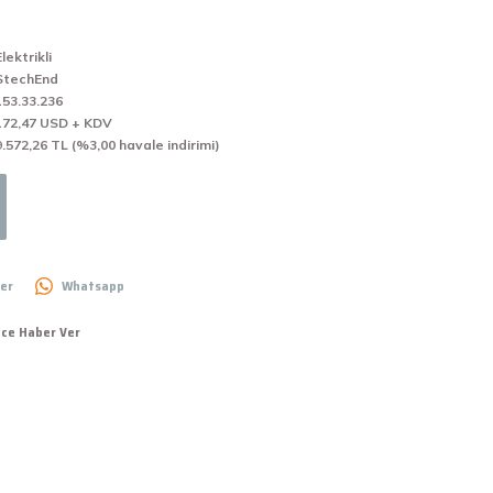
Elektrikli
StechEnd
153.33.236
172,47 USD + KDV
9.572,26 TL (%3,00 havale indirimi)
er
Whatsapp
nce Haber Ver