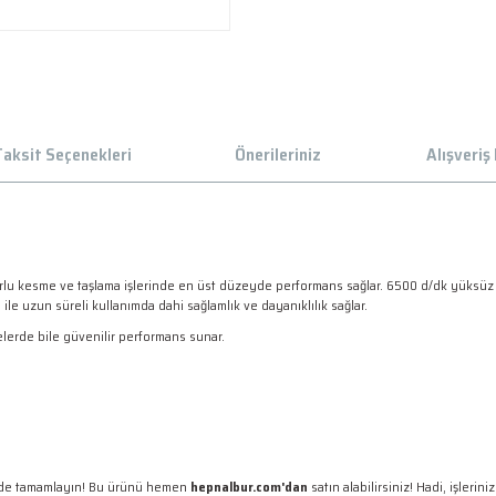
aksit Seçenekleri
Önerileriniz
Alışveriş
esme ve taşlama işlerinde en üst düzeyde performans sağlar. 6500 d/dk yüksüz hız il
le uzun süreli kullanımda dahi sağlamlık ve dayanıklılık sağlar.
jelerde bile güvenilir performans sunar.
kilde tamamlayın! Bu ürünü hemen
hepnalbur.com'dan
satın alabilirsiniz! Hadi, işlerini