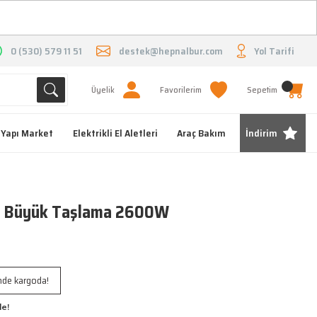
O
0 (530) 579 11 51
destek@hepnalbur.com
Yol Tarifi
Üyelik
Favorilerim
Sepetim
Yapı Market
Elektrikli El Aletleri
Araç Bakım
İndirim
 Büyük Taşlama 2600W
inde kargoda!
le!