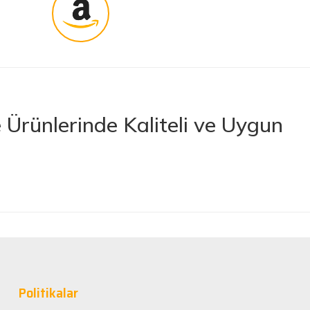
Ürünlerinde Kaliteli ve Uygun
rünler sunan lider bir e-ticaret platformudur. İhtiyacınız olan her türlü
 boya ve boya malzemelerinden otomobil aksesuarlarına kadar birçok
letlerine ve banyo ile mutfak ürünlerine kadar geniş bir ürün yelpazesine
lerimize en kaliteli ürünleri en uygun fiyatlarla sunmaya çalışıyor,
nan tüm ürünler, güvenilir ve tanınmış markaların ürünleri olup uzun
Politikalar
rformans elde edebilirsiniz.