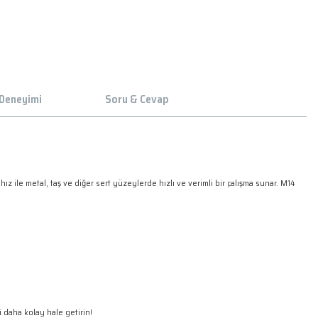
 Deneyimi
Soru & Cevap
e metal, taş ve diğer sert yüzeylerde hızlı ve verimli bir çalışma sunar. M14
zi daha kolay hale getirin!