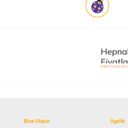
Güvenilir site
K... G... | 09/10/2025
Uygun fiyat,kaliteli ürün
Osman Bilge | 20/06/2025
Hepnal
Kalın misina ile uyumlumudur
Fiyatla
Özal Çelik | 05/04/2025
Hepnalbur.com, ge
ürünü kolaylıkla
Dürüst işletme. Tekrar alışveriş yaparım
kategoride hizme
Serkan Ergün | 23/03/2025
sahiptir.
Kaliteli
İlk kez alışveriş yaptım. Ürünler hızlı ve sağlam geldi.
Hepnalbur.com ol
G... S... | 26/01/2025
Bize Ulaşın
alışveriş deneyi
Üyelik
ömürlü kullanım 