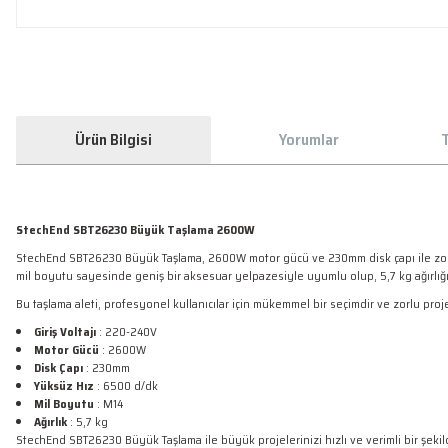
Ürün Bilgisi
Yorumlar
T
StechEnd SBT26230 Büyük Taşlama 2600W
StechEnd SBT26230 Büyük Taşlama, 2600W motor gücü ve 230mm disk çapı ile zorlu k
mil boyutu sayesinde geniş bir aksesuar yelpazesiyle uyumlu olup, 5,7 kg ağırlığı i
Bu taşlama aleti, profesyonel kullanıcılar için mükemmel bir seçimdir ve zorlu pro
Giriş Voltajı
: 220-240V
Motor Gücü
: 2600W
Disk Çapı
: 230mm
Yüksüz Hız
: 6500 d/dk
Mil Boyutu
: M14
Ağırlık
: 5,7 kg
StechEnd SBT26230 Büyük Taşlama ile büyük projelerinizi hızlı ve verimli bir şe