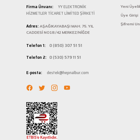
Şarjlı testerem için tam uydu
Kolay ve
Firma Ünvanı:
YY ELEKTRONİK
Yeni Üyeli
ü... ş... | 22/01/2025
HİZMETLER TİCARET LİMİTED ŞİRKETİ
Üye Girişi
Hepnalbur.com, k
Şifremi U
Adres:
istediğiniz ürünü
AŞAĞIKAYABAŞI MAH. 75. YIL
Deneyimini Paylaş
bilgilere kolayca
CADDESİ NO18:/42 MERKEZ/NİĞDE
Hızlı Ka
Telefon 1:
0 (850) 307 51 51
Hepnalbur.com ola
Telefon 2:
0 (530) 579 11 51
adresinize gönde
Müşteri 
E-posta:
destek@hepnalbur.com
Herhangi bir sor
hattımızdan anın
Evinizin ve işyer
fiyatlar ve güven