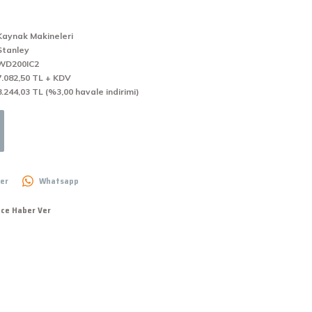
Kaynak Makineleri
Stanley
WD200IC2
7.082,50 TL + KDV
8.244,03 TL (%3,00 havale indirimi)
er
Whatsapp
nce Haber Ver