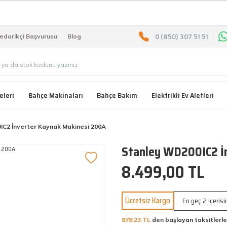
2000 TL ÜZERİ ÜCRETSIZ KARG
0 (850) 307 51 51
edarikçi Başvurusu
Blog
eleri
Bahçe Makinaları
Bahçe Bakım
Elektrikli Ev Aletleri
IC2 İnverter Kaynak Makinesi 200A
Stanley WD200IC2 İ
8.499,00 TL
Ücretsiz Kargo
En geç 2 içeris
878,23 TL
den başlayan taksitlerle