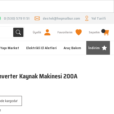
O
0 (530) 579 11 51
destek@hepnalbur.com
Yol Tarifi
Üyelik
Favorilerim
Sepetim
Yapı Market
Elektrikli El Aletleri
Araç Bakım
İndirim
nverter Kaynak Makinesi 200A
inde kargoda!
!