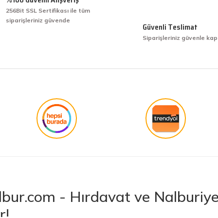
256Bit SSL Sertifikası ile tüm
siparişleriniz güvende
işini hakkıyla yapmak diye buna derim.
Güvenli Teslimat
Siparişleriniz güvenle kap
işini hakkıyla yapmak diye buna derim.
Gönder
bur.com - Hırdavat ve Nalburiye 
r!