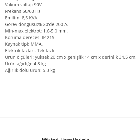
Vakum voltajı 90V.
Frekans 50/60 Hz
Emilim: 8,5 KVA.
Görev döngüsü:% 20'de 200 A.
Min-max elektrot: 1.6-5.0 mm.
Koruma derecesi IP 21S.
Kaynak tipi: MMA.
Elektrik fazları: Tek fazlı.
Ürün ölçüleri: yüksek 20 cm x genişlik 14 cm x derinlik 34.5 cm.
Ürün ağırlığı: 4.8 kg.
Ağırlık dolu ürün: 5.3 kg
Bu ürünün fiyat bilgisi, resim, ürün açıklamalarında ve diğer konularda yetersiz
Sorunsuz
Görüş ve önerileriniz için teşekkür ederiz.
O... D... | 26/05/2026
Ürün resmi kalitesiz, bozuk veya görüntülenemiyor.
Ürün korunaklı ve çalışır vaziyetteydi. Bir problem yaşamadım.
Ürün açıklamasında eksik bilgiler bulunuyor.
mehmet sert | 13/02/2026
Müşteri Hizmetlerimiz