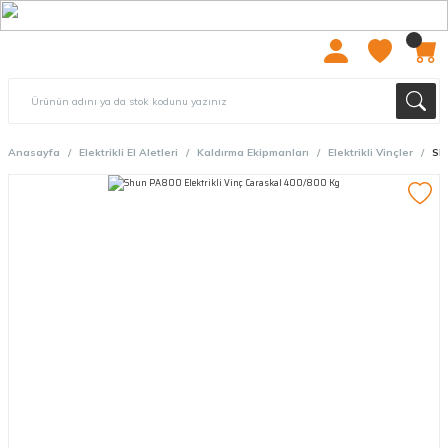
2000 TL ÜZERİ ÜCRETSIZ KARGO
Anasayfa
Elektrikli El Aletleri
Kaldırma Ekipmanları
Elektrikli Vinçler
Shu