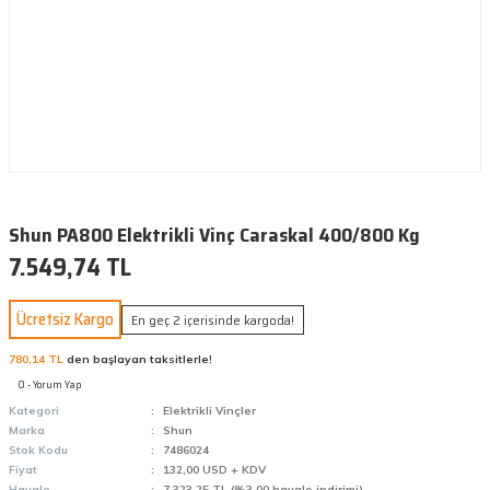
Shun PA800 Elektrikli Vinç Caraskal 400/800 Kg
7.549,74 TL
Ücretsiz Kargo
En geç 2 içerisinde kargoda!
780,14 TL
den başlayan taksitlerle!
0 - Yorum Yap
Kategori
Elektrikli Vinçler
Marka
Shun
Stok Kodu
7486024
Fiyat
132,00 USD + KDV
Havale
7.323,25 TL (%3,00 havale indirimi)