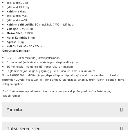
Tek Halat: 400 Kg
Çift Halat: 800 Kg
Kaldırma Hızı:
Tek Halat: 8 m/dk
Çift Halat: 4 m/dk
Kaldırma Yüksekliği:
20 m (tek halat) / 10 m (çift halat)
Voltaj:
220 V / 50 Hz
Motor Gücü:
1350 W
Halat Kalınlığı:
5 mm
Ağırlık:
38 kg
Koli Ölçüsü:
45 x 34 x 27 cm
Öne Çıkan Özellikler:
Güçlü 1350 W motor ile yüksek performans.
5 mm kalınlığındaki çelik halatı sayesinde güvenli taşıma.
20 metre kaldırma yüksekliği ile geniş kullanım alanı.
Sağlam ve dayanıklı yapı, yoğun iş yükü altında uzun ömürlü kullanım.
Shun PA800 Elektrikli Vinç, inşaat, depo, atölye ve diğer ağır yük kaldırma işlemleri için ideal bir
çözümdür. Güvenlik ve dayanıklılık ön planda tutularak tasarlanan bu ürün, işlerinizi daha hızlı ve
kolay hale getirir.
Bu ürünü hemen hepnalbur.com üzerinden sipariş ederek profesyonel iş süreçlerinize güç
katabilirsiniz!
Yorumlar
Taksit Seçenekleri