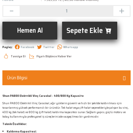
Sepete Ekle
Hemen Al
Paylaş :
Facebook
Twitter
Whatsapp
Tavsiye Et
Fiyatı Düşünce Haber Ver
Ürün Bilgisi
Shun PA800 Elektrikli Vinç Caraskal - 400/800 Kg Kapasite
Shun PA800 Elektrikli Vinç Caraskal, ağır yüklerin güvenli ve hızlı bir şekilde kaldırılması için
tasarlanmış yüksek performanslı bir üründür. Tek halat veya çift halat seçenekleriyle çalışan bu vinç,
400 kg (tek halat) ve 800 kg (çift halat) kaldırma kapasitesi sunar. Sağlam yapısı, güçlü motoru ve
kolay kullanımıyla profesyonel iş süreçlerinizde vazgeçilmez bir yardımcıdır.
Teknik Özellikler:
Kaldırma Kapasitesi: