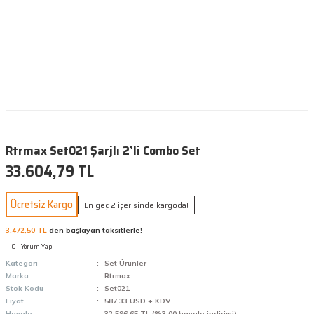
Rtrmax Set021 Şarjlı 2’li Combo Set
33.604,79 TL
Ücretsiz Kargo
En geç 2 içerisinde kargoda!
3.472,50 TL
den başlayan taksitlerle!
0 - Yorum Yap
Kategori
Set Ürünler
Marka
Rtrmax
Stok Kodu
Set021
Fiyat
587,33 USD + KDV
Havale
32.596,65 TL (%3,00 havale indirimi)