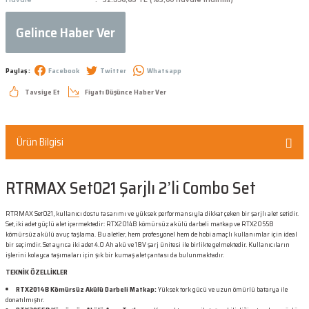
Gelince Haber Ver
Paylaş :
Facebook
Twitter
Whatsapp
Tavsiye Et
Fiyatı Düşünce Haber Ver
Ürün Bilgisi
RTRMAX Set021 Şarjlı 2’li Combo Set
RTRMAX Set021, kullanıcı dostu tasarımı ve yüksek performansıyla dikkat çeken bir şarjlı alet setidir.
Set, iki adet güçlü alet içermektedir: RTX2014B kömürsüz akülü darbeli matkap ve RTX2055B
kömürsüz akülü avuç taşlama. Bu aletler, hem profesyonel hem de hobi amaçlı kullanımlar için ideal
bir seçimdir. Set ayrıca iki adet 4.0 Ah akü ve 18V şarj ünitesi ile birlikte gelmektedir. Kullanıcıların
işlerini kolayca taşımaları için şık bir kumaş alet çantası da bulunmaktadır.
TEKNİK ÖZELLİKLER
RTX2014B Kömürsüz Akülü Darbeli Matkap:
Yüksek tork gücü ve uzun ömürlü batarya ile
donatılmıştır.