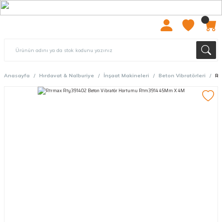
2000 TL ÜZERİ ÜCRETSIZ KARGO
Anasayfa
Hırdavat & Nalburiye
İnşaat Makineleri
Beton Vibratörleri
Rt