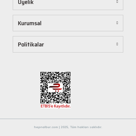
Üyelik
Hepnalbur.com, kullanıcı dostu arayüzü sayesinde alışverişi keyifli bir deneyime
dönüştürür. Ürünleri kategorilere göre sıralayabilir, arama kutusunu kullanarak
istediğiniz ürünü anında bulabilirsiniz. Ayrıca ürün sayfalarımızda detaylı açıklamalar ve
Kurumsal
ürün özellikleri yer alır, böylece tercih etmek istediğiniz ürün hakkında tüm bilgilere
kolayca ulaşabilirsiniz. Tek tıkla sepetinize ekleyebilir, güvenli ödeme yöntemlerimizle
hızlıca siparişinizi tamamlayabilirsiniz.
Hızlı Kargo ve Güvenilir Teslimat
Politikalar
Hepnalbur.com olarak müşterilerimize en hızlı şekilde ürünlerini ulaştırmak için özenle
çalışıyoruz. Siparişleriniz en kısa sürede paketlenir ve güvenilir kargo şirketleriyle
adresinize gönderilir. Böylece uzun süre beklemek zorunda kalmadan, ihtiyacınız olan
ürünlere kavuşabilirsiniz.
Müşteri Destek Hattı ile İletişim
Herhangi bir soru, öneri veya şikayetiniz için müşteri destek ekibimiz her zaman
hizmetinizdedir. İletişim sayfamız üzerinden bize ulaşabilir veya canlı destek
hattımızdan anında yardım alabilirsiniz. Siz değerli müşterilerimizin memnuniyeti, en
büyük önceliğimizdir.
Evinizin ve işyerinizin ihtiyaçları için kaliteli hırdavat ve nalburiye ürünleri arıyorsanız
Hepnalbur.com'a göz atmayı unutmayın! Sitemizdeki geniş ürün yelpazesi, uygun fiyatlar
hepnalbur.com | 2025, Tüm hakları saklıdır.
ve güvenilir alışveriş deneyimiyle ihtiyaçlarınızı karşılamak için buradayız.