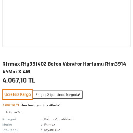
Rtrmax Rty391402 Beton Vibratör Hortumu Rtm3914
45Mm X 4M
4.067,10 TL
Ücretsiz Kargo
En geç 2 içerisinde kargoda!
4.067,10 TL
den başlayan taksitlerle!
0 - Yorum Yap
Kategori
Beton Vibratörleri
Marka
Rtrmax
Stok Kodu
Rty391402