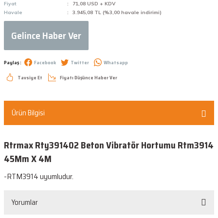
Fiyat
71,08 USD + KDV
Havale
3.945,08 TL (%3,00 havale indirimi)
Gelince Haber Ver
Paylaş :
Facebook
Twitter
Whatsapp
Tavsiye Et
Fiyatı Düşünce Haber Ver
Ürün Bilgisi
Rtrmax Rty391402 Beton Vibratör Hortumu Rtm3914
45Mm X 4M
-RTM3914 uyumludur.
Yorumlar