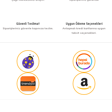
KENAN YAZICI | 02/12/2025
Gönder
Bir arkadaşımdan tavsiye üzerine ilk defa alış
veriş yaptım. İşine sahip çıkmak ve işini hakkıyla
Güvenli Teslimat
Uygun Ödeme Seçenekleri
yapmak diye buna derim. harikasınız. paketleme,
Siparişleriniz güvenle kapınıza teslim.
Anlaşmalı kredi kartlarına uygun
hızlı teslimat ve güvenirlik ne derseniz var.
taksit seçenekleri.
KENAN YAZICI | 02/12/2025
Güvenilir site
K... G... | 09/10/2025
Uygun fiyat,kaliteli ürün
Osman Bilge | 20/06/2025
Kalın misina ile uyumlumudur
Özal Çelik | 05/04/2025
Dürüst işletme. Tekrar alışveriş yaparım