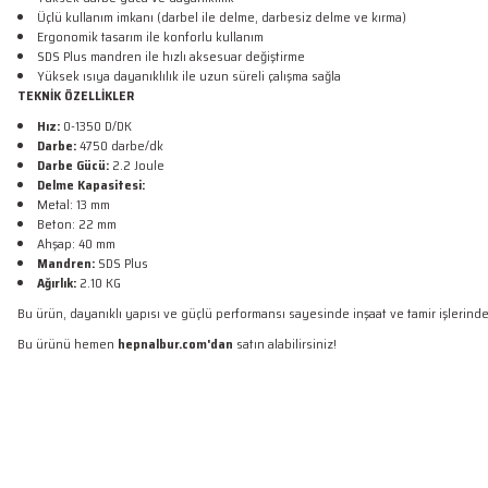
Üçlü kullanım imkanı (darbel ile delme, darbesiz delme ve kırma)
Ergonomik tasarım ile konforlu kullanım
SDS Plus mandren ile hızlı aksesuar değiştirme
Yüksek ısıya dayanıklılık ile uzun süreli çalışma sağla
TEKNİK ÖZELLİKLER
Hız:
0-1350 D/DK
Darbe:
4750 darbe/dk
Darbe Gücü:
2.2 Joule
Delme Kapasitesi:
Metal: 13 mm
Beton: 22 mm
Ahşap: 40 mm
Mandren:
SDS Plus
Ağırlık:
2.10 KG
Bu ürün, dayanıklı yapısı ve güçlü performansı sayesinde inşaat ve tamir işlerinde 
Bu ürünü hemen
hepnalbur.com'dan
satın alabilirsiniz!
Bu ürünün fiyat bilgisi, resim, ürün açıklamalarında ve diğer konularda yetersiz
Sorunsuz
Görüş ve önerileriniz için teşekkür ederiz.