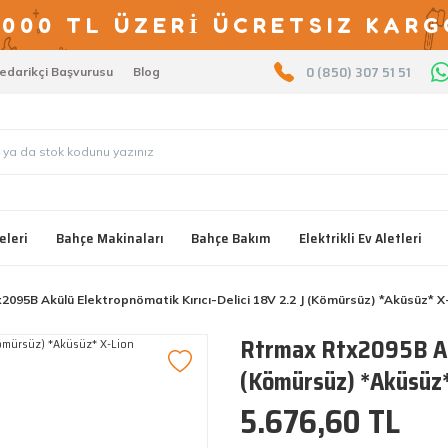
2000 TL ÜZERİ ÜCRETSIZ KARG
0 (850) 307 51 51
edarikçi Başvurusu
Blog
eleri
Bahçe Makinaları
Bahçe Bakım
Elektrikli Ev Aletleri
2095B Akülü Elektropnömatik Kırıcı-Delici 18V 2.2 J (Kömürsüz) *Aküsüz* X
Rtrmax Rtx2095B Akül
(Kömürsüz) *Aküsüz*
5.676,60 TL