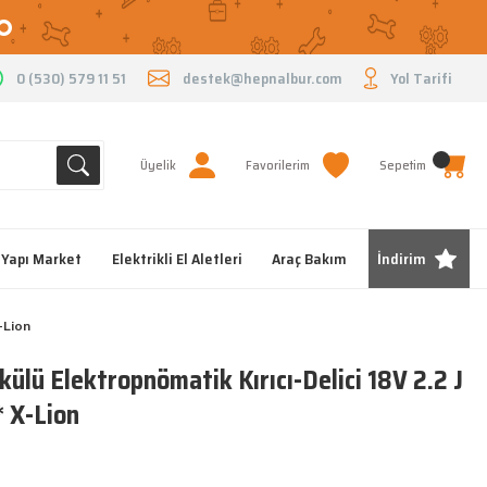
O
0 (530) 579 11 51
destek@hepnalbur.com
Yol Tarifi
Üyelik
Favorilerim
Sepetim
Yapı Market
Elektrikli El Aletleri
Araç Bakım
İndirim
-Lion
ü Elektropnömatik Kırıcı-Delici 18V 2.2 J
 X-Lion