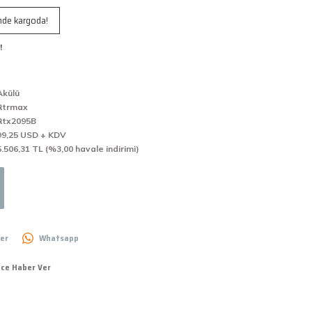
inde kargoda!
!
Akülü
Rtrmax
Rtx2095B
99,25 USD + KDV
5.506,31 TL (%3,00 havale indirimi)
er
Whatsapp
nce Haber Ver