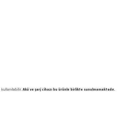
kullanılabilir.
Akü ve şarj cihazı bu ürünle birlikte sunulmamaktadır.
 gördüğünüz noktaları öneri formunu kullanarak tarafımıza iletebilirsiniz.