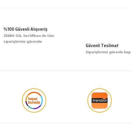
Ürün hakkında henüz soru sorulmamış.
Bu ürüne ilk yorumu siz yapın!
Yorum Yaz
Soru Sor
%100 Güvenli Alışveriş
256Bit SSL Sertifikası ile tüm
siparişleriniz güvende
işini hakkıyla yapmak diye buna derim.
Güvenli Teslimat
Siparişleriniz güvenle kap
işini hakkıyla yapmak diye buna derim.
Gönder