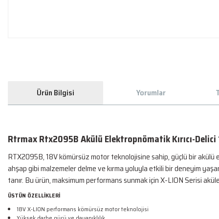
Ürün Bilgisi
Yorumlar
T
Rtrmax Rtx2095B Akülü Elektropnömatik Kırıcı-Delici 
RTX2095B, ​​18V kömürsüz motor teknolojisine sahip, güçlü bir akülü e
ahşap gibi malzemeler delme ve kırma yoluyla etkili bir deneyim yaşam
tanır. Bu ürün, maksimum performans sunmak için X-LION Serisi aküleri
ÜSTÜN ÖZELLİKLERİ
18V X-LION performans kömürsüz motor teknolojisi
Yüksek darbe gücü ve dayanıklılık