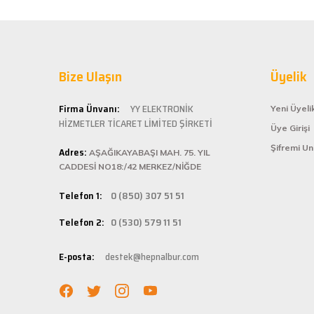
Serkan Ergün | 23/03/2025
sahiptir.
Kaliteli
İlk kez alışveriş yaptım. Ürünler hızlı ve sağlam geldi.
Hepnalbur.com ol
G... S... | 26/01/2025
Bize Ulaşın
alışveriş deneyi
Üyelik
ömürlü kullanım 
Şarjlı testerem için tam uydu
Kolay ve
Firma Ünvanı:
YY ELEKTRONİK
Yeni Üyeli
ü... ş... | 22/01/2025
HİZMETLER TİCARET LİMİTED ŞİRKETİ
Üye Girişi
Hepnalbur.com, k
Şifremi U
Adres:
istediğiniz ürünü
AŞAĞIKAYABAŞI MAH. 75. YIL
Deneyimini Paylaş
bilgilere kolayca
CADDESİ NO18:/42 MERKEZ/NİĞDE
Hızlı Ka
Telefon 1:
0 (850) 307 51 51
Hepnalbur.com ola
Telefon 2:
0 (530) 579 11 51
adresinize gönde
Müşteri 
E-posta:
destek@hepnalbur.com
Herhangi bir sor
hattımızdan anın