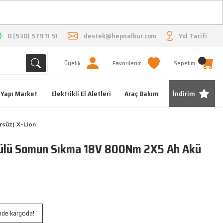
O
0 (530) 579 11 51
destek@hepnalbur.com
Yol Tarifi
Üyelik
Favorilerim
Sepetim
Yapı Market
Elektrikli El Aletleri
Araç Bakım
İndirim
süz) X-Lion
lü Somun Sıkma 18V 800Nm 2X5 Ah Akü
inde kargoda!