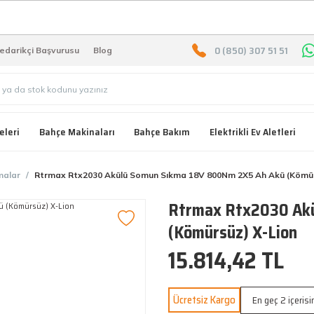
2000 TL ÜZERİ ÜCRETSIZ KARG
0 (850) 307 51 51
edarikçi Başvurusu
Blog
eleri
Bahçe Makinaları
Bahçe Bakım
Elektrikli Ev Aletleri
malar
Rtrmax Rtx2030 Akülü Somun Sıkma 18V 800Nm 2X5 Ah Akü (Kömür
Rtrmax Rtx2030 Akü
(Kömürsüz) X-Lion
15.814,42 TL
Ücretsiz Kargo
En geç 2 içeris