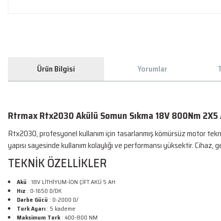
Ürün Bilgisi
Yorumlar
T
Rtrmax Rtx2030 Akülü Somun Sıkma 18V 800Nm 2X5 A
Rtx2030, profesyonel kullanım için tasarlanmış kömürsüz motor teknoloj
yapısı sayesinde kullanım kolaylığı ve performansı yüksektir. Cihaz, gerekli
TEKNİK ÖZELLİKLER
Akü
: 18V LİTHİYUM-İON ÇİFT AKÜ 5 AH
Hız
: 0-1650 D/DK
Darbe Gücü
: 0-2000 D/
Tork Ayarı
: 5 kademe
Maksimum Tork
: 400-800 NM