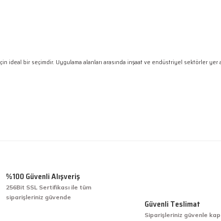
n ideal bir seçimdir. Uygulama alanları arasında inşaat ve endüstriyel sektörler yer
 gördüğünüz noktaları öneri formunu kullanarak tarafımıza iletebilirsiniz.
Ürün hakkında henüz soru sorulmamış.
Bu ürüne ilk yorumu siz yapın!
Yorum Yaz
Soru Sor
%100 Güvenli Alışveriş
256Bit SSL Sertifikası ile tüm
siparişleriniz güvende
işini hakkıyla yapmak diye buna derim.
Güvenli Teslimat
Siparişleriniz güvenle kap