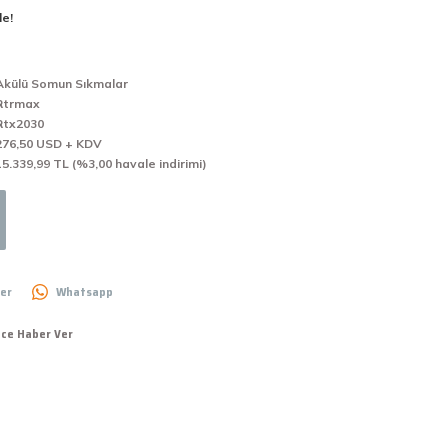
le!
Akülü Somun Sıkmalar
Rtrmax
Rtx2030
276,50 USD + KDV
15.339,99 TL (%3,00 havale indirimi)
er
Whatsapp
nce Haber Ver