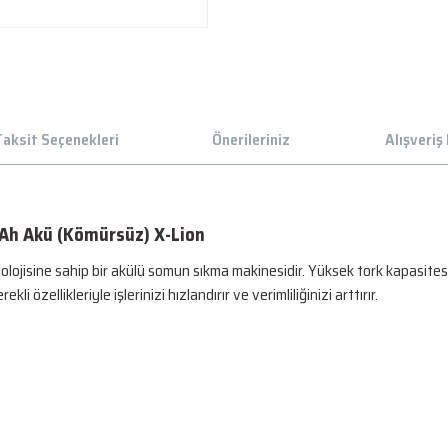
aksit Seçenekleri
Önerileriniz
Alışveriş
h Akü (Kömürsüz) X-Lion
isine sahip bir akülü somun sıkma makinesidir. Yüksek tork kapasitesi ile
 özellikleriyle işlerinizi hızlandırır ve verimliliğinizi arttırır.