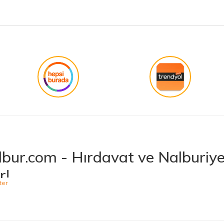
işini hakkıyla yapmak diye buna derim.
Gönder
bur.com - Hırdavat ve Nalburiye 
r!
niş ürün yelpazesiyle hırdavat ve nalburiye sektöründe müşterilerine kaliteli ü
 bulabileceğiniz Hepnalbur.com, elektrikli el aletlerinden bahçe aletlerine,
t vermektedir. Aynı zamanda ısıtma ve soğutma sistemlerinden elektrikli ev a