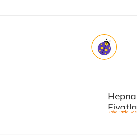
KENAN YAZICI | 02/12/2025
Bir arkadaşımdan tavsiye üzerine ilk defa alış veriş yaptım. İşine sahip çıkmak ve 
harikasınız. paketleme, hızlı teslimat ve güvenirlik ne derseniz var.
KENAN YAZICI | 02/12/2025
Güvenilir site
K... G... | 09/10/2025
Uygun fiyat,kaliteli ürün
Osman Bilge | 20/06/2025
Hepnal
Kalın misina ile uyumlumudur
Fiyatla
Özal Çelik | 05/04/2025
Hepnalbur.com, ge
ürünü kolaylıkla
Dürüst işletme. Tekrar alışveriş yaparım
kategoride hizme