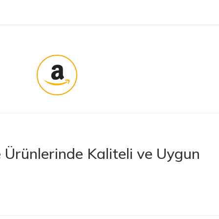
Ürünlerinde Kaliteli ve Uygun
rünler sunan lider bir e-ticaret platformudur. İhtiyacınız olan her türlü
 boya ve boya malzemelerinden otomobil aksesuarlarına kadar birçok
letlerine ve banyo ile mutfak ürünlerine kadar geniş bir ürün yelpazesine