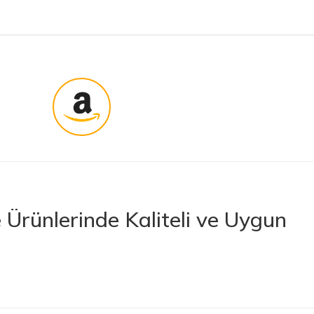
Ürünlerinde Kaliteli ve Uygun
rünler sunan lider bir e-ticaret platformudur. İhtiyacınız olan her türlü
 boya ve boya malzemelerinden otomobil aksesuarlarına kadar birçok
letlerine ve banyo ile mutfak ürünlerine kadar geniş bir ürün yelpazesine