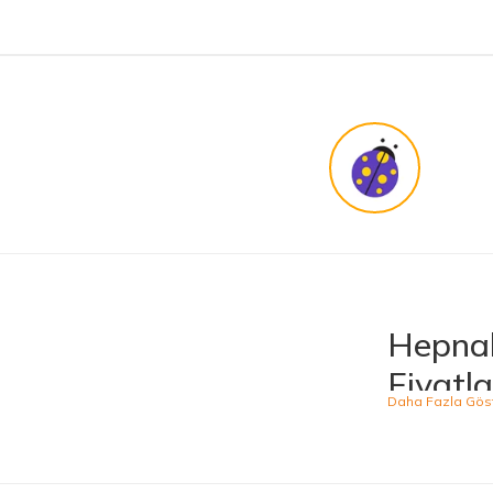
KENAN YAZICI | 02/12/2025
Bir arkadaşımdan tavsiye üzerine ilk defa alış veriş yaptım. İşine sahip çıkmak ve 
harikasınız. paketleme, hızlı teslimat ve güvenirlik ne derseniz var.
KENAN YAZICI | 02/12/2025
Güvenilir site
K... G... | 09/10/2025
Uygun fiyat,kaliteli ürün
Osman Bilge | 20/06/2025
Hepnal
Kalın misina ile uyumlumudur
Fiyatla
Özal Çelik | 05/04/2025
Hepnalbur.com, ge
ürünü kolaylıkla
Dürüst işletme. Tekrar alışveriş yaparım
kategoride hizme