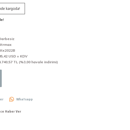
inde kargoda!
le!
Darbesiz
Rtrmax
Rtx2022B
85,42 USD + KDV
4.740,57 TL (%3,00 havale indirimi)
er
Whatsapp
nce Haber Ver