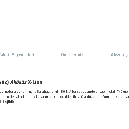
aksit Seçenekleri
Önerileriniz
Alışveriş
süz)
Aküsüz
X-Lion
z motorla donatılmıştır. Bu cihaz, etkili 180 NM tork sayesinde ahşap, metal, PVC gi
de hem de sahada pratik kullanımlar için idealdir.Cihaz, üst düzey performans ve dayan
l değildir.