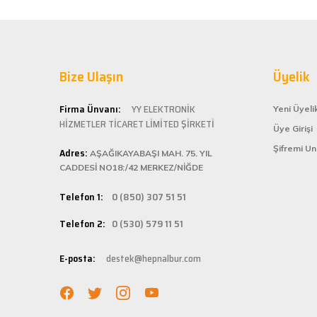
Serkan Ergün | 23/03/2025
sahiptir.
Kaliteli
İlk kez alışveriş yaptım. Ürünler hızlı ve sağlam geldi.
Hepnalbur.com ol
G... S... | 26/01/2025
Bize Ulaşın
alışveriş deneyi
Üyelik
ömürlü kullanım 
Şarjlı testerem için tam uydu
Kolay ve
Firma Ünvanı:
YY ELEKTRONİK
Yeni Üyeli
ü... ş... | 22/01/2025
HİZMETLER TİCARET LİMİTED ŞİRKETİ
Üye Girişi
Hepnalbur.com, k
Şifremi U
Adres:
istediğiniz ürünü
AŞAĞIKAYABAŞI MAH. 75. YIL
Deneyimini Paylaş
bilgilere kolayca
CADDESİ NO18:/42 MERKEZ/NİĞDE
Hızlı Ka
Telefon 1:
0 (850) 307 51 51
Hepnalbur.com ola
Telefon 2:
0 (530) 579 11 51
adresinize gönde
Müşteri 
E-posta:
destek@hepnalbur.com
Herhangi bir sor
hattımızdan anın