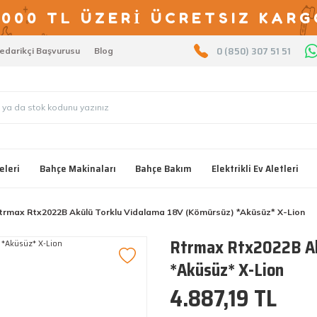
2000 TL ÜZERİ ÜCRETSIZ KARG
0 (850) 307 51 51
edarikçi Başvurusu
Blog
eleri
Bahçe Makinaları
Bahçe Bakım
Elektrikli Ev Aletleri
trmax Rtx2022B Akülü Torklu Vidalama 18V (Kömürsüz) *Aküsüz* X-Lion
Rtrmax Rtx2022B Ak
*Aküsüz* X-Lion
4.887,19 TL