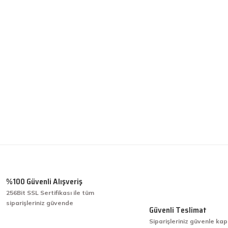
 gördüğünüz noktaları öneri formunu kullanarak tarafımıza iletebilirsiniz.
Ürün hakkında henüz soru sorulmamış.
Bu ürüne ilk yorumu siz yapın!
Yorum Yaz
Soru Sor
%100 Güvenli Alışveriş
256Bit SSL Sertifikası ile tüm
siparişleriniz güvende
işini hakkıyla yapmak diye buna derim.
Güvenli Teslimat
Siparişleriniz güvenle kap