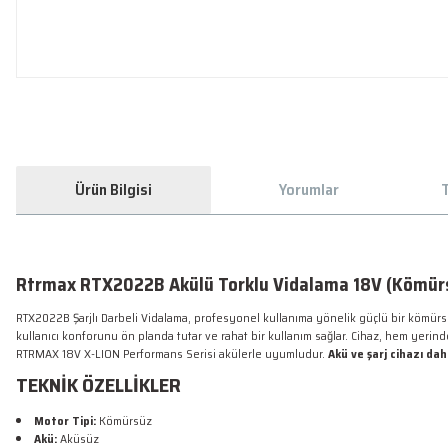
Ürün Bilgisi
Yorumlar
T
Rtrmax RTX2022B Akülü Torklu Vidalama 18V (Kömür
RTX2022B Şarjlı Darbeli Vidalama, profesyonel kullanıma yönelik güçlü bir kömürsü
kullanıcı konforunu ön planda tutar ve rahat bir kullanım sağlar. Cihaz, hem yerin
RTRMAX 18V X-LION Performans Serisi akülerle uyumludur.
Akü ve şarj cihazı dahi
TEKNİK ÖZELLİKLER
Motor Tipi:
Kömürsüz
Akü:
Aküsüz