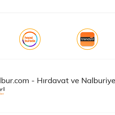
işini hakkıyla yapmak diye buna derim.
Gönder
bur.com - Hırdavat ve Nalburiye 
r!
niş ürün yelpazesiyle hırdavat ve nalburiye sektöründe müşterilerine kaliteli ü
 bulabileceğiniz Hepnalbur.com, elektrikli el aletlerinden bahçe aletlerine,
t vermektedir. Aynı zamanda ısıtma ve soğutma sistemlerinden elektrikli ev a