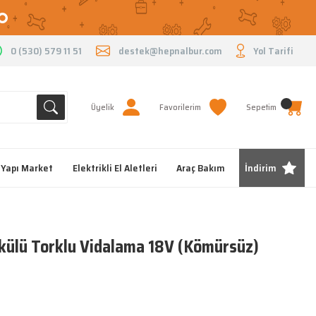
O
0 (530) 579 11 51
destek@hepnalbur.com
Yol Tarifi
Üyelik
Favorilerim
Sepetim
Yapı Market
Elektrikli El Aletleri
Araç Bakım
İndirim
ülü Torklu Vidalama 18V (Kömürsüz)