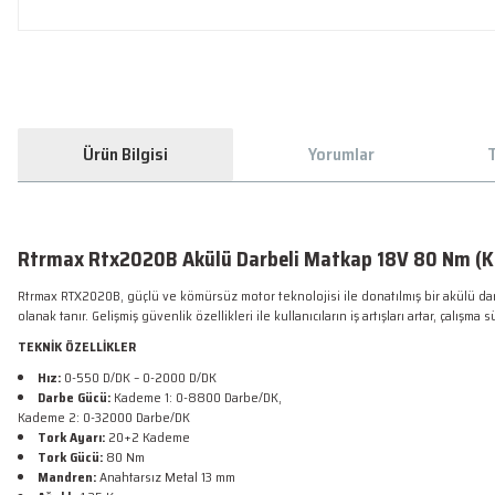
Ürün Bilgisi
Yorumlar
T
Rtrmax Rtx2020B Akülü Darbeli Matkap 18V 80 Nm (K
Rtrmax RTX2020B, güçlü ve kömürsüz motor teknolojisi ile donatılmış bir akülü darbe
olanak tanır. Gelişmiş güvenlik özellikleri ile kullanıcıların iş artışları artar, çal
TEKNİK ÖZELLİKLER
Hız:
0-550 D/DK – 0-2000 D/DK
Darbe Gücü:
Kademe 1: 0-8800 Darbe/DK,
Kademe 2: 0-32000 Darbe/DK
Tork Ayarı:
20+2 Kademe
Tork Gücü:
80 Nm
Mandren:
Anahtarsız Metal 13 mm