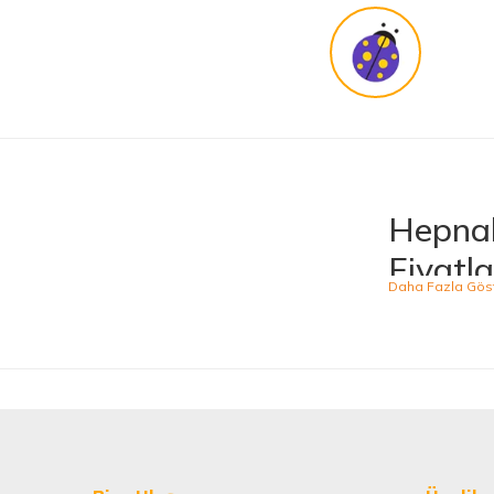
KENAN YAZICI | 02/12/2025
Güvenilir site
K... G... | 09/10/2025
Uygun fiyat,kaliteli ürün
Osman Bilge | 20/06/2025
Hepnal
Kalın misina ile uyumlumudur
Fiyatla
Özal Çelik | 05/04/2025
Hepnalbur.com, ge
ürünü kolaylıkla
Dürüst işletme. Tekrar alışveriş yaparım
kategoride hizme
Serkan Ergün | 23/03/2025
sahiptir.
Kaliteli
İlk kez alışveriş yaptım. Ürünler hızlı ve sağlam geldi.
Hepnalbur.com ol
G... S... | 26/01/2025
alışveriş deneyi