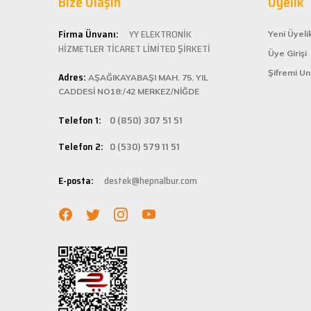
Bize Ulaşın
Üyelik
ömürlü kullanım 
Şarjlı testerem için tam uydu
Kolay ve
Firma Ünvanı:
YY ELEKTRONİK
Yeni Üyeli
ü... ş... | 22/01/2025
HİZMETLER TİCARET LİMİTED ŞİRKETİ
Üye Girişi
Hepnalbur.com, k
Şifremi U
Adres:
istediğiniz ürünü
AŞAĞIKAYABAŞI MAH. 75. YIL
Deneyimini Paylaş
bilgilere kolayca
CADDESİ NO18:/42 MERKEZ/NİĞDE
Hızlı Ka
Telefon 1:
0 (850) 307 51 51
Hepnalbur.com ola
Telefon 2:
0 (530) 579 11 51
adresinize gönde
Müşteri 
E-posta:
destek@hepnalbur.com
Herhangi bir sor
hattımızdan anın
Evinizin ve işyer
fiyatlar ve güven