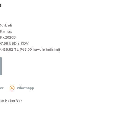
!
Darbeli
Rtrmax
Rtx2020B
97,58 USD + KDV
5.415,82 TL (%3,00 havale indirimi)
er
Whatsapp
nce Haber Ver