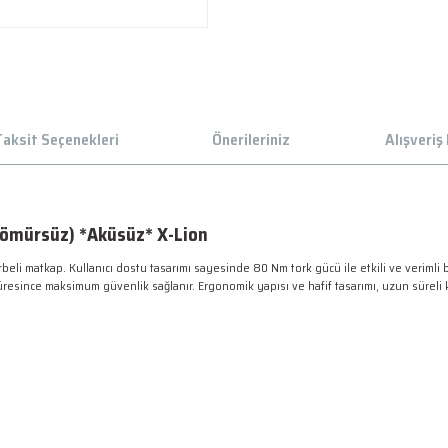
aksit Seçenekleri
Önerileriniz
Alışveriş
ömürsüz) *Aküsüz* X-Lion
li matkap. Kullanıcı dostu tasarımı sayesinde 80 Nm tork gücü ile etkili ve verimli bir
ışma süresince maksimum güvenlik sağlanır. Ergonomik yapısı ve hafif tasarımı, uzun süreli 