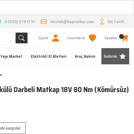
O
0 (530) 579 11 51
destek@hepnalbur.com
Yol Tarifi
Üyelik
Favorilerim
Sepetim
Yapı Market
Elektrikli El Aletleri
Araç Bakım
İndirim
on
ülü Darbeli Matkap 18V 80 Nm (Kömürsüz)
inde kargoda!