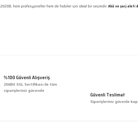
RTX2020B, hem profesyoneller hem de hobiler için ideal bir seçimdir.
Akü ve şarj aleti d
 gördüğünüz noktaları öneri formunu kullanarak tarafımıza iletebilirsiniz.
Ürün hakkında henüz soru sorulmamış.
Bu ürüne ilk yorumu siz yapın!
Yorum Yaz
Soru Sor
%100 Güvenli Alışveriş
256Bit SSL Sertifikası ile tüm
siparişleriniz güvende
işini hakkıyla yapmak diye buna derim.
Güvenli Teslimat
Siparişleriniz güvenle kap
işini hakkıyla yapmak diye buna derim.
Gönder