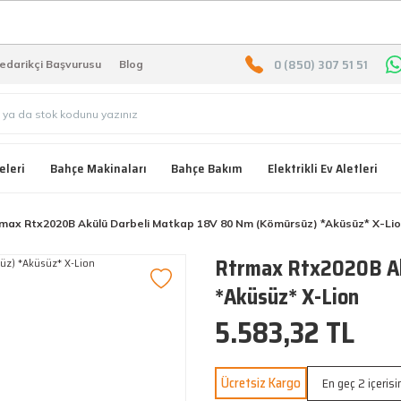
2000 TL ÜZERİ ÜCRETSIZ KARG
0 (850) 307 51 51
edarikçi Başvurusu
Blog
eleri
Bahçe Makinaları
Bahçe Bakım
Elektrikli Ev Aletleri
max Rtx2020B Akülü Darbeli Matkap 18V 80 Nm (Kömürsüz) *Aküsüz* X-Li
Rtrmax Rtx2020B Ak
*Aküsüz* X-Lion
5.583,32 TL
Ücretsiz Kargo
En geç 2 içeris