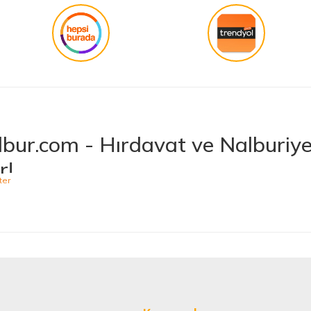
bur.com - Hırdavat ve Nalburiye 
r!
niş ürün yelpazesiyle hırdavat ve nalburiye sektöründe müşterilerine kaliteli ü
 bulabileceğiniz Hepnalbur.com, elektrikli el aletlerinden bahçe aletlerine,
t vermektedir. Aynı zamanda ısıtma ve soğutma sistemlerinden elektrikli ev a
 Ürünler, Güvenilir Alışveriş
arak müşteri memnuniyetini her zaman ön planda tutuyoruz. Siz değerli müşteri
minizi sorunsuz hale getirmek için çaba sarf ediyoruz. Ürün yelpazemizde bulu