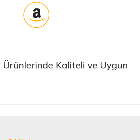
Ürünlerinde Kaliteli ve Uygun
rünler sunan lider bir e-ticaret platformudur. İhtiyacınız olan her türlü
 boya ve boya malzemelerinden otomobil aksesuarlarına kadar birçok
letlerine ve banyo ile mutfak ürünlerine kadar geniş bir ürün yelpazesine
lerimize en kaliteli ürünleri en uygun fiyatlarla sunmaya çalışıyor,
nan tüm ürünler, güvenilir ve tanınmış markaların ürünleri olup uzun