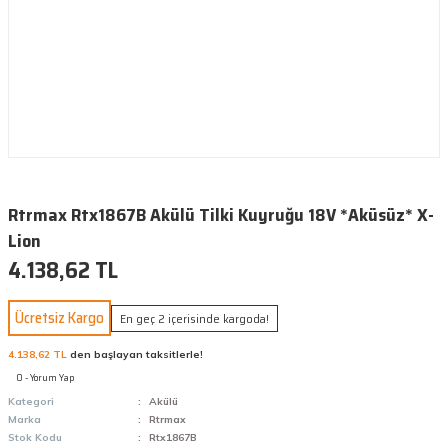
Rtrmax Rtx1867B Akülü Tilki Kuyruğu 18V *Aküsüz* X-
Lion
4.138,62 TL
Ücretsiz Kargo
En geç 2 içerisinde kargoda!
4.138,62 TL
den başlayan taksitlerle!
0 - Yorum Yap
Kategori
Akülü
Marka
Rtrmax
Stok Kodu
Rtx1867B