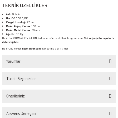
TEKNİK ÖZELLİKLER
Akü
: Aküsüz
Hız
: 0-3000 D/DK
Vargel Uzunluğu
: 22 mm
Maks. Ahşap Kesme
: 100 mm
Maks. Metal Kesme
: 50 mm
Ağırlık
: 1.90 Kg
Bu ürün, RTRMAX 18V X-LION Performans Serisi aküleri ile uyumludur. A
kü ve şarj cihazı pakete
dahil değildir.
Bu ürünü hemen
hepnalbur.com'dan
satın alabilirsiniz!
Yorumlar
Taksit Seçenekleri
Bu ürüne ilk yorumu siz yapın!
Önerileriniz
Yorum Yaz
Bu ürünün fiyat bilgisi, resim, ürün açıklamalarında ve diğer konularda
Alışveriş Deneyimi
yetersiz gördüğünüz noktaları öneri formunu kullanarak tarafımıza