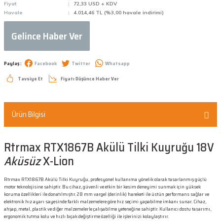
Fiyat
72,33 USD + KDV
Havale
4.014,46 TL (%3,00 havale indirimi)
Gelince Haber Ver
Paylaş :
Facebook
Twitter
Whatsapp
Tavsiye Et
Fiyatı Düşünce Haber Ver
Ürün Bilgisi
Rtrmax RTX1867B Akülü Tilki Kuyruğu 18V
Aküsüz
X-Lion
Rtrmax RTX1867B Akülü Tilki Kuyruğu, profesyonel kullanıma yönelik olarak tasarlanmış güçlü
motor teknolojisine sahiptir. Bu cihaz, güvenli ve etkin bir kesim deneyimi sunmak için yüksek
koruma özellikleri ile donatılmıştır. 28 mm vargel (derinlik) hareketi ile üstün performans sağlar ve
elektronik hız ayarı sayesinde farklı malzemelere göre hız seçimi yapabilme imkanı sunar. Cihaz,
ahşap, metal, plastik ve diğer malzemelerle çalışabilme yeteneğine sahiptir. Kullanıcı dostu tasarımı,
ergonomik tutma kolu ve hızlı bıçak değiştirme özelliği ile işlerinizi kolaylaştırır.