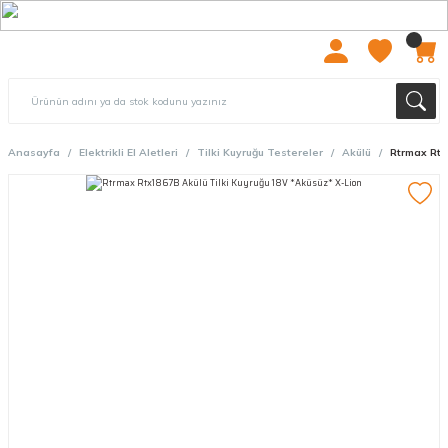
2000 TL ÜZERİ ÜCRETSIZ KARGO
Anasayfa
Elektrikli El Aletleri
Tilki Kuyruğu Testereler
Akülü
Rtrmax Rtx