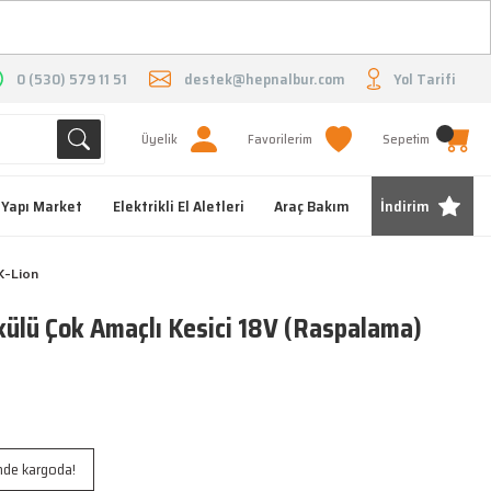
O
0 (530) 579 11 51
destek@hepnalbur.com
Yol Tarifi
Üyelik
Favorilerim
Sepetim
Yapı Market
Elektrikli El Aletleri
Araç Bakım
İndirim
X-Lion
lü Çok Amaçlı Kesici 18V (Raspalama)
inde kargoda!