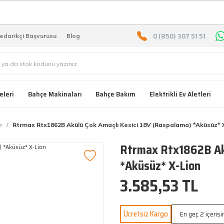
2000 TL ÜZERİ ÜCRETSIZ KARG
0 (850) 307 51 51
edarikçi Başvurusu
Blog
eleri
Bahçe Makinaları
Bahçe Bakım
Elektrikli Ev Aletleri
r
Rtrmax Rtx1862B Akülü Çok Amaçlı Kesici 18V (Raspalama) *Aküsüz* 
Rtrmax Rtx1862B Akü
*Aküsüz* X-Lion
3.585,53 TL
Ücretsiz Kargo
En geç 2 içeris