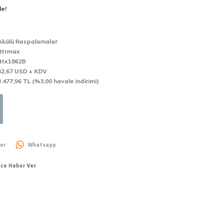
le!
Akülü Raspalamalar
Rtrmax
Rtx1862B
62,67 USD + KDV
3.477,96 TL (%3,00 havale indirimi)
er
Whatsapp
nce Haber Ver