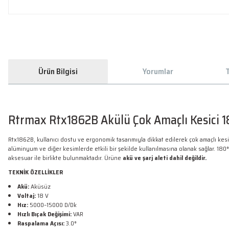
Ürün Bilgisi
Yorumlar
T
Rtrmax Rtx1862B Akülü Çok Amaçlı Kesici 
Rtx1862B, kullanıcı dostu ve ergonomik tasarımıyla dikkat edilerek çok amaçlı kesi
alüminyum ve diğer kesimlerde etkili bir şekilde kullanılmasına olanak sağlar. 180° 
aksesuar ile birlikte bulunmaktadır. Ürüne
akü ve şarj aleti dahil değildir.
TEKNİK ÖZELLİKLER
Akü:
Aküsüz
Voltaj:
18 V
Hız:
5000–15000 D/Dk
Hızlı Bıçak Değişimi:
VAR
Raspalama Açısı:
3.0°