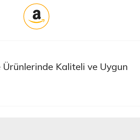
Ürünlerinde Kaliteli ve Uygun
rünler sunan lider bir e-ticaret platformudur. İhtiyacınız olan her türlü
 boya ve boya malzemelerinden otomobil aksesuarlarına kadar birçok
letlerine ve banyo ile mutfak ürünlerine kadar geniş bir ürün yelpazesine
lerimize en kaliteli ürünleri en uygun fiyatlarla sunmaya çalışıyor,
nan tüm ürünler, güvenilir ve tanınmış markaların ürünleri olup uzun