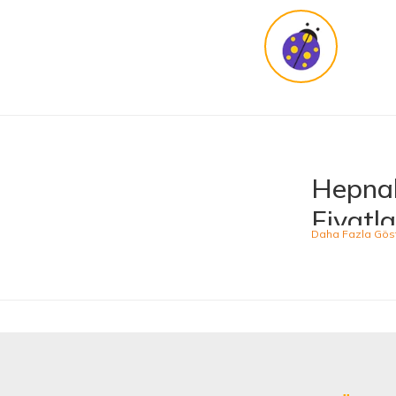
KENAN YAZICI | 02/12/2025
Güvenilir site
K... G... | 09/10/2025
Uygun fiyat,kaliteli ürün
Osman Bilge | 20/06/2025
Hepnal
Kalın misina ile uyumlumudur
Fiyatla
Özal Çelik | 05/04/2025
Hepnalbur.com, ge
ürünü kolaylıkla
Dürüst işletme. Tekrar alışveriş yaparım
kategoride hizme
Serkan Ergün | 23/03/2025
sahiptir.
Kaliteli
İlk kez alışveriş yaptım. Ürünler hızlı ve sağlam geldi.
Hepnalbur.com ol
G... S... | 26/01/2025
alışveriş deneyi