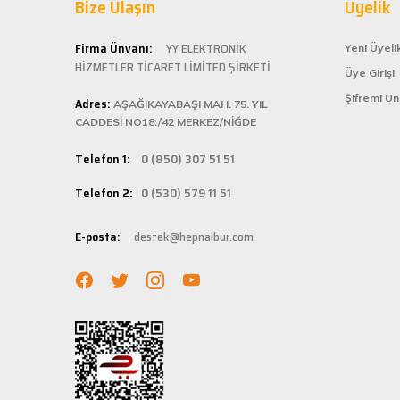
Bize Ulaşın
Üyelik
ömürlü kullanım 
Şarjlı testerem için tam uydu
Kolay ve
Firma Ünvanı:
YY ELEKTRONİK
Yeni Üyeli
ü... ş... | 22/01/2025
HİZMETLER TİCARET LİMİTED ŞİRKETİ
Üye Girişi
Hepnalbur.com, k
Şifremi U
Adres:
istediğiniz ürünü
AŞAĞIKAYABAŞI MAH. 75. YIL
Deneyimini Paylaş
bilgilere kolayca
CADDESİ NO18:/42 MERKEZ/NİĞDE
Hızlı Ka
Telefon 1:
0 (850) 307 51 51
Hepnalbur.com ola
Telefon 2:
0 (530) 579 11 51
adresinize gönde
Müşteri 
E-posta:
destek@hepnalbur.com
Herhangi bir sor
hattımızdan anın
Evinizin ve işyer
fiyatlar ve güven