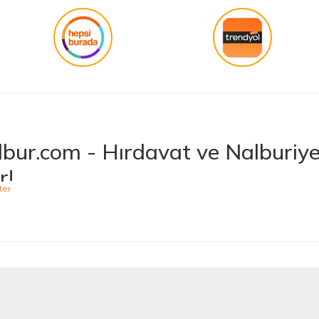
Gönder
bur.com - Hırdavat ve Nalburiye 
r!
niş ürün yelpazesiyle hırdavat ve nalburiye sektöründe müşterilerine kaliteli ü
 bulabileceğiniz Hepnalbur.com, elektrikli el aletlerinden bahçe aletlerine,
t vermektedir. Aynı zamanda ısıtma ve soğutma sistemlerinden elektrikli ev a
 Ürünler, Güvenilir Alışveriş
arak müşteri memnuniyetini her zaman ön planda tutuyoruz. Siz değerli müşteri
minizi sorunsuz hale getirmek için çaba sarf ediyoruz. Ürün yelpazemizde bulu