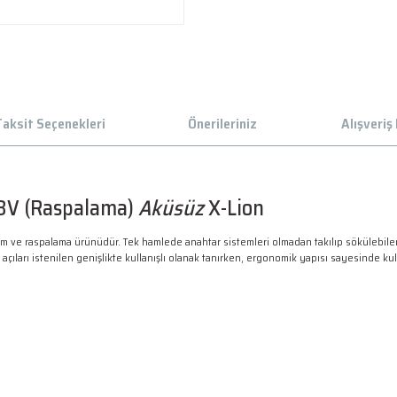
aksit Seçenekleri
Önerileriniz
Alışveriş
18V (Raspalama)
Aküsüz
X-Lion
m ve raspalama ürünüdür. Tek hamlede anahtar sistemleri olmadan takılıp sökülebilen d
açıları istenilen genişlikte kullanışlı olanak tanırken, ergonomik yapısı sayesinde kul