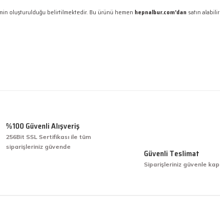
yimin oluşturulduğu belirtilmektedir. Bu ürünü hemen
hepnalbur.com'dan
satın alabilir
 gördüğünüz noktaları öneri formunu kullanarak tarafımıza iletebilirsiniz.
Ürün hakkında henüz soru sorulmamış.
Bu ürüne ilk yorumu siz yapın!
Yorum Yaz
Soru Sor
%100 Güvenli Alışveriş
256Bit SSL Sertifikası ile tüm
siparişleriniz güvende
işini hakkıyla yapmak diye buna derim.
Güvenli Teslimat
Siparişleriniz güvenle kap
işini hakkıyla yapmak diye buna derim.